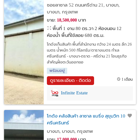
รถไฟฟ้าและทางด่วน
ซอยลาซาล 52 ถนนศรีด่าน 21, บางนา,
บางนา, กรุงเทพ
ขาย:
บาท
18,500,000
พื้นที่ 1 งาน 80 ตร.วา
2 ห้องนอน 12
ห้องน้ำ พื้นที่ใช้สอย 680 ตร.ม.
โกดังเก็บสินค้า พื้นที่สำนักงาน กว้าง 24 เมตร ลึก 26
เมตร น้ำหนัก 500 กิโลกรัม/ตารางเมตร ทำเล
ศรีนครินทร์ - บางนา-ตราด - ศรีด่าน 21 โซนธุรกิจ
สำคัญฝั่งตะวันออกขอ
พร้อมอยู่
1 เดือน
ดูรายละเอียด - ติดต่อ
Infinite Estate
โกดัง คลังสินค้า ลาซาล แบริ่ง สุขุมวิท 105
ศรีนครินทร์
บางนา, บางนา, กรุงเทพ
ขาย:
บาท
17,000,000