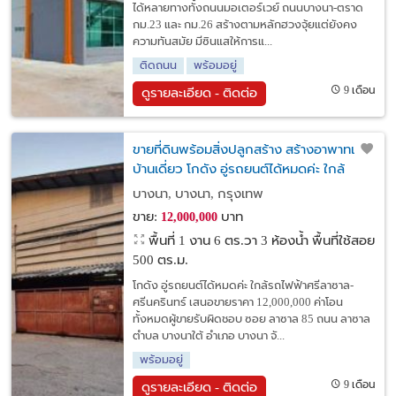
ได้หลายทางทั้งถนนมอเตอร์เวย์ ถนนบางนา-ตราด
กม.23 และ กม.26 สร้างตามหลักฮวงจุ้ยแต่ยังคง
ความทันสมัย มีซินแสให้การแ...
ติดถนน
พร้อมอยู่
9 เดือน
ดูรายละเอียด - ติดต่อ
ขายที่ดินพร้อมสิ่งปลูกสร้าง สร้างอาพาทเม้น
บ้านเดี่ยว โกดัง อู่รถยนต์ได้หมดค่ะ ใกล้
รถไฟฟ้าศรีลาซาล-ศรีนครินทร์
บางนา, บางนา, กรุงเทพ
ขาย:
บาท
12,000,000
พื้นที่ 1 งาน 6 ตร.วา
3 ห้องน้ำ พื้นที่ใช้สอย
500 ตร.ม.
โกดัง อู่รถยนต์ได้หมดค่ะ ใกล้รถไฟฟ้าศรีลาซาล-
ศรีนครินทร์ เสนอขายราคา 12,000,000 ค่าโอน
ทั้งหมดผู้ขายรับผิดชอบ ซอย ลาซาล 85 ถนน ลาซาล
ตำบล บางนาใต้ อำเภอ บางนา จั...
พร้อมอยู่
9 เดือน
ดูรายละเอียด - ติดต่อ