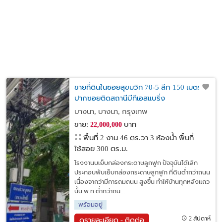
ขายที่ดินในซอยสุขมวิท 70-5 ลีก 150 เมตร
ปากซอยติดสถานีบีทีเอสแบริ่ง
บางนา, บางนา, กรุงเทพ
ขาย:
บาท
22,000,000
พื้นที่ 2 งาน 46 ตร.วา
3 ห้องน้ำ พื้นที่
ใช้สอย 300 ตร.ม.
โรงงานบเย็บกล่องกระดาษลูกฟูก ปัจจุบันได้เลิก
ประกอบพับเย็บกล่องกระดาษลูกฟูก ที่ดินต่ำกว่าถนน
เนื่องจากว่ามีการถมถนน สูงขึ้น ทำให้บ้านทุกหลังแถว
นั้น พ.ท.ต่ำกว่าถน...
พร้อมอยู่
2 สัปดาห์
ดูรายละเอียด - ติดต่อ