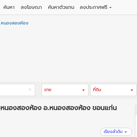
ค้นหา
ลงโฆษณา
ค้นหาตัวแทน
ลงประกาศฟรี
ดิน
ลงประกาศขายฟรี
.หนองสองห้อง
าน
ลงประกาศให้เช่าฟรี
คอนโด
าวน์เฮาส์
 / โรงแรม
พาร์ทเม้นท์ / โรงแรม
์ / สำนักงาน
อาคารพาณิชย์ / สำนักงาน
ดัง
รงงาน / โกดัง
ขาย
ที่ดิน
ใน ต.หนองสองห้อง อ.หนองสองห้อง ขอนแก่น
เรียงลำดับ