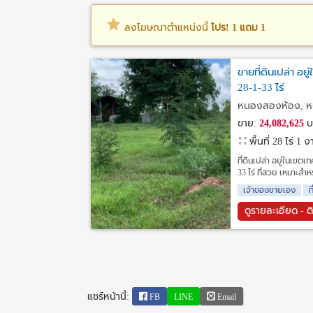
ลงโฆษณาตำแหน่งนี้
โปร! 1 แถม 1
ขายที่ดินเปล่า อ
28-1-33 ไร่
หนองสองห้อง, ห
ขาย:
24,082,625
บ
พื้นที่ 28 ไร่ 1
ที่ดินเปล่า อยู่ในเข
33 ไร่ ที่สวย เหมาะส
เจ้าของขายเอง
ท
ดูรายละเอียด - ต
แชร์หน้านี้:
FB
LINE
Email