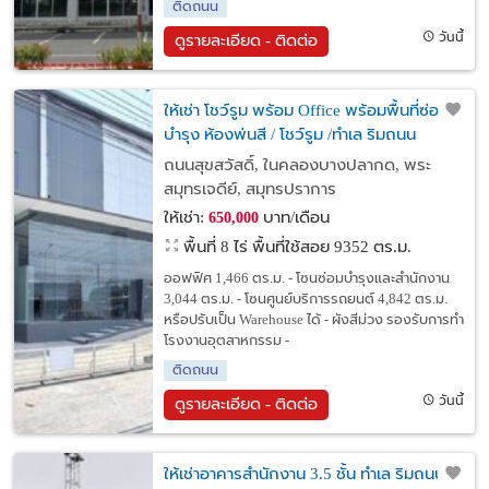
ติดถนน
วันนี้
ดูรายละเอียด - ติดต่อ
ให้เช่า โชว์รูม พร้อม Office พร้อมพื้นที่ซ่อม
บำรุง ห้องพ่นสี / โชว์รูม /ทำเล ริมถนน
สุขสวัสดิ์ (ติดถนนใหญ่) / ผังสีม่วง
ถนนสุขสวัสดิ์, ในคลองบางปลากด, พระ
สมุทรเจดีย์, สมุทรปราการ
ให้เช่า:
บาท/เดือน
650,000
พื้นที่ 8 ไร่
พื้นที่ใช้สอย 9352 ตร.ม.
ออฟฟิศ 1,466 ตร.ม. - โซนซ่อมบำรุงและสำนักงาน
3,044 ตร.ม. - โซนศูนย์บริการรถยนต์ 4,842 ตร.ม.
หรือปรับเป็น Warehouse ได้ - ผังสีม่วง รองรับการทำ
โรงงานอุตสาหกรรม -
ติดถนน
วันนี้
ดูรายละเอียด - ติดต่อ
ให้เช่าอาคารสำนักงาน 3.5 ชั้น ทำเล ริมถนน