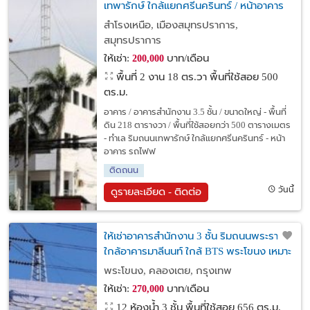
เทพารักษ์ ใกล้แยกศรีนครินทร์ / หน้าอาคาร
รถไฟฟ้า สายสีเหลือง / จอดรถกว่า 10 คัน /
สำโรงเหนือ, เมืองสมุทรปราการ,
เหมาะหลากหลายธุรกิจ
สมุทรปราการ
ให้เช่า:
บาท/เดือน
200,000
พื้นที่ 2 งาน 18 ตร.วา
พื้นที่ใช้สอย 500
ตร.ม.
อาคาร / อาคารสำนักงาน 3.5 ชั้น / ขนาดใหญ่ - พื้นที่
ดิน 218 ตารางวา / พื้นที่ใช้สอยกว่า 500 ตารางเมตร
- ทำเล ริมถนนเทพารักษ์ ใกล้แยกศรีนครินทร์ - หน้า
อาคาร รถไฟฟ
ติดถนน
วันนี้
ดูรายละเอียด - ติดต่อ
ให้เช่าอาคารสำนักงาน 3 ชั้น ริมถนนพระราม 4
ใกล้อาคารมาลีนนท์ ใกล้ BTS พระโขนง เหมาะ
เป็นสำนักงาน , โชว์รูมสินค้า , คลีนิคเสริม
พระโขนง, คลองเตย, กรุงเทพ
ความงาม , คลีนิคต่าง ๆ
ให้เช่า:
บาท/เดือน
270,000
12 ห้องน้ำ 3 ชั้น พื้นที่ใช้สอย 656 ตร.ม.