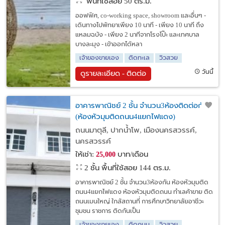
พื้นที่ใช้สอย 50 ตร.ม.
ออฟฟิศ, co-working space, showroom และอื่นๆ -
เดินทางไปพัทยาเพียง 10 นาที - เพียง 10 นาที ถึง
แหลมฉบัง - เพียง 2 นาทีจากโรงโป๊ะ และเทศบาล
บางละมุง - เข้าออกได้หลา
เจ้าของขายเอง
ติดทะเล
วิวสวย
วันนี้
ดูรายละเอียด - ติดต่อ
อาคารพาณิชย์ 2 ชั้น จำนวน3ห้องติดต่อกัน
(ห้องหัวมุมติดถนน4แยกไฟแดง)
ถนนมาตุลี, ปากน้ำโพ, เมืองนครสวรรค์,
นครสวรรค์
ให้เช่า:
บาท/เดือน
25,000
2 ชั้น พื้นที่ใช้สอย 144 ตร.ม.
อาคารพาณิชย์ 2 ชั้น จำนวน3ห้องกัน ห้องหัวมุมติด
ถนน4แยกไฟแดง ห้องหัวมุมติดถนน ทำเลค้าขาย ติด
ถนนเมนใหญ่ ใกล้สถานที่ การศึกษาวิทยาลัยอาชีวะ
ชุมชน ราชการ ติดกันเป็น
เจ้าของขายเอง
ติดถนน
วิวสวย