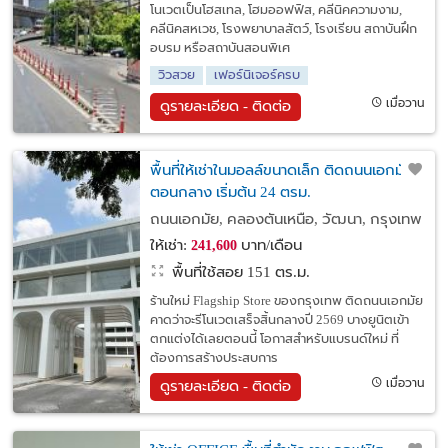
โนเวตเป็นโฮสเทล, โฮมออฟฟิส, คลีนิคความงาม,
คลีนิคสหเวช, โรงพยาบาลสัตว์, โรงเรียน สถาบันฝึก
อบรม หรือสถาบันสอนพิเศ
วิวสวย
เฟอร์นิเจอร์ครบ
เมื่อวาน
ดูรายละเอียด - ติดต่อ
พื้นที่ให้เช่าในมอลล์ขนาดเล็ก ติดถนนเอกมัย
ตอนกลาง เริ่มต้น 24 ตรม.
ถนนเอกมัย, คลองตันเหนือ, วัฒนา, กรุงเทพ
ให้เช่า:
บาท/เดือน
241,600
พื้นที่ใช้สอย 151 ตร.ม.
ร้านใหม่ Flagship Store ของกรุงเทพ ติดถนนเอกมัย
คาดว่าจะรีโนเวตเสร็จสิ้นกลางปี 2569 บางยูนิตเข้า
ตกแต่งได้เลยตอนนี้ โอกาสสำหรับแบรนด์ใหม่ ที่
ต้องการสร้างประสบการ
เมื่อวาน
ดูรายละเอียด - ติดต่อ