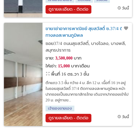
วันนี้
ดูรายละเอียด - ติดต่อ
ขาย/เช่าอาคารพาณิชย์ สุขสวัสดิ์ ซ.37/4 ติด
ทางลงสะพานภูมิพล
ซอย37/4 ถนนสุขสวัสดิ์, บางโฉลง, บางพลี,
สมุทรปราการ
ขาย:
บาท
3,500,000
ให้เช่า:
บาท/เดือน
15,000
พื้นที่ 16 ตร.วา
3 ชั้น
ตึกแถว 3.5 ชั้น กว้าง 4 ม. ลึก 12 ม. เนื้อที่ 16 วา อยู่
ในซอยสุขสวัสดิ์ 37/4 ติดทางลงสะพานภูมิพล หน้า
ปากซอยเป็นธนาคารกสิกรไทย เดินจากปากซอยเข้าไป
20 ม. อยู่ทางข...
เจ้าของขายเอง
วันนี้
ดูรายละเอียด - ติดต่อ