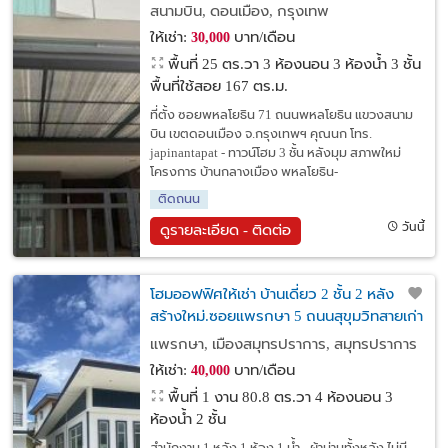
พหลโยธิน 71 / ใกล้ สถานีแยก คปอ./ อยู่
สนามบิน, ดอนเมือง, กรุงเทพ
อาศัย หรือ จดบริษัท
ให้เช่า:
บาท/เดือน
30,000
พื้นที่ 25 ตร.วา
3 ห้องนอน 3 ห้องน้ำ 3 ชั้น
พื้นที่ใช้สอย 167 ตร.ม.
ที่ตั้ง ซอยพหลโยธิน 71 ถนนพหลโยธิน แขวงสนาม
บิน เขตดอนเมือง จ.กรุงเทพฯ คุณนก โทร.
japinantapat - ทาวน์โฮม 3 ชั้น หลังมุม สภาพใหม่
โครงการ บ้านกลางเมือง พหลโยธิน-
ติดถนน
วันนี้
ดูรายละเอียด - ติดต่อ
โฮมออฟฟิศให้เช่า บ้านเดี่ยว 2 ชั้น 2 หลัง
สร้างใหม่.ซอยแพรกษา 5 ถนนสุขุมวิทสายเก่า
พักอาศัย เป็นออฟฟิศ จดทะเบียนบริษัทได้
แพรกษา, เมืองสมุทรปราการ, สมุทรปราการ
ให้เช่า:
บาท/เดือน
40,000
พื้นที่ 1 งาน 80.8 ตร.วา
4 ห้องนอน 3
ห้องน้ำ 2 ชั้น