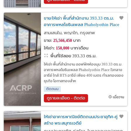
ขาย/ให้เช่า พื้นที่สำนักงาน 393.33 ตร.ม.
อาคารพหลโยธินเพลส Phaholyothin Place
ใกล้ BTS อารีย์
สามเสนใน, พญาไท, กรุงเทพ
ขาย:
บาท
25,566,450
ให้เช่า:
บาท/เดือน
150,000
พื้นที่ใช้สอย 393.33 ตร.ม.
ให้เช่า พื้นที่สำนักงาน ออฟฟิศห้องมุม 393.33 ตร.ม.
อาคารพหลโยธินเพลส Phaholyothin Place ใจกลาง
อารีย์ ใกล้ BTS อารีย์ เพียง 400 เมตร ทำเลทองของ
ธุรกิจ โอกาสทองสำห
ติดถนน
เมื่อวาน
ดูรายละเอียด - ติดต่อ
ให้เช่าอาคารพาณิชย์ติดถนนประชาอุทิศ-คู่
สร้าง พระสมุทรเจดีย์