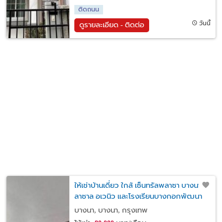
ติดถนน
วันนี้
ดูรายละเอียด - ติดต่อ
ให้เช่าบ้านเดี่ยว ใกล้ เซ็นทรัลพลาซา บางนา ,
ลาซาล อเวนิว และโรงเรียนบางกอกพัฒนา
ย่านบางนา หมู่บ้านศรีพงษ์ 3 ซอยลาซาล46
บางนา, บางนา, กรุงเทพ