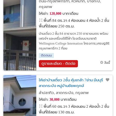
ถนน-กรุงเทพกรีฑา, หัวหมาก, บางกะปิ,
Internation
กรุงเทพ
ให้เช่า:
บาท/เดือน
120,000
พื้นที่ 84 ตร.วา
4 ห้องนอน 4 ห้องน้ำ 2 ชั้น
พื้นที่ใช้สอย 250 ตร.ม.
บ้านเดี่ยว 2 ชั้น 84 ตารางวา 250 ตารางเมตร พร้อม
เฟอร์ฯ และเครื่องใช้ไไฟ้า โรงเรียนนานาชาติ
Wellington College Internation โครงการ,เศรษฐสิริ
กรุงเทพกรีฑา 2 ที่อย
ติดถนน
วันนี้
ดูรายละเอียด - ติดต่อ
ให้เช่าบ้านเดี่ยว 2ชั้น คุ้มเกล้า 7ย่าน มีนบุรี ,
ลาดกระบัง หมู่บ้านชัยพฤกษ์
ลำปลาทิว, ลาดกระบัง, กรุงเทพ
ให้เช่า:
บาท/เดือน
30,000
พื้นที่ 60 ตร.วา
3 ห้องนอน 2 ห้องน้ำ 2 ชั้น
พื้นที่ใช้สอย 130 ตร.ม.