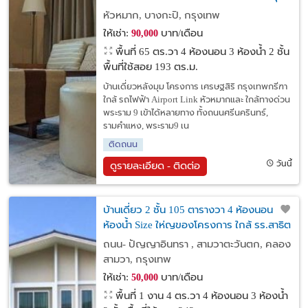
เศรษฐสิริ กรุงเทพกรีฑา
หัวหมาก, บางกะปิ, กรุงเทพ
ให้เช่า:
บาท/เดือน
90,000
พื้นที่ 65 ตร.วา
4 ห้องนอน 3 ห้องน้ำ 2 ชั้น
พื้นที่ใช้สอย 193 ตร.ม.
บ้านเดี่ยวหลังมุม โครงการ เศรษฐสิริ กรุงเทพกรีฑา
ใกล้ รถไฟฟ้า Airport Link หัวหมากและ ใกล้ทางด่วน
พระราม 9 เข้าได้หลายทาง ทั้งถนนศรีนครินทร์,
รามคำแหง, พระราม9 เน
ติดถนน
วันนี้
ดูรายละเอียด - ติดต่อ
บ้านเดี่ยว 2 ชั้น 105 ตารางวา 4 ห้องนอน 3
ห้องน้ำ Size ให่ญของโครงการ ใกล้ รร.สาธิต
พัฒนา
ถนน- ปัญญาอินทรา , สามวาตะวันตก, คลอง
สามวา, กรุงเทพ
ให้เช่า:
บาท/เดือน
50,000
พื้นที่ 1 งาน 4 ตร.วา
4 ห้องนอน 3 ห้องน้ำ