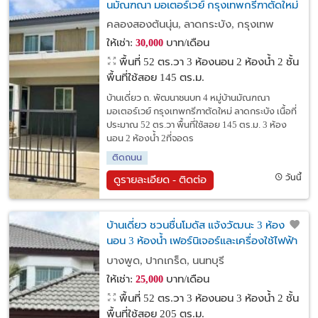
นมัณฑณา มอเตอร์เวย์ กรุงเทพกรีฑาตัดใหม่
คลองสองต้นนุ่น, ลาดกระบัง, กรุงเทพ
ให้เช่า:
บาท/เดือน
30,000
พื้นที่ 52 ตร.วา
3 ห้องนอน 2 ห้องน้ำ 2 ชั้น
พื้นที่ใช้สอย 145 ตร.ม.
บ้านเดี่ยว ถ. พัฒนาชนบท 4 หมู่บ้านมัณฑณา
มอเตอร์เวย์ กรุงเทพกรีฑาตัดใหม่ ลาดกระบัง เนื้อที่
ประมาณ 52 ตร.วา พื้นที่ใช้สอย 145 ตร.ม. 3 ห้อง
นอน 2 ห้องน้ำ 2ที่จอดร
ติดถนน
วันนี้
ดูรายละเอียด - ติดต่อ
บ้านเดี่ยว ชวนชื่นโมดัส แจ้งวัฒนะ 3 ห้อง
นอน 3 ห้องน้ำ เฟอร์นิเจอร์และเครื่องใช้ไฟฟ้า
ครบ ใกล้โครงการรถไฟฟ้าสายสีชมพู
บางพูด, ปากเกร็ด, นนทบุรี
ให้เช่า:
บาท/เดือน
25,000
พื้นที่ 52 ตร.วา
3 ห้องนอน 3 ห้องน้ำ 2 ชั้น
พื้นที่ใช้สอย 205 ตร.ม.