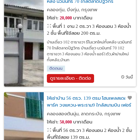
หลัง นวมินทร์ 70 ใกล้ตลาดปัฐวิกร
คลองกุ่ม, บึงกุ่ม, กรุงเทพ
ให้เช่า:
บาท/เดือน
20,000
พื้นที่ 1 งาน 2 ตร.วา
3 ห้องนอน 3 ห้องน้ำ
2 ชั้น พื้นที่ใช้สอย 200 ตร.ม.
บ้านเดี่ยว 102 ตารางวา รีโนเวทใหม่ทั้งหลัง นวมินทร์
70 ใกล้ตลาดปัฐวิกร บ้านเดี่ยว นวมินทร์ 70 102
ตารางวา 3 ห้องนอน 3 ห้องน้ำ แอร์1ตัว,ผ้าม่านใหม่
ทั้งหลัง,บ้านท
ติดถนน
วันนี้
ดูรายละเอียด - ติดต่อ
ให้เช่าบ้าน 56 ตรว. 139 ตรม โฮมเพลสเดอะ
พาร์ค วงแหวน-พระราม9 ใกล้สนามบิน เฟอร์
ครบ หิ้วกระเป๋าเข้าอยู่ได้เลย
คลองสองต้นนุ่น, ลาดกระบัง, กรุงเทพ
ให้เช่า:
บาท/เดือน
50,000
พื้นที่ 56 ตร.วา
3 ห้องนอน 2 ห้องน้ำ 2 ชั้น
พื้นที่ใช้สอย 139 ตร.ม.