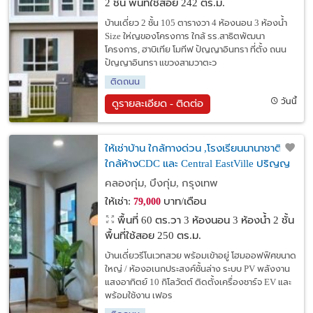
2 ชั้น พื้นที่ใช้สอย 242 ตร.ม.
บ้านเดี่ยว 2 ชั้น 105 ตารางวา 4 ห้องนอน 3 ห้องน้ำ
Size ให่ญของโครงการ ใกล้ รร.สาธิตพัฒนา
โครงการ, ฮาบิเทีย โมทีฟ ปัญญาอินทรา ที่ตั้ง ถนน
ปัญญาอินทรา แขวงสามวาตะว
ติดถนน
วันนี้
ดูรายละเอียด - ติดต่อ
ให้เช่าบ้าน ใกล้ทางด่วน ,โรงเรียนนานาชาติ
ใกล้ห้างCDC และ Central EastVille ปริญญ
สิริ บนถนนโยธินพัฒนา 3 เอกมัย-รามอินทรา
คลองกุ่ม, บึงกุ่ม, กรุงเทพ
เดินทางสะดวก
ให้เช่า:
บาท/เดือน
79,000
พื้นที่ 60 ตร.วา
3 ห้องนอน 3 ห้องน้ำ 2 ชั้น
พื้นที่ใช้สอย 250 ตร.ม.
บ้านเดี่ยวรีโนเวทสวย พร้อมเข้าอยู่ โฮมออฟฟิศขนาด
ใหญ่ / ห้องอเนกประสงค์ชั้นล่าง ระบบ PV พลังงาน
แสงอาทิตย์ 10 กิโลวัตต์ ติดตั้งเครื่องชาร์จ EV และ
พร้อมใช้งาน เฟอร