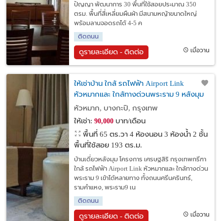
ปัญญา พัฒนาการ 30 พื้นที่ใช้สอยประมาณ 350
ตรม. พื้นที่สี่เหลี่ยมผืนผ้า มีสนามหญ้าขนาดใหญ่
พร้อมลานจอดรถได้ 4-5 ค
ติดถนน
เมื่อวาน
ดูรายละเอียด - ติดต่อ
ให้เช่าบ้าน ใกล้ รถไฟฟ้า Airport Link
หัวหมากและ ใกล้ทางด่วนพระราม 9 หลังมุม
เศรษฐสิริ กรุงเทพกรีฑา
หัวหมาก, บางกะปิ, กรุงเทพ
ให้เช่า:
บาท/เดือน
90,000
พื้นที่ 65 ตร.วา
4 ห้องนอน 3 ห้องน้ำ 2 ชั้น
พื้นที่ใช้สอย 193 ตร.ม.
บ้านเดี่ยวหลังมุม โครงการ เศรษฐสิริ กรุงเทพกรีฑา
ใกล้ รถไฟฟ้า Airport Link หัวหมากและ ใกล้ทางด่วน
พระราม 9 เข้าได้หลายทาง ทั้งถนนศรีนครินทร์,
รามคำแหง, พระราม9 เน
ติดถนน
เมื่อวาน
ดูรายละเอียด - ติดต่อ