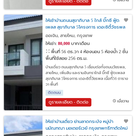
เมื่อวาน
ดูรายละเอียด - ติดต่อ
ให้เช้าบ้านถนนสุขาภิบาล 5 ใกล้ บิ๊กซี ฟู้ด
เพลส สุขาภิบาล 5โครงการ เดอะซิตี้วัชรพล
เชื่อมต่อทั้งถนนวัชรพล, สายไหม, เพิ่มสิน และ
ออเงิน, สายไหม, กรุงเทพ
รามอินทรา
ให้เช่า:
บาท/เดือน
80,000
พื้นที่ 56 ตร.วา
4 ห้องนอน 5 ห้องน้ำ 2 ชั้น
พื้นที่ใช้สอย 256 ตร.ม.
บ้านเดี่ยว ถนนสุขาภิบาล 5 เชื่อมต่อทั้งถนนวัชรพล,
สายไหม, เพิ่มสิน และรามอินทราใกล้ บิ๊กซี ฟู้ดเพลส
สุขาภิบาล 5โครงการ เดอะซิตี้วัชรพล เนื้อที่56 ตาราง
วา พื้นที
ติดถนน
เมื่อวาน
ดูรายละเอียด - ติดต่อ
ให้เช่าบ้านเดี่ยว ย่านลาดกระบัง หมู่บ้า
นมัณฑณา มอเตอร์เวย์ กรุงเทพกรีฑาตัดใหม่