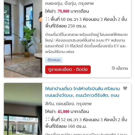
สิริ บนถนนโยธินพัฒนา 3 เอกมัย-รามอินทรา
คลองกุ่ม, บึงกุ่ม, กรุงเทพ
เดินทางสะดวก
ให้เช่า:
บาท/เดือน
79,000
พื้นที่ 60 ตร.วา
3 ห้องนอน 3 ห้องน้ำ 2 ชั้น
พื้นที่ใช้สอย 250 ตร.ม.
บ้านเดี่ยวรีโนเวทสวย พร้อมเข้าอยู่ โฮมออฟฟิศขนาด
ใหญ่ / ห้องอเนกประสงค์ชั้นล่าง ระบบ PV พลังงาน
แสงอาทิตย์ 10 กิโลวัตต์ ติดตั้งเครื่องชาร์จ EV และ
พร้อมใช้งาน เฟอร
ติดถนน
เมื่อวาน
ดูรายละเอียด - ติดต่อ
ให้เช่าบ้านเดี่ยว ใกล้ห้างโรบินสัน ศรีสมาน
ถนนแจ้งวัฒนะ, ถนนวิภาวดีรังสิต, ถนน
ติวานนท์, ทางด่วน ศรีสมานหมู่บ้าน สกาย
สีกัน, ดอนเมือง, กรุงเทพ
ดอนเมือง ประชาอุทิศ 4
ให้เช่า:
บาท/เดือน
45,000
พื้นที่ 52 ตร.วา
3 ห้องนอน 3 ห้องน้ำ 2 ชั้น
พื้นที่ใช้สอย 160 ตร.ม.