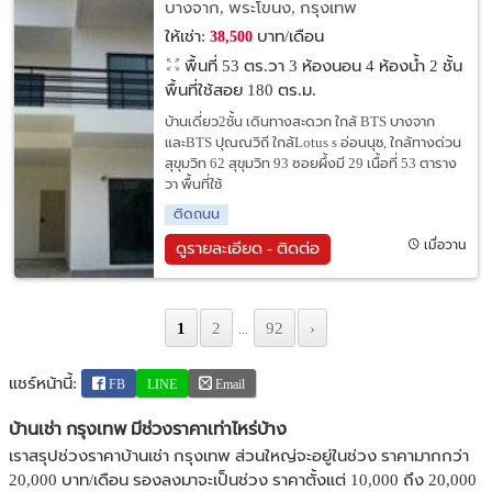
ใกล้Lotuss อ่อนนุช, ใกล้ทางด่วนสุขุมวิท 62
บางจาก, พระโขนง, กรุงเทพ
ให้เช่า:
บาท/เดือน
38,500
พื้นที่ 53 ตร.วา
3 ห้องนอน 4 ห้องน้ำ 2 ชั้น
พื้นที่ใช้สอย 180 ตร.ม.
บ้านเดี่ยว2ชั้น เดินทางสะดวก ใกล้ BTS บางจาก
และBTS ปุณณวิถี ใกล้Lotus s อ่อนนุช, ใกล้ทางด่วน
สุขุมวิท 62 สุขุมวิท 93 ซอยผึ้งมี 29 เนื้อที่ 53 ตาราง
วา พื้นที่ใช้
ติดถนน
เมื่อวาน
ดูรายละเอียด - ติดต่อ
1
2
92
›
...
แชร์หน้านี้:
FB
LINE
Email
บ้านเช่า กรุงเทพ มีช่วงราคาเท่าไหร่บ้าง
เราสรุปช่วงราคาบ้านเช่า กรุงเทพ ส่วนใหญ่จะอยู่ในช่วง ราคามากกว่า
20,000 บาท/เดือน รองลงมาจะเป็นช่วง ราคาตั้งแต่ 10,000 ถึง 20,000