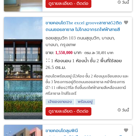
วันนี้
ดูรายละเอียด - ติดต่อ
ขายคอนโดThe excel grooveลาซาล52ติด
ถนนซอยลาซาล ไม่ไกลจากรถไฟฟ้าสายสี
เหลืองสถานีศรีลาซาล
ซอยสุขุมวิท 103 ถนนสุขุมวิท, บางนา,
บางนา, กรุงเทพ
ขาย:
บาท
1,550,000
ตรม.ละ 58,491 บาท
1 ห้องนอน 1 ห้องน้ำ ชั้น 2 พื้นที่ใช้สอย
26.5 ตร.ม.
คอนโดพร้อมอยู่ มี2ห้อง ชั้น 2 ห้องมุมเงียบสงบ และ
ชั้น 3 โครงการอยู่ติดถนนซอยลาซาล หย้าโครงการ
มี7-11 เพียง2กิโล ถึงขึ้นรถไฟฟ้าสายสีเหลืองสถานี
ศรีลาซาล ใกล้โรงเรี
เจ้าของขายเอง
พร้อมอยู่
วันนี้
ดูรายละเอียด - ติดต่อ
ขายคอนโดลุมพินี