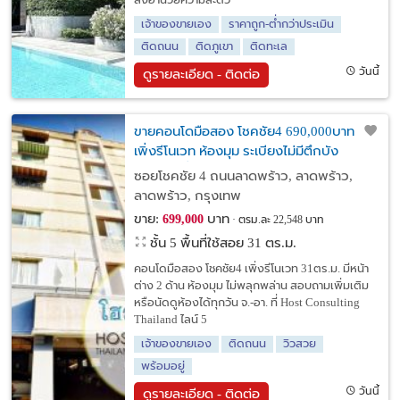
สิ่งอำนวยความสะดว
เจ้าของขายเอง
ราคาถูก-ต่ำกว่าประเมิน
ติดถนน
ติดภูเขา
ติดทะเล
วันนี้
ดูรายละเอียด - ติดต่อ
ขายคอนโดมือสอง โชคชัย4 690,000บาท
เพิ่งรีโนเวท ห้องมุม ระเบียงไม่มีตึกบัง
สอบถามที่ไลน์ Churai_t
ซอยโชคชัย 4 ถนนลาดพร้าว, ลาดพร้าว,
ลาดพร้าว, กรุงเทพ
ขาย:
บาท
699,000
ตรม.ละ 22,548 บาท
ชั้น 5 พื้นที่ใช้สอย 31 ตร.ม.
คอนโดมือสอง โชคชัย4 เพิ่งรีโนเวท 31ตร.ม. มีหน้า
ต่าง 2 ด้าน ห้องมุม ไม่พลุกพล่าน สอบถามเพิ่มเติม
หรือนัดดูห้องได้ทุกวัน จ.-อา. ที่ Host Consulting
Thailand ไลน์ 5
เจ้าของขายเอง
ติดถนน
วิวสวย
พร้อมอยู่
วันนี้
ดูรายละเอียด - ติดต่อ