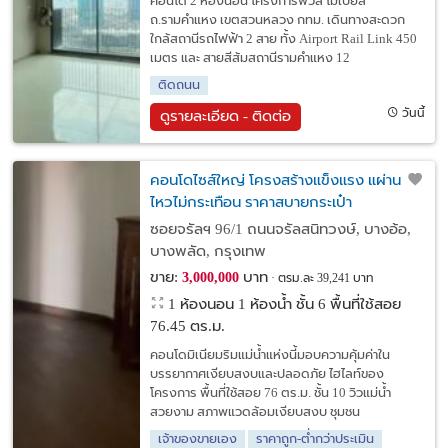
คอนโด 2 ห้องนอน โครงการฟิวส์ โมเบียส
ถ.รามคำแหง เขตสวนหลวง กทม. เดินทางสะดวก
ใกล้สถานีรถไฟฟ้า 2 สาย ทั้ง Airport Rail Link 450
เมตร และ สายสีส้มสถานีรามคำแหง 12
ติดถนน
วันนี้
ดูรายละเอียด - ติดต่อ
คอนโดไซส์ใหญ่ โครงสร้างแข็งแรง แผ่านดิน
ไหวไม่กระเทือน ราคาสบายกระเป๋า
ซอยจรัลฯ 96/1 ถนนจรัลสนิทวงษ์, บางอ้อ,
บางพลัด, กรุงเทพ
ขาย:
บาท
3,000,000
ตรม.ละ 39,241 บาท
1 ห้องนอน 1 ห้องน้ำ ชั้น 6 พื้นที่ใช้สอย
76.45 ตร.ม.
คอนโดมิเนียมริมแม่น้ำแห่งนี้มอบความคุ้มค่าใน
บรรยากาศเงียบสงบและปลอดภัย ไฮไลท์ของ
โครงการ พื้นที่ใช้สอย 76 ตร.ม. ชั้น 10 วิวแม่น้ำ
สวยงาม สภาพแวดล้อมเงียบสงบ ชุมชน
เจ้าของขายเอง
ราคาถูก-ต่ำกว่าประเมิน