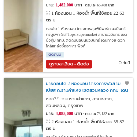
เขตบึงกุ่ม กทม. ใกล้แหล่งซื้ออาหาร
ขาย:
บาท
1,482,000
ตรม.ละ 65,488 บาท
1 ห้องนอน 1 ห้องน้ำ พื้นที่ใช้สอย 22.63
ตร.ม.
คอนโด 1 ห้องนอน โครงการลุมพินีพาร์ค นวมินทร์-
ศรีบูรพา ใกล้ Tops Supermarket สาขานวมินทร์ เขต
บึงกุ่ม กทม. ติดถนนถนนนวมินทร์ เดินทางสะดวก
ใกล้แหล่งซื้ออาหาร ฟังก์
ติดถนน
วันนี้
ดูรายละเอียด - ติดต่อ
ขายคอนโด 2 ห้องนอน โครงการฟิวส์ โม
เบียส ถ.รามคำแหง เขตสวนหลวง กทม. เดิน
ทางสะดวก ใกล้สถานีรถไฟฟ้า Airport Rail
ซอย3/1 ถนนรามคำแหง, สวนหลวง,
Link รามคำแหง
สวนหลวง, กรุงเทพ
ขาย:
บาท
4,085,000
ตรม.ละ 73,182 บาท
2 ห้องนอน 1 ห้องน้ำ พื้นที่ใช้สอย 55.82
ตร.ม.