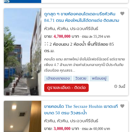
ถูกสุด ๆ ขายห้องคอนโดเดอะบรีซหัวหิน
84.71 ตรม ห้องใหม่ไม่ได้ตกแต่ง ติดสนาม
กอล์ฟ เขาตะเกียบ
หัวหิน, หัวหิน, ประจวบคีรีขันธ์
ขาย:
บาท
4,700,000
ตรม.ละ 55,294 บาท
2 ห้องนอน 2 ห้องน้ำ พื้นที่ใช้สอย 85
ตร.ม.
คอนโด แถม สภาพใหม่ ยังไม่มีเฟอร์นิเจอร์ แต่เราขาย
เพียง 4.7 ล้านบาท จ่ายค่าส่วนกลางทุกปี มีประกันภัย
เรียบร้อย คุณสรร...
เจ้าของขายเอง
วิวสวย
พร้อมอยู่
วันนี้
ดูรายละเอียด - ติดต่อ
ขายคอนโด The Secraze Houhin เขาตะเกียบ
ขนาด 50 ตรม วิวสระน้ำ
หัวหิน, หัวหิน, ประจวบคีรีขันธ์
ขาย:
บาท
3,000,000
ตรม.ละ 60,000 บาท