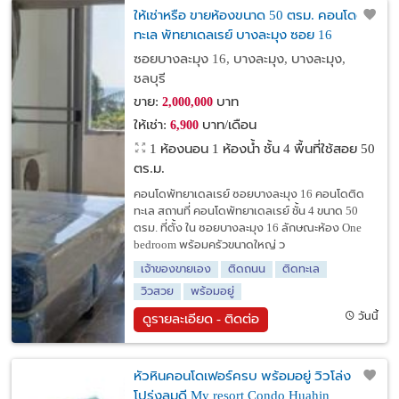
ให้เช่าหรือ ขายห้องขนาด 50 ตรม. คอนโดติด
ทะเล พัทยาเดลเรย์ บางละมุง ซอย 16
ซอยบางละมุง 16, บางละมุง, บางละมุง,
ชลบุรี
ขาย:
บาท
2,000,000
ให้เช่า:
บาท/เดือน
6,900
1 ห้องนอน 1 ห้องน้ำ ชั้น 4 พื้นที่ใช้สอย 50
ตร.ม.
คอนโดพัทยาเดลเรย์ ซอยบางละมุง 16 คอนโดติด
ทะเล สถานที่ คอนโดพัทยาเดลเรย์ ชั้น 4 ขนาด 50
ตรม. ที่ตั้ง ใน ซอยบางละมุง 16 ลักษณะห้อง One
bedroom พร้อมครัวขนาดใหญ่ ว
เจ้าของขายเอง
ติดถนน
ติดทะเล
วิวสวย
พร้อมอยู่
วันนี้
ดูรายละเอียด - ติดต่อ
หัวหินคอนโดเฟอร์ครบ พร้อมอยู่ วิวโล่ง
โปร่งลมดี My resort Condo Huahin