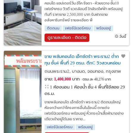
คอนโด แชปเตอร์วัน อีโค รัชดา - ห้วยขวาง ชั้น10
เฟอร์ฯครบ วิวดี แวดล้อมดี ใกล้รถไฟฟ้า พร้อมอยู่
ทันที ราคาขาย 2,500,000 บาท รับฝากขาย
อสังหาริมทรัพย์ รายละเอียด พื
ติดถนน
เฟอร์นิเจอร์ครบ
พร้อมอยู่
วันนี้
ดูรายละเอียด - ติดต่อ
ขาย พลัมคอนโด เอ็กซ์ตร้า พระราม2 ต่ำกว่า
ทุน ชั้น4 พื้นที่ 29 ตรม. ตึกC วิวสวนหย่อม
พร้อมอยู่ ราคาต่ำกว่าทุน
ถนนพระราม2, บางมด, จอมทอง, กรุงเทพ
ขาย:
บาท
1,400,000
ตรม.ละ 48,276 บาท
1 ห้องนอน 1 ห้องน้ำ ชั้น 4 พื้นที่ใช้สอย 29
ตร.ม.
ขายพลัมคอนโด เอ็กซ์ตร้า พระราม2 ติดถนนใหญ่
ห้องกว้างกว่าโครงการอื่นในโซนนี้ ตกแต่ง
เฟอร์นิเจอร์ครบ พร้อมอยู่ หิ้วกระเป๋าเสื้อผ้ามาอย่าง
เดียวเข้าอยู่ได้เลย ราคาข...
เฟอร์นิเจอร์ครบ
พร้อมอยู่