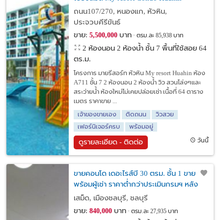
ถนน107/270, หนองแก, หัวหิน,
ประจวบคีรีขันธ์
ขาย:
บาท
5,500,000
ตรม.ละ 85,938 บาท
2 ห้องนอน 2 ห้องน้ำ ชั้น 7 พื้นที่ใช้สอย 64
ตร.ม.
โครงการ มายรีสอร์ท หัวหิน My resort Huahin ห้อง
A711 ชั้น 7 2 ห้องนอน 2 ห้องน้ำ วิว สวนโล่งๆและ
สระว่ายน้ำ ห้องใหม่ไม่เคยปล่อยเช่า เนื้อที่ 64 ตาราง
เมตร ราคาขาย ...
เจ้าของขายเอง
ติดถนน
วิวสวย
เฟอร์นิเจอร์ครบ
พร้อมอยู่
วันนี้
ดูรายละเอียด - ติดต่อ
ขายคอนโด เดอะไรส์บี 30 ตรม. ชั้น 1 ขาย
พร้อมผู้เช่า ราคาต่ำกว่าประเมินกรมฯ หลัง
เซ็นทรัลชลบุรี
เสม็ด, เมืองชลบุรี, ชลบุรี
ขาย:
บาท
840,000
ตรม.ละ 27,935 บาท