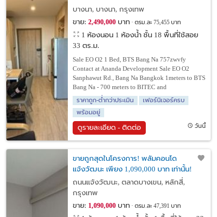
บางนา, บางนา, กรุงเทพ
ขาย:
บาท
2,490,000
ตรม.ละ 75,455 บาท
1 ห้องนอน 1 ห้องน้ำ ชั้น 18 พื้นที่ใช้สอย
33 ตร.ม.
Sale EO O2 1 Bed, BTS Bang Na 757zwvfy
Contact at Ananda Development Sale EO O2
Sanphawut Rd., Bang Na Bangkok 1meters to BTS
Bang Na - 700 meters to BITEC and
ราคาถูก-ต่ำกว่าประเมิน
เฟอร์นิเจอร์ครบ
พร้อมอยู่
วันนี้
ดูรายละเอียด - ติดต่อ
ขายถูกสุดในโครงการ! พลัมคอนโด
แจ้งวัฒนะ เพียง 1,090,000 บาท เท่านั้น!
ถนนแจ้งวัฒนะ, ตลาดบางเขน, หลักสี่,
กรุงเทพ
ขาย:
บาท
1,090,000
ตรม.ละ 47,391 บาท