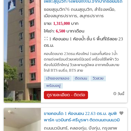
เฟส1สุขุมวิท76เพียง800ม.จากปากซอยมีรถ
รับส่งถึงBTS
ซอยสุขุมวิท76 ถนนสุขุมวิท, สำโรงเหนือ,
เมืองสมุทรปราการ, สมุทรปราการ
ขาย:
บาท
1,315,000
ให้เช่า:
บาท/เดือน
6,500
1 ห้องนอน 1 ห้องน้ำ ชั้น 6 พื้นที่ใช้สอย 23
ตร.ม.
คอนโดขนาด 23ตรม.ห้องใหม่ 1นอนกั้นห้อง 1น้ำ
ตกแต่งพร้อมด้วยเฟอร์นิเจอร์ เครื่องใช้ไฟฟ้า วิว
ห้องไม่มีตึกใหญ่ วิวสะพานภูมิพล อากาศเย็นสบาย
ใกล้ BTS แบริ่ง, BTS สาย
เจ้าของขายเอง
ติดถนน
วิวสวย
พร้อมอยู่
วันนี้
ดูรายละเอียด - ติดต่อ
ขายคอนโด 1 ห้องนอน 22.63 ตร.ม. ลุมพินี
พาร์ค นวมินทร์-ศรีบูรพา ติดถนนถนนนวมิ
นทร์ ใกล้ Tops Supermarket สาขานวมินทร์
ถนนนวมินทร์, คลองกุ่ม, บึงกุ่ม, กรุงเทพ