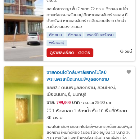
ตร.ม.
คอนโดธาราญา ชั้น 7 ขนาด 72 ตร.ม. วิวทะเล-แม่น้ำ
ตกแต่งครบ พร้อมอยู่ ติดหาดแสงจันทร์ ระยอง ที่
ตั้งทรัพย์ หาดแสงจันทร์ ถ.เลียบชายฝั่ง ต.ปากน้ำ
อ.เมืองระยอง จ.ระยอ
ติดถนน
ติดทะเล
เฟอร์นิเจอร์ครบ
พร้อมอยู่
วันนี้
ดูรายละเอียด - ติดต่อ
ขายคอนโดใกล้มหาลัยเทคโนโลยี
พระนครเหนือแถนนพิบูลสงคราม
ซอย22 ถนนพิมูลสงคราม, สวนใหญ่,
เมืองนนทบุรี, นนทบุรี
ขาย:
บาท
799,000
ตรม.ละ 26,633 บาท
1 ห้องนอน 1 ห้องน้ำ ชั้น 10 พื้นที่ใช้สอย
30 ตร.ม.
คอนโดใกล้มหาลัยเทคโนโลยีพระนครเหนือแถนนพิบูล
สงคราม ใหม่ทั้งห้อง 1นอน1โถง อยู่ ชั้น 13 ขนาด 30
ตรม ทาสี ใหม่ เฟอร์นิเจอร์ครบใหม่ รถเมล์ผ่าน นั่ง