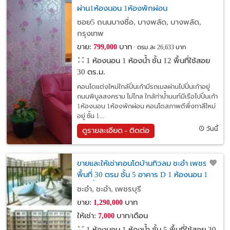
ผ่าน1ห้องนอน 1ห้องพักผ่อน
ซอย5 ถนนบางซื่อ, บางพลัด, บางพลัด,
กรุงเทพ
ขาย:
บาท
799,000
ตรม.ละ 26,633 บาท
1 ห้องนอน 1 ห้องน้ำ ชั้น 12 พื้นที่ใช้สอย
30 ตร.ม.
คอนโดแต่งใหม่ใกล้ปิ่นเก้ามีรถเมลผ่านไปปิ่นเก้าอยู่
ถนนพิบูลสงคราม ไม่ไกล ใกล้ท่าน้ำนนท์มีเรือไปปิ่นเก้า
1ห้องนอน 1ห้องพักผ่อน คอนโดสภาพดีพึ่งทาสีใหม่
อยู่ ชั้น 1...
วันนี้
ดูรายละเอียด - ติดต่อ
ขายและให้เช่าคอนโดบ้านทิวลม ชะอำ เพชรบุรี
พื้นที่ 30 ตรม ชั้น 5 อาคาร D 1 ห้องนอน 1
ห้องน้ำ เฟอร์ครบพร้อมอยู่
ชะอำ, ชะอำ, เพชรบุรี
ขาย:
บาท
1,290,000
ให้เช่า:
บาท/เดือน
7,000
1 ห้องนอน 1 ห้องน้ำ ชั้น 5 พื้นที่ใช้สอย 30