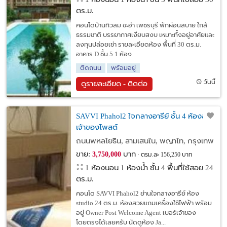
ตร.ม.
คอนโดบ้านทิวลม ชะอำ เพชรบุรี พักผ่อนสบาย ใกล้
ธรรมชาติ บรรยากาศเงียบสงบ เหมาะทั้งอยู่อาศัยและ
ลงทุนปล่อยเช่า รายละเอียดห้อง พื้นที่ 30 ตร.ม.
อาคาร D ชั้น 5 1 ห้อง
ติดถนน
พร้อมอยู่
วันนี้
ดูรายละเอียด - ติดต่อ
SAVVI Phahol2 ใจกลางอารีย์ ชั้น 4 ห้องสวย
เจ้าของโพสต์
ถนนพหลโยธิน, สามเสนใน, พญาไท, กรุงเทพ
ขาย:
บาท
3,750,000
ตรม.ละ 156,250 บาท
1 ห้องนอน 1 ห้องน้ำ ชั้น 4 พื้นที่ใช้สอย 24
ตร.ม.
คอนโด SAVVI Phahol2 ย่านใจกลางอารีย์ ห้อง
studio 24 ตร.ม. ห้องสวยแถมเครื่องใช้ไฟฟ้า พร้อม
อยู่ Owner Post Welcome Agent เบอร์เจ้าของ
โดยตรงได้เลยครับ นัดดูห้อง Ja...