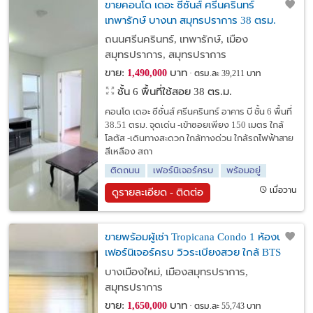
ขายคอนโด เดอะ ซีซั่นส์ ศรีนครินทร์
เทพารักษ์ บางนา สมุทรปราการ 38 ตรม.
ถนนศรีนครินทร์, เทพารักษ์, เมือง
สมุทรปราการ, สมุทรปราการ
ขาย:
บาท
1,490,000
ตรม.ละ 39,211 บาท
ชั้น 6 พื้นที่ใช้สอย 38 ตร.ม.
คอนโด เดอะ ซีซั่นส์ ศรีนครินทร์ อาคาร บี ชั้น 6 พื้นที่
38.51 ตรม. จุดเด่น -เข้าซอยเพียง 150 เมตร ใกล้
โลตัส -เดินทางสะดวก ใกล้ทางด่วน ใกล้รถไฟฟ้าสาย
สีเหลือง สถา
ติดถนน
เฟอร์นิเจอร์ครบ
พร้อมอยู่
เมื่อวาน
ดูรายละเอียด - ติดต่อ
ขายพร้อมผู้เช่า Tropicana Condo 1 ห้องนอน
เฟอร์นิเจอร์ครบ วิวระเบียงสวย ใกล้ BTS
ช้างเอราวัณ สำโรง สมุทรปราการ
บางเมืองใหม่, เมืองสมุทรปราการ,
สมุทรปราการ
ขาย:
บาท
1,650,000
ตรม.ละ 55,743 บาท