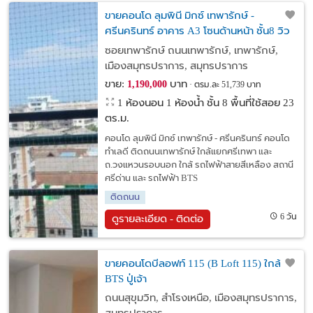
ขายคอนโด ลุมพินี มิกซ์ เทพารักษ์ -
ศรีนครินทร์ อาคาร A3 โซนด้านหน้า ชั้น8 วิว
โล่ง ห้องสวยพร้อมอยู่
ซอยเทพารักษ์ ถนนเทพารักษ์, เทพารักษ์,
เมืองสมุทรปราการ, สมุทรปราการ
ขาย:
บาท
1,190,000
ตรม.ละ 51,739 บาท
1 ห้องนอน 1 ห้องน้ำ ชั้น 8 พื้นที่ใช้สอย 23
ตร.ม.
คอนโด ลุมพินี มิกซ์ เทพารักษ์ - ศรีนครินทร์ คอนโด
ทำเลดี ติดถนนเทพารักษ์ ใกล้แยกศรีเทพา และ
ถ.วงแหวนรอบนอก ใกล้ รถไฟฟ้าสายสีเหลือง สถานี
ศรีด่าน และ รถไฟฟ้า BTS
ติดถนน
6 วัน
ดูรายละเอียด - ติดต่อ
ขายคอนโดบีลอฟท์ 115 (B Loft 115) ใกล้
BTS ปู่เจ้า
ถนนสุขุมวิท, สำโรงเหนือ, เมืองสมุทรปราการ,