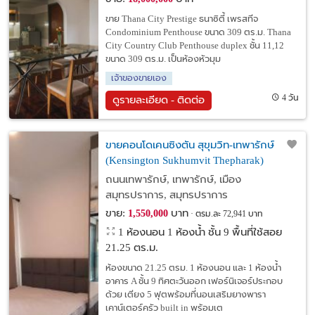
ขาย Thana City Prestige ธนาซิตี้ เพรสทีจ
Condominium Penthouse ขนาด 309 ตร.ม. Thana
City Country Club Penthouse duplex ชั้น 11,12
ขนาด 309 ตร.ม. เป็นห้องหัวมุม
เจ้าของขายเอง
4 วัน
ดูรายละเอียด - ติดต่อ
ขายคอนโดเคนซิงตัน สุขุมวิท-เทพารักษ์
(Kensington Sukhumvit Thepharak)
ถนนเทพารักษ์, เทพารักษ์, เมือง
สมุทรปราการ, สมุทรปราการ
ขาย:
บาท
1,550,000
ตรม.ละ 72,941 บาท
1 ห้องนอน 1 ห้องน้ำ ชั้น 9 พื้นที่ใช้สอย
21.25 ตร.ม.
ห้องขนาด 21.25 ตรม. 1 ห้องนอน และ 1 ห้องน้ำ
อาคาร A ชั้น 9 ทิศตะวันออก เฟอร์นิเจอร์ประกอบ
ด้วย เตียง 5 ฟุตพร้อมที่นอนเสริมยางพารา
เคาน์เตอร์ครัว built in พร้อมเต