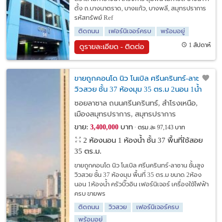
ตั้ง ถ.บางนาตราด, บางแก้ว, บางพลี, สมุทรปราการ
รหัสทรัพย์ Ref
ติดถนน
เฟอร์นิเจอร์ครบ
พร้อมอยู่
1 สัปดาห์
ดูรายละเอียด - ติดต่อ
ขายถูกคอนโด นิว โนเบิล ศรีนครินทร์-ลาซาน
วิวสวย ชั้น 37 ห้องมุม 35 ตร.ม 2นอน 1น้ำ
พร้อมผู้เช่า ติดรถไฟฟ้า รพ.ศิครินทร์
ซอยลาซาล ถนนศรีนครินทร์, สำโรงเหนือ,
นานาชาติ ไทย-สิงคโปร์
เมืองสมุทรปราการ, สมุทรปราการ
ขาย:
บาท
3,400,000
ตรม.ละ 97,143 บาท
2 ห้องนอน 1 ห้องน้ำ ชั้น 37 พื้นที่ใช้สอย
35 ตร.ม.
ขายถูกคอนโด นิว โนเบิล ศรีนครินทร์-ลาซาน ชั้นสูง
วิวสวย ชั้น 37 ห้องมุม พื้นที่ 35 ตร.ม ขนาด 2ห้อง
นอน 1ห้องน้ำ ครัวบิ๊วอิน เฟอร์นิเจอร์ เครื่องใช้ไฟฟ้า
ครบ ขายพร
ติดถนน
วิวสวย
เฟอร์นิเจอร์ครบ
พร้อมอยู่