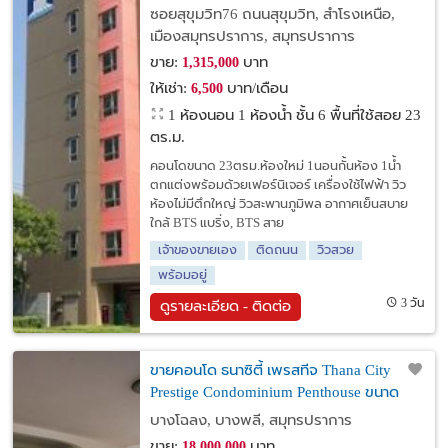
รับส่งถึงBTS
ซอยสุขุมวิท76 ถนนสุขุมวิท, สำโรงเหนือ,
เมืองสมุทรปราการ, สมุทรปราการ
ขาย:
บาท
1,315,000
ให้เช่า:
บาท/เดือน
6,500
1 ห้องนอน 1 ห้องน้ำ ชั้น 6 พื้นที่ใช้สอย 23
ตร.ม.
คอนโดขนาด 23ตรม.ห้องใหม่ 1นอนกั้นห้อง 1น้ำ
ตกแต่งพร้อมด้วยเฟอร์นิเจอร์ เครื่องใช้ไฟฟ้า วิว
ห้องไม่มีตึกใหญ่ วิวสะพานภูมิพล อากาศเย็นสบาย
ใกล้ BTS แบริ่ง, BTS สาย
เจ้าของขายเอง
ติดถนน
วิวสวย
พร้อมอยู่
3 วัน
ดูรายละเอียด - ติดต่อ
ขายคอนโด ธนาซิตี้ เพรสทีจ Thana City
Prestige Condominium Penthouse ขนาด
309 ตร.ม.
บางโฉลง, บางพลี, สมุทรปราการ
ขาย:
บาท
18,000,000