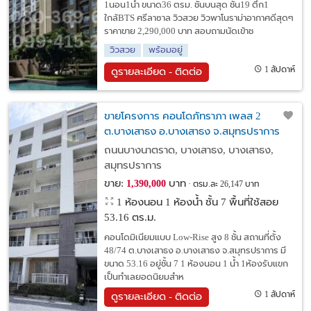
1นอน1น้ำ ขนาด36 ตรม. ชั้นบนสุด ชั้น19 ตึก1
ใกล้BTS ศรีลาซาล วิวสวย วิวพาโนราม่าอากาศดีสุดๆ
ราคาขาย 2,290,000 บาท สอบถามนัดเข้าช
วิวสวย
พร้อมอยู่
1 สัปดาห์
ดูรายละเอียด - ติดต่อ
ขายโครงการ คอนโดภัทราภา เพลส 2
ต.บางเสาธง อ.บางเสาธง จ.สมุทรปราการ
ถนนบางนาตราด, บางเสาธง, บางเสาธง,
สมุทรปราการ
ขาย:
บาท
1,390,000
ตรม.ละ 26,147 บาท
1 ห้องนอน 1 ห้องน้ำ ชั้น 7 พื้นที่ใช้สอย
53.16 ตร.ม.
คอนโดมิเนียมแบบ Low-Rise สูง 8 ชั้น สถานที่ตั้ง
48/74 ต.บางเสาธง อ.บางเสาธง จ.สมุทรปราการ มี
ขนาด 53.16 อยู่ชั้น 7 1 ห้องนอน 1 น้ำ 1ห้องรับแขก
เป็นทำเลยอดนิยมสำห
1 สัปดาห์
ดูรายละเอียด - ติดต่อ