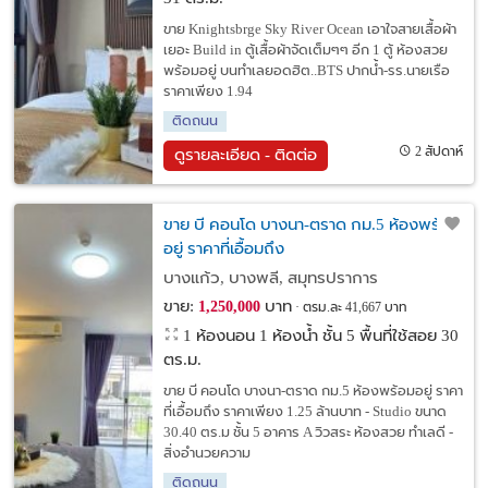
ขาย Knightsbrge Sky River Ocean เอาใจสายเสื้อผ้า
เยอะ Build in ตู้เสื้อผ้าจัดเต็มๆๆ อีก 1 ตู้ ห้องสวย
พร้อมอยู่ บนทำเลยอดฮิต..BTS ปากน้ำ-รร.นายเรือ
ราคาเพียง 1.94
ติดถนน
2 สัปดาห์
ดูรายละเอียด - ติดต่อ
ขาย บี คอนโด บางนา-ตราด กม.5 ห้องพร้อม
อยู่ ราคาที่เอื้อมถึง
บางแก้ว, บางพลี, สมุทรปราการ
ขาย:
บาท
1,250,000
ตรม.ละ 41,667 บาท
1 ห้องนอน 1 ห้องน้ำ ชั้น 5 พื้นที่ใช้สอย 30
ตร.ม.
ขาย บี คอนโด บางนา-ตราด กม.5 ห้องพร้อมอยู่ ราคา
ที่เอื้อมถึง ราคาเพียง 1.25 ล้านบาท - Studio ขนาด
30.40 ตร.ม ชั้น 5 อาคาร A วิวสระ ห้องสวย ทำเลดี -
สิ่งอำนวยความ
ติดถนน