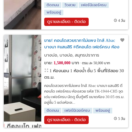
ติดถนน
วิวสวย
เฟอร์นิเจอร์ครบ
พร้อมอยู่
4 วัน
ดูรายละเอียด - ติดต่อ
ขาย! คอนโดสวยราคาไม่แพง ใกล้ Abac
บางนา #แสนสิริ #ดีคอนโด เฟอร์ครบ ห้อง
สวย
บางบ่อ, บางบ่อ, สมุทรปราการ
ขาย:
บาท
1,500,000
ตรม.ละ 50,000 บาท
1 ห้องนอน 1 ห้องน้ำ ชั้น 5 พื้นที่ใช้สอย 30
ตร.ม.
คอนโดสวยราคาไม่แพง ใกล้ Abac บางนา แสนสิริ ดี
คอนโด เฟอร์ครบ ห้องสวย รหัส TK-1944-CH5 จุด
เด่น เฟอร์ครบ นัดดู ยื่นกู้ฟรี ขนาดห้อง 30.05 ตร.ม.
อยู่ชั้น 5 แต่งห้องเ...
ติดถนน
เฟอร์นิเจอร์ครบ
พร้อมอยู่
5 วัน
ดูรายละเอียด - ติดต่อ