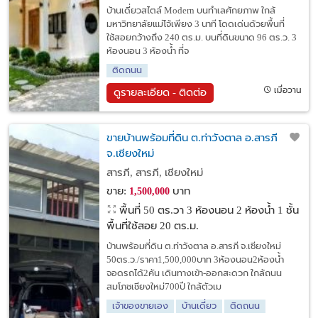
บ้านเดี่ยวสไตล์ Modern บนทำเลศักยภาพ ใกล้
มหาวิทยาลัยแม่โจ้เพียง 3 นาที โดดเด่นด้วยพื้นที่
ใช้สอยกว้างถึง 240 ตร.ม. บนที่ดินขนาด 96 ตร.ว. 3
ห้องนอน 3 ห้องน้ำ ที่จ
ติดถนน
เมื่อวาน
ดูรายละเอียด - ติดต่อ
ขายบ้านพร้อมที่ดิน ต.ท่าวังตาล อ.สารภี
จ.เชียงใหม่
สารภี, สารภี, เชียงใหม่
ขาย:
บาท
1,500,000
พื้นที่ 50 ตร.วา
3 ห้องนอน 2 ห้องน้ำ 1 ชั้น
พื้นที่ใช้สอย 20 ตร.ม.
บ้านพร้อมที่ดิน ต.ท่าวังตาล อ.สารภี จ.เชียงใหม่
50ตร.ว./ราคา1,500,000บาท 3ห้องนอน2ห้องน้ำ
จอดรถได้2คัน เดินทางเข้า-ออกสะดวก ใกล้ถนน
สมโภชเชียงใหม่700ปี ใกล้ตัวเม
เจ้าของขายเอง
บ้านเดี่ยว
ติดถนน