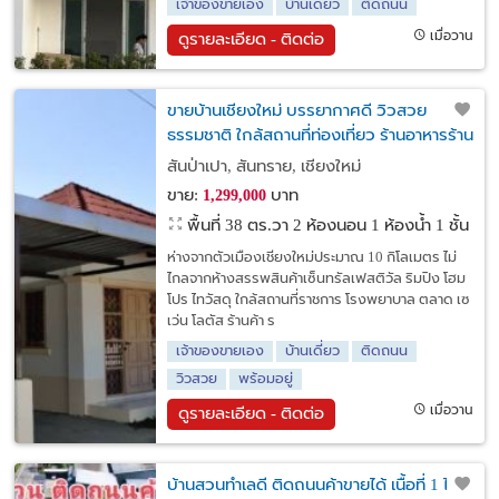
เจ้าของขายเอง
บ้านเดี่ยว
ติดถนน
เมื่อวาน
ดูรายละเอียด - ติดต่อ
ขายบ้านเชียงใหม่ บรรยากาศดี วิวสวย
ธรรมชาติ ใกล้สถานที่ท่องเที่ยว ร้านอาหารร้าน
กาแฟ
สันป่าเปา, สันทราย, เชียงใหม่
ขาย:
บาท
1,299,000
พื้นที่ 38 ตร.วา
2 ห้องนอน 1 ห้องน้ำ 1 ชั้น
ห่างจากตัวเมืองเชียงใหม่ประมาณ 10 กิโลเมตร ไม่
ไกลจากห้างสรรพสินค้าเซ็นทรัลเฟสติวัล ริมปิง โฮม
โปร ไทวัสดุ ใกล้สถานที่ราชการ โรงพยาบาล ตลาด เซ
เว่น โลตัส ร้านค้า ร
เจ้าของขายเอง
บ้านเดี่ยว
ติดถนน
วิวสวย
พร้อมอยู่
เมื่อวาน
ดูรายละเอียด - ติดต่อ
บ้านสวนทำเลดี ติดถนนค้าขายได้ เนื้อที่ 1 ไร่