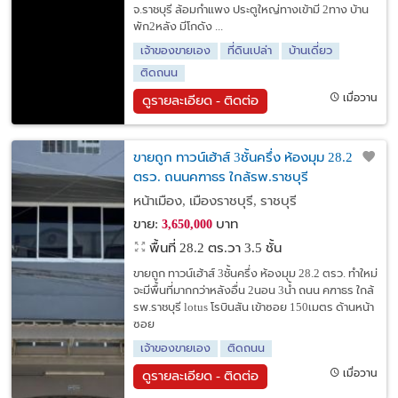
จ.ราชบุรี ล้อมกำแพง ประตูใหญ่ทางเข้ามี 2ทาง บ้าน
พัก2หลัง มีโกดัง ...
เจ้าของขายเอง
ที่ดินเปล่า
บ้านเดี่ยว
ติดถนน
เมื่อวาน
ดูรายละเอียด - ติดต่อ
ขายถูก ทาวน์เฮ้าส์ 3ชั้นครึ่ง ห้องมุม 28.2
ตรว. ถนนคฑาธร ใกล้รพ.ราชบุรี
หน้าเมือง, เมืองราชบุรี, ราชบุรี
ขาย:
บาท
3,650,000
พื้นที่ 28.2 ตร.วา
3.5 ชั้น
ขายถูก ทาวน์เฮ้าส์ 3ชั้นครึ่ง ห้องมุม 28.2 ตรว. ทำใหม่
จะมีพื้นที่มากกว่าหลังอื่น 2นอน 3น้ำ ถนน คฑาธร ใกล้
รพ.ราชบุรี lotus โรบินสัน เข้าซอย 150เมตร ด้านหน้า
ซอย
เจ้าของขายเอง
ติดถนน
เมื่อวาน
ดูรายละเอียด - ติดต่อ