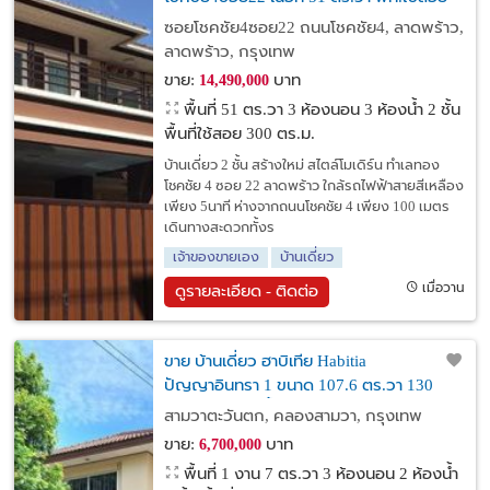
300 ตรม. บ้านหลังใหญ่ ใกล้รถไฟฟ้าสายสี
ซอยโชคชัย4ซอย22 ถนนโชคชัย4, ลาดพร้าว,
เหลือง
ลาดพร้าว, กรุงเทพ
ขาย:
บาท
14,490,000
พื้นที่ 51 ตร.วา
3 ห้องนอน 3 ห้องน้ำ 2 ชั้น
พื้นที่ใช้สอย 300 ตร.ม.
บ้านเดี่ยว 2 ชั้น สร้างใหม่ สไตล์โมเดิร์น ทำเลทอง
โชคชัย 4 ซอย 22 ลาดพร้าว ใกล้รถไฟฟ้าสายสีเหลือง
เพียง 5นาที ห่างจากถนนโชคชัย 4 เพียง 100 เมตร
เดินทางสะดวกทั้งร
เจ้าของขายเอง
บ้านเดี่ยว
เมื่อวาน
ดูรายละเอียด - ติดต่อ
ขาย บ้านเดี่ยว ฮาบิเทีย Habitia
ปัญญาอินทรา 1 ขนาด 107.6 ตร.วา 130
ตรม. 3 นอน 2 น้ำ บ้านเปล่าไม่เคยอยู่ สนาม
สามวาตะวันตก, คลองสามวา, กรุงเทพ
หญ้าใหญ่ 6,700,000 บาท
ขาย:
บาท
6,700,000
พื้นที่ 1 งาน 7 ตร.วา
3 ห้องนอน 2 ห้องน้ำ