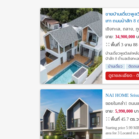
ขายบ้านเดี่ยวพูล
เทา ถนนป่าสัก 8 
เชิงทะเล, ถลาง, ภู
ขาย:
34,900,000
บ
พื้นที่ 3 งาน 8
บ้านเดี่ยวพูลวิลล่าหล
ป่าสัก 8 ตำบลเชิงทะเ
บ้านเดี่ยว
ติดถน
ดูรายละเอียด - ต
NAI HOME Srisun
ซอยในคลำ1 ถนนเทพ
ขาย:
5,990,000
บา
พื้นที่ 45.7 ตร.
Starting price 5.99 
area fee 3 Located in a