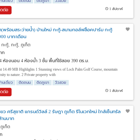
้านเดี่ยว
ติดถนน
ติดภูเขา
วิวสวย
1 สัปดาห์
ิดต่อ
พร้อมสระว่ายน้ำ) บ้านใหม่ กะทู้-สนามกอล์ฟล็อคปาร์ม กะทู้
0,000 บาท/เดือน
ะทู้, กะทู้, ภูเก็ต
าท
4 ห้องนอน 4 ห้องน้ำ 3 ชั้น พื้นที่ใช้สอย 390 ตร.ม.
nant 14.49 MB Highlights 1 Stunning views of Loch Palm Golf Course, mountain
ity to nature. 2 Private property with
้านเดี่ยว
ติดถนน
ติดภูเขา
วิวสวย
1 สัปดาห์
ิดต่อ
ยว ศรีสุชาติ แกรนด์วิลล์ 2 รัษฎา ภูเก็ต รีโนเวทใหม่ ใกล้เซ็นทรัล
 ล้านบาท
ภูเก็ต
ท