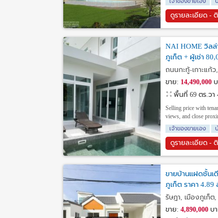
เจ้าของขายเอง
บ
ดูรายละเอียด - ต
NAI HOME วิลล่า(
ภูเก็ต + ผู้เช่า 8
ถนนกะทู้-เกาะแก้ว, ก
ขาย:
14,490,000
บ
พื้นที่ 69 ตร.วา
Selling price with te
views, and close proxim
เจ้าของขายเอง
บ
ดูรายละเอียด - ต
ขายบ้านแฝดชั้นเดี
ภูเก็ต ราคา 4.89
รัษฎา, เมืองภูเก็ต, 
ขาย:
4,890,000
บา