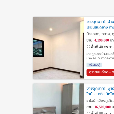
ขายถูกมาก!! บ้าน
โรบินสันถลาง ท่า
ป่าคลอก, ถลาง, ภู
ขาย:
4,190,000
บา
พื้นที่ 40 ตร.วา
ขายถูกมาก บ้านแฝดชั้
บางโรง เดินทางสะดวก
พร้อมอยู่
ดูรายละเอียด - ต
ขายถูกมาก!! พูลวิ
ไวย์ 2 นาที แม็คโ
ราไวย์, เมืองภูเก็ต,
ขาย:
16,500,000
บ
พื้นที่ 98 ตร.วา