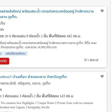
วิลล่าหลังใหญ่ พร้อมสระน้ำ ตกแต่งครบพร้อมอยู่ ใกล้หาดบาง
ถลาง ภูเก็ต.
เก็ต
าท
8 ตร.วา
6 ห้องนอน 8 ห้องน้ำ 2 ชั้น พื้นที่ใช้สอย 442 ตร.ม.
ังใหญ่ พร้อมสระน้ำ ตกแต่งครบพร้อมอยู่ ใกล้หาดบางเทา ถลาง ภูเก็ต. ที่ตั้ง ถนน
ล อำเภอถลาง ภูเก็ต. -ราคาขาย 34,900,000 บาท
น
เฟอร์นิเจอร์ครบ
1 สัปดาห์
ิดต่อ
thon3 บ้านเดี่ยว อำเภอถลาง จังหวัดภูเก็ต
กระษัตรี, ศรีสุนทร, ถลาง, ภูเก็ต
ท
วา
3 ห้องนอน 3 ห้องน้ำ 2 ชั้น พื้นที่ใช้สอย 143 ตร.ม.
MB No common fees Highlights 1 Unique Home 2 Private Zone with no common
 location near Laguna, Cherngtalay, but the