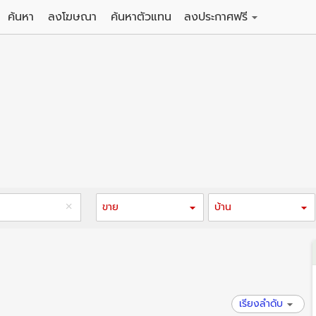
ค้นหา
ลงโฆษณา
ค้นหาตัวแทน
ลงประกาศฟรี
ดิน
ลงประกาศขายฟรี
าน
ลงประกาศให้เช่าฟรี
คอนโด
าวน์เฮาส์
 / โรงแรม
พาร์ทเม้นท์ / โรงแรม
์ / สำนักงาน
อาคารพาณิชย์ / สำนักงาน
ดัง
รงงาน / โกดัง
ขาย
บ้าน
เรียงลำดับ