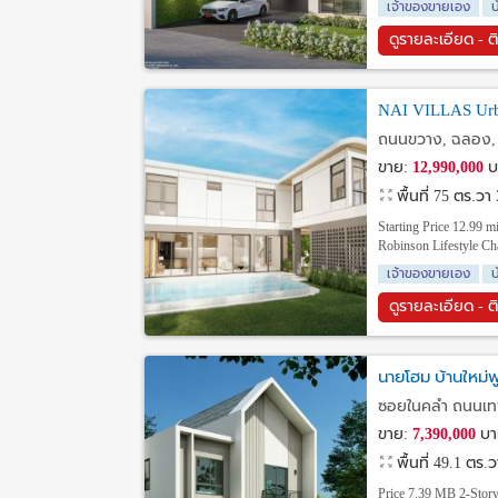
เจ้าของขายเอง
บ
ดูรายละเอียด - ต
NAI VILLAS Urban
ถนนขวาง, ฉลอง, เม
ขาย:
12,990,000
บ
พื้นที่ 75 ตร.วา
Starting Price 12.99 
Robinson Lifestyle Ch
เจ้าของขายเอง
บ
ดูรายละเอียด - ต
นายโฮม บ้านใหม่พู
ซอยในคลำ ถนนเทพก
ขาย:
7,390,000
บา
พื้นที่ 49.1 ตร.
Price 7.39 MB 2-Story