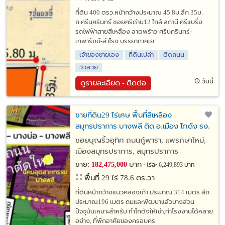
ที่ดิน 400 ตรว.หน้ากว้างประมาณ 45.8ม.ลึก 35ม.
ถ.ศรีนครินทร์ ซอยศรีด่าน12 ใกล้ สถานี ศรีแบริ่ง
รถไฟฟ้าสายสีเหลือง ลาดพร้าว-ศรีนครินทร์-
เทพารักษ์-สำโรง บรรยากาศเย
เจ้าของขายเอง
ที่ดินเปล่า
ติดถนน
วิวสวย
วันนี้
ดูรายละเอียด - ติดต่อ
ขายที่ดิน29 ไร่เศษ พื้นที่สีเหลือง
สมุทรปราการ บางพลี ติด อ.เมือง โกดัง รง.
หมู่บ้าน อนาคตดีโอกาสสูง ใกล้หรือติดถ.แพ
ซอยบุญริ้วอุทิศ ถนนกู้พารา, แพรกษาใหม่,
รกษาส่วนต่อขยายตามผังเมืองปัจจุบัน
เมืองสมุทรปราการ, สมุทรปราการ
ขาย:
บาท
182,475,000
ไร่ละ 6,249,893 บาท
พื้นที่ 29 ไร่ 78.6 ตร.วา
ที่ดินหน้ากว้างแนวคลองเก้า ประมาณ 314 เมตร ลึก
ประมาณ196 เมตร ถมและพัฒนาแล้วบางส่วน
ปัจจุบันเหมาะสำหรับ ทำโกดังให้เช่า,ทำโรงงานได้หลาย
อย่าง, ที่พักอาศัยของครอบคร