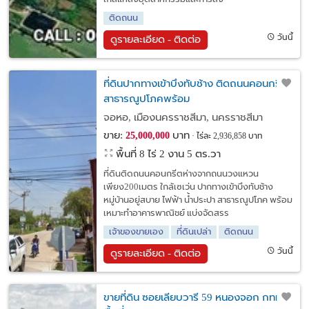
ติดถนน
วันนี้
ดูรายละเอียด - ติดต่อ
ที่ดินปากทางเข้าบึงทับช้าง ติดถนนคอนกรีต
สาธารณูปโภคพร้อม
จอหอ, เมืองนครราชสีมา, นครราชสีมา
ขาย:
บาท
25,000,000
ไร่ละ 2,936,858 บาท
พื้นที่ 8 ไร่ 2 งาน 5 ตร.วา
ที่ดินติดถนนคอนกรีตห่างจากถนนวงแหวน
เพียง200เมตร ใกล้เซเว่น ปากทางเข้าบึงทับช้าง
หมู่บ้านอยู่สบาย ไฟฟ้า น้ำประปา สาธารณูปโภค พร้อม
เหมาะทำอาคารพาณิชย์ แบ่งจัดสรร
เจ้าของขายเอง
ที่ดินเปล่า
ติดถนน
วันนี้
ดูรายละเอียด - ติดต่อ
ขายที่ดิน ซอยเลียบวารี 59 หนองจอก กทม.