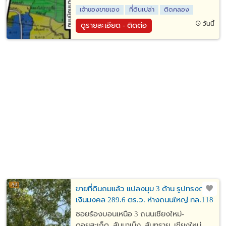
เจ้าของขายเอง
ที่ดินเปล่า
ติดคลอง
วันนี้
ดูรายละเอียด - ติดต่อ
ขายที่ดินถมแล้ว แปลงมุม 3 ด้าน รูปทรงถุง
เงินมงคล 289.6 ตร.ว. ห่างถนนใหญ่ ทล.118
เพียง 100 เมตร สันนาเม็ง สันทราย เชียงใหม่
ซอยร้องบอนเหนือ 3 ถนนเชียงใหม่-
ดอยสะเก็ด, สันนาเม็ง, สันทราย, เชียงใหม่