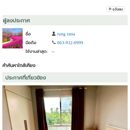
มหาวิทยาลัยมหิดล ศาลายา 7 นาที
เซ็นทรัล ศาลายา 8 นาที
แจ้งลบ
โลตัส ศาลายา 10 นาที
ผู้ลงประกาศ
#ขายคอนโด #คอนโดพร้มอยู่ #ปล่อยเช่าคอนโด #ลงทุนคอนโด #คอน
โดใกล้มหาลัย #ไอคอนโดศาลายา #หาของกินง่าย #สะดวกสบาย #ลงทุน
ชื่อ
rung ratsa
พร้อมรับรายได้ทันที #คอนโดทำเลดี #ศาลายา #มหิดลศาลายา #รุ่งรีวิว
มือถือ
063-932-0999
ที่ดิน #รุ่ง2568 #ที่ดินดีดีชีวิตดี๊ดี
ใช้งานล่าสุด:
--
คำค้นหาใกล้เคียง
ประกาศที่เกี่ยวข้อง