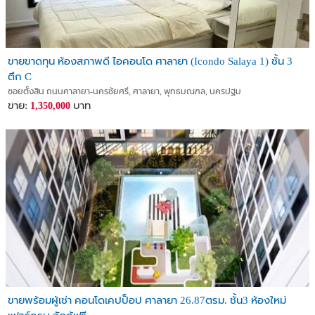
ขายขาดทุน ห้องสภาพดี ไอคอนโด ศาลายา (Icondo Salaya 1) ชั้น 3
ตึก C
ซอยตั้งสิน ถนนศาลายา-นครชัยศรี, ศาลายา, พุทธมณฑล, นครปฐม
ขาย:
บาท
1,350,000
ขายพร้อมผู้เช่า คอนโดเคปป็อป ศาลายา 26.87ตรม. ชั้น3 ห้องใหม่