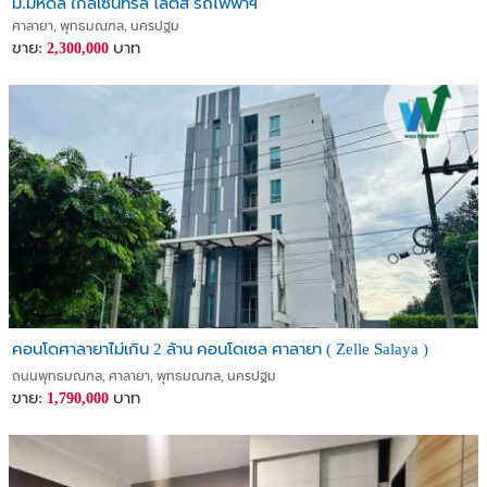
ม.มหิดล ใกล้เซ็นทรัล โลตัส รถไฟฟ้าฯ
ศาลายา, พุทธมณฑล, นครปฐม
ขาย:
บาท
2,300,000
คอนโดศาลายาไม่เกิน 2 ล้าน คอนโดเซล ศาลายา ( Zelle Salaya )
ถนนพุทธมณฑล, ศาลายา, พุทธมณฑล, นครปฐม
ขาย:
บาท
1,790,000