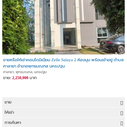
ขายหรือให้เช่าคอนโดมิเนียม Zelle Salaya 2 ห้องมุม พร้อมเข้าอยู่ ตำบล
ศาลายา อำเภอพุทธมณฑล นครปฐม
ศาลายา, พุทธมณฑล, นครปฐม
ขาย:
บาท
2,250,000
ขาย
ขายที่ดิน
ให้เช่า
ขายบ้าน
ให้เช่าที่ดิน
การค้นหา