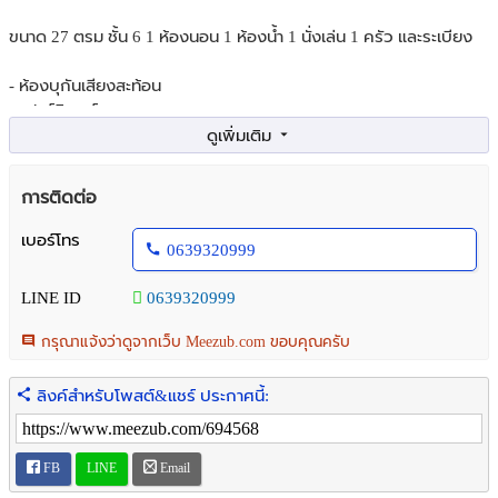
ขนาด 27 ตรม ชั้น 6 1 ห้องนอน 1 ห้องน้ำ 1 นั่งเล่น 1 ครัว และระเบียง
- ห้องบุกันเสียงสะท้อน
- เฟอร์นิเจอร์
เตียง โซฟา โต๊ะกินข้าว เคาน์เตอร์ครัว ตู้เย็น
ปล่อยเพียง 1.6 ล้านบาท เจ้าของออกค่าใช้จ่ายโอนให้
การติดต่อ
ท่านใดสนใจสอบถามเพิ่มเติมได้
เบอร์โทร
0639320999
รุ่ง 0639320999
LINE ID
0639320999
ที่ตั้ง ไอ คอนโด ศาลายา ตึกA ชั้น6 ซอยตั้งสิน ถ.ศาลายา พุทธมณฑล
นครปฐม
กรุณาแจ้งว่าดูจากเว็บ Meezub.com ขอบคุณครับ
สถานที่ใกล้เคียง
ถนนบรมราชชนนี 2 นาที
ลิงค์สำหรับโพสต์&แชร์ ประกาศนี้:
สถาบันวิชาการทหารเรือชั้นสูง 2 นาที
วิทยาลัยนาฎศิลป 6 นาที
วิทยาลัยวิทยาศาสตร์และเทคโนโลยีการกีฬา 6 นาที
FB
LINE
Email
มหาวิทยาลัยราชมงคลรัตนโกสินทร์ 6 นาที