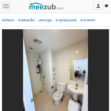
หน้าแรก
ขายคอนโด
นครปฐม
อ.พุทธมณฑล
ต.ศาลายา