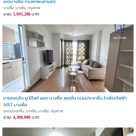
เขตบางซื่อ กรุงเทพมหานคร
Lift lobby
บางซื่อ, บางซื่อ, กรุงเทพ
รักษาความปลอดภัย 24 ชม.
ขาย:
บาท
5,695,200
สปา สระว่ายน้ำ
☎️ติดต่อ 086-8887309
❌งดมิจฉาชีพ❌ งดนายหน้า ❌
#ยูดีไลท์3ประชาชื่น #คอนโดบางซื่อ #รถไฟฟ้าสายสีม่วง #ซื้อคอนโด
#ขายคอนโด
#คอนโดมือสอง #คอนโดราคาถูก #คอนโดพร้อมอยู่ #คอนโดยูดีไลท์
#UDeligth3
ขายคอนโด ยู ดีไลท์ แอท บางซื่อ สเตชั่น ถนนประชาชื่น ใกล้รถไฟฟ้า
MRT บางซื่อ
ถนนประชาชื่น, บางซื่อ, บางซื่อ, กรุงเทพ
ขาย:
บาท
4,300,000