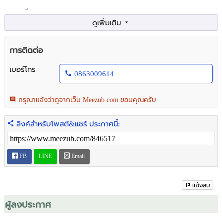
รายละเอียด
👉ใกล้ รพ.เกษมราฎร์ประชาชื่น ตลาดพงษ์เพชร ตลาดบองมาเช่
สวนจตุจักร
ขายคอนโดมิเนียม/ยู ดีไลท์ 3 ประชาชื่น – บางซื่อ(U Delight 3
การติดต่อ
Prachachuen - Bang Sue)
👉ใกล้ MRT สายสีม่วง สถานีบางซ่อน แยกประชาชื่น ถนนประชาชื่น
เบอร์โทร
0863009614
แขวงบางซ่อน เขตบางซื่อ
👉สูง 23 ชั้น มี 1ห้องนอน 1 ห้องน้ำ 1 ห้องครัว 1 ห้องรับแขก อยู่ชั้น
11
กรุณาแจ้งว่าดูจากเว็บ Meezub.com ขอบคุณครับ
👉มีที่จอดรถ 1 คัน แอร์ 2 ตัว
ลิงค์สำหรับโพสต์&แชร์ ประกาศนี้:
การตกแต่ง
1. คอนโดวิวเมือง หันหน้าทิศใต้ วิวสวน ลมดี
2. ห้องครัวกั้นกระจก พร้อมเครื่องใช้ไฟฟ้า เครื่องดูดควัน
FB
LINE
Email
3. ระเบียงตากผ้าได้
4. ห้องนอนมีตู้เสื้อผ้า เตียง ที่นอน ม่าน
5. ห้องน้ำแยกส่วนเปียก-แห้ง ติดตั้งเครื่องน้ำอุ่นแล้ว
แจ้งลบ
6. พื้นปูลามิเนต สภาพห้องสวย
ผู้ลงประกาศ
7. ระบบลิฟท์ล็อคชั้น ด้วยระบบคีย์การ์ด
8. ส่วนกลางครบ เช่น ห้องสมุด , ฟิตเนส, ห้องซาวน่า,ห้อง