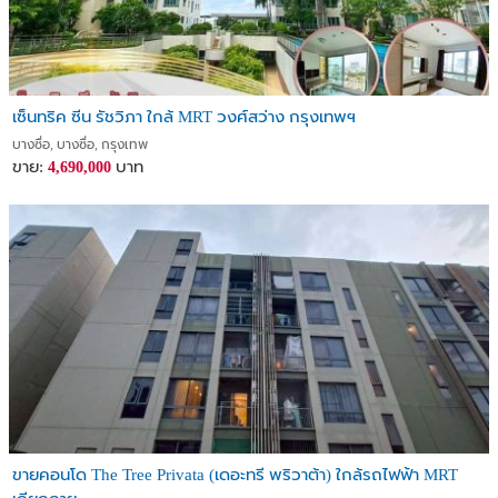
เซ็นทริค ซีน รัชวิภา ใกล้ MRT วงศ์สว่าง กรุงเทพฯ
บางซื่อ, บางซื่อ, กรุงเทพ
ขาย:
บาท
4,690,000
ขายคอนโด The Tree Privata (เดอะทรี พริวาต้า) ใกล้รถไฟฟ้า MRT