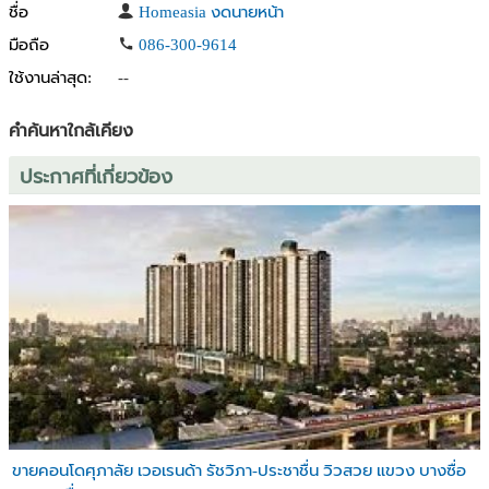
ชื่อ
Homeasia งดนายหน้า
ล็อคเกอร์,ห้องอาบน้ำ,สระว่ายน้ำ,สวนสาธารณะ,ร้านสะดวกซื้อ , ตู้หยอด
เหรียญ ระบบรักษาความปลอดภัยพร้อมนิติฯ ดูแลดีมาก
มือถือ
086-300-9614
ทำเลดี ใกล้สถานที่สำคัญ
ใช้งานล่าสุด:
--
• เกษมราฎร์ประชาชื่น
• ตลาดพงษ์เพชร
คำค้นหาใกล้เคียง
• สวนจตุจักร
• สวนวชิรเบญจทัศ (สวนรถไฟ)
ประกาศที่เกี่ยวข้อง
การเดินทางสะดวก
• รถไฟฟ้า mrt สายสีม่วง สถานีบางซ่อน
• แยกประชาชื่น
• ถนนรัชดา
• ถนนบางซื่อ
• ถนนประชาชื่น
• ทางด่วนบูรพาวิถี
สิ่งอำนวยความสะดวก
ลานจอดรถ
ที่จอดรถ
กล้องวงจรปิด
ฟิตเนส
ขายคอนโดศุภาลัย เวอเรนด้า รัชวิภา-ประชาชื่น วิวสวย แขวง บางซื่อ
ห้องยิมนาสติก