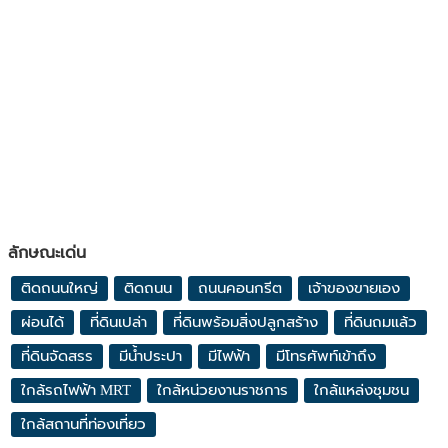
ลักษณะเด่น
ติดถนนใหญ่
ติดถนน
ถนนคอนกรีต
เจ้าของขายเอง
ผ่อนได้
ที่ดินเปล่า
ที่ดินพร้อมสิ่งปลูกสร้าง
ที่ดินถมแล้ว
ที่ดินจัดสรร
มีน้ำประปา
มีไฟฟ้า
มีโทรศัพท์เข้าถึง
ใกล้รถไฟฟ้า MRT
ใกล้หน่วยงานราชการ
ใกล้แหล่งชุมชน
ใกล้สถานที่ท่องเที่ยว