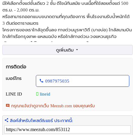
มีให้เลือกตั้งแต่ชั้นเดียว 2 ชั้น ดีไซน์ทันสมัย บนเนื้อที่ใช้สอยตั้งแต่ 500
ตร.ม. - 2,000 ตร.ม.
หรือสามารถออกแบบขนาดตามที่คุณต้องการ พื้นโรงงานรับน้ำหนักได้
3 ตันต่อตารางเมตร
โครงการของเราใกล้จุดขึ้นลง ทางด่วนบูรพาวิถี (บางบ่อ) ใกล้สนามบิน
ใกล้ท่าเรือกรุงเทพ-แหลมฉบัง หรือใกล้ทางด่วน-วงแหวนธุรกิจ
เดินทางสะดวก ไม่ไกลจากย่านชุมชนและถนนหลัก
เราพร้อมให้คำปรึกษาเรื่องเอกสาร และใบอนุญาตต่าง ๆ ดูแลตั้งแต่ต้น
จนจบ ให้คุณพร้อมเดินหน้าธุรกิจได้ทันที
การติดต่อ
เบอร์โทร
0987975035
LINE ID
lineid
กรุณาแจ้งว่าดูจากเว็บ Meezub.com ขอบคุณครับ
ลิงค์สำหรับโพสต์&แชร์ ประกาศนี้: