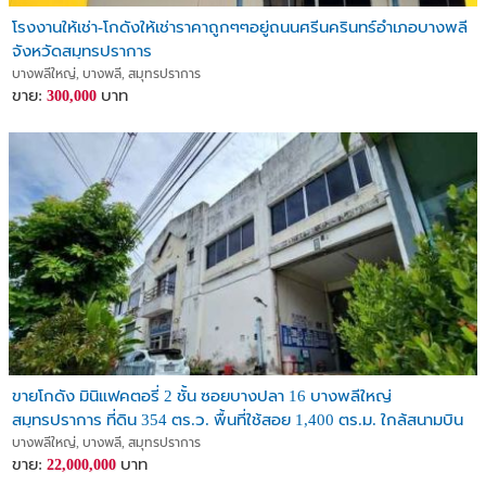
โรงงานให้เช่า-โกดังให้เช่าราคาถูกๆๆอยู่ถนนศรีนครินทร์อำเภอบางพลี
จังหวัดสมุทรปราการ
บางพลีใหญ่, บางพลี, สมุทรปราการ
ขาย:
บาท
300,000
ขายโกดัง มินิแฟคตอรี่ 2 ชั้น ซอยบางปลา 16 บางพลีใหญ่
สมุทรปราการ ที่ดิน 354 ตร.ว. พื้นที่ใช้สอย 1,400 ตร.ม. ใกล้สนามบิน
สุวรรณภูมิ
บางพลีใหญ่, บางพลี, สมุทรปราการ
ขาย:
บาท
22,000,000