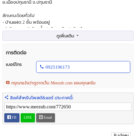
อ.เมืองปทุมธานี จ.ปทุมธานี
ลักษณะโดยทั่วไป
- บ้านแฝด 2 ชั้น พร้อมอยู่
- 3 ห้องนอน, 2 ห้องน้ำ, 1 ห้องครัว, 1 ห้องโถง
- เนื้อที่ 45.6 ตรว. พื้นที่ใช้สอย 135 ตรม.
- ที่ตั้ง 432/39 มบ.พฤกษาดีไลท์เดอะลอฟ์ท รังสิต หมู่ที่ 4 ต.หลักหก
อ.เมืองปทุมธานี จ.ปทุมธานี
การติดต่อ
- บรรยากาศร่มรื่น เงียบสงบ มีที่จอดรถหน้าบ้าน และ ข้างบ้าน พร้อมเข้า
อยู่
เบอร์โทร
0925196173
- พื้นที่ทุกตารางนิ้วสามารถนำมาใช้ประโยชน์ได้สูงสุด
- ตั้งในแหล่งชุมชน เดินทางเข้า ออก ได้หลายเส้นทาง
- ใกล้แหล่งอำนวยความสะดวก อาทิ ห้างสรรพสินค้า โรงเรียน โรง
กรุณาแจ้งว่าดูจากเว็บ Meezub.com ขอบคุณครับ
พยาบาล ฯลฯ
- เหมาะสำหรับนักลงทุน ซื้อไว้เก็งกำไร, ปล่อยเช่า หรืออยู่อาศัยเอง
ลิงค์สำหรับโพสต์&แชร์ ประกาศนี้:
สถานที่/บริเวณใกล้เคียง
- มหาวิทยาลัยรังสิต 6.6 กม.
FB
LINE
Email
- แม็คโคร รังสิต 7.3 กม.
- ฟิวเจอร์พาร์ครังสิต แอน สเปลล์ 7.3 กม.
- ตลาดสี่มุมเมือง 7.4 กม.
แจ้งลบ