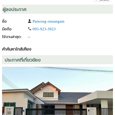
- วัดนาวง 7.9 กม.
ผู้ลงประกาศ
- เซียร์ รังสิต 11.1 กม.
- โรงพยาบาลแพทย์รังสิต 11.2 กม.
ชื่อ
Paiwong onnangam
ราคาขาย : 4,000,000 บาท
มือถือ
095-923-3923
ใช้งานล่าสุด:
--
พิกัดที่ดิน
https://maps.app.goo.gl/BXtT4BR3EXsjZCTE9
คำค้นหาใกล้เคียง
ท่านใดสนใจเป็นเจ้าของ โทร. 094-1799986, 064-9048240
ประกาศที่เกี่ยวข้อง
Facebook : Paiwong Onnangam
ID Line : pwsc9 สามารถดูทรัพย์สินอื่นๆ
เพิ่มเติมได้ที่ เพจ FB : GW estate