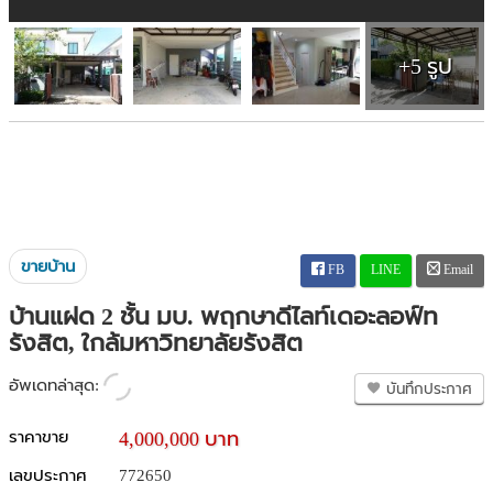
+5 รูป
ขายบ้าน
FB
LINE
Email
บ้านแฝด 2 ชั้น มบ. พฤกษาดีไลท์เดอะลอฟ์ท
รังสิต, ใกล้มหาวิทยาลัยรังสิต
อัพเดทล่าสุด:
บันทึกประกาศ
ราคาขาย
4,000,000 บาท
เลขประกาศ
772650