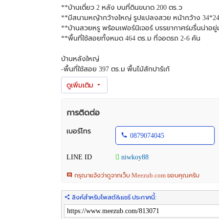
**บ้านเดี่ยว 2 หลัง บนที่ดินขนาด 200 ตร.ว
**มีสนามหญ้ากว้างใหญ่ รูปแปลงสวย หน้ากว้าง 34*24
**บ้านสวยหรู พร้อมเฟอร์นิเจอร์ บรรยากาศร่มรื่นน่าอยู
**พื้นที่ใช้สอยทั้งหมด 464 ตร.ม ที่จอดรถ 2-6 คัน
บ้านหลังใหญ่
-พื้นที่ใช้สอย 397 ตร.ม พื้นไม้สักปาร์เก้
-3 ห้องนอน 3 ห้องน้ำ 2 ห้องนั่งเล่น
-1 ห้องทำงาน 1 ห้องรับประทานอาหาร
-1 ครัวฝรั่ง 1 ครัวไทย 1 ห้องแม่บ้าน + ห้องน้ำ
การติดต่อ
บ้านหลังเล็ก
-พื้นที่ใช้สอย 67 ตร.ม
เบอร์โทร
0879074045
-1 ห้องนอน 1 ห้องน้ำ 1 ห้องนั่งเล่น
-ชั้น ลอย 1 ห้อง
LINE ID
niwkoy88
》อยู่หมู่บ้านเอื้อสุข บรรยากาศอบอุ่น ร่มรื่น เป็นส่วนตัว
กรุณาแจ้งว่าดูจากเว็บ Meezub.com ขอบคุณครับ
》อยู่พัฒนาการ 56 ฝั่งตรงข้ามเป็นโรงพยาบาลวิภาราม
》ใกล้ Max Value พัฒนาการ Lotus โลตัสพัฒนาการ ซีค
ลิงค์สำหรับโพสต์&แชร์ ประกาศนี้:
》ใกล้ รถไฟฟ้าสายสีเหลือง สถานีหัวหมาก 850 เมตร
》ใกล้ มอเตอร์เวย์ 7 ไปสนามบินสุวรรณภูมิ 18 นาทีเท่านั