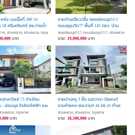
หลัง บนเนื้อที่ 200 วา
ขายบ้านเดี่ยว2ชั้น ซอยอ่อนนุช51/1
58 ศรีนครินทร์ สระว่ายน้ำ
ถนนสุขุมวิท77 พื้นที่ 145 ตรว. บ้าน
ished
ใหม่ ใช้วัสดุเกรดA ปรับราคาขายใหม่
าร, สวนหลวง, สวนหลวง, กรุงเทพ
ซอยอ่อนนุช51/1 ถนนอ่อนนุช51/1, สวนหลวง, สวนห
00,000
บาท
ลงมาเหลือเพียงแค่19ล้านเท่านั้น
ขาย:
19,000,000
บาท
ฤกษาวิลล์ 73 บ้านโซน
ขายบ้านหรู 3 ชั้น เนอวานา บียอนด์
- อ่อนนุช ใกล้รถไฟฟ้า และ
รามคำแหง-พระราม9 44 ตร.วา ทำเล
ink
ศักยภาพ ใกล้ทางด่วน สนามบิน
สวนหลวง, กรุงเทพ
สวนหลวง, สวนหลวง, กรุงเทพ
0,000
บาท
ขาย:
18,500,000
บาท