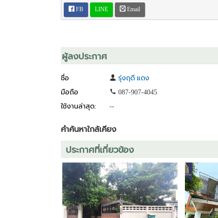
》ทำเลดี เดินทางสะดวก ใกล้มอเตอร์เวย์ ทางด่วน รถไฟ
FB
LINE
Email
**ขายเพียง 36 ล้านบาท เท่านั้น
สนใจนัดชมบ้านได้เลยค่ะ
ผู้ลงประกาศ
Tel: 087-907-4045
Line: niwkoy88
https://line.me/ti/p/Zd_X_W5r05
ชื่อ
รุ่งฤดี แดง
มือถือ
087-907-4045
ใช้งานล่าสุด:
--
คำค้นหาใกล้เคียง
ประกาศที่เกี่ยวข้อง