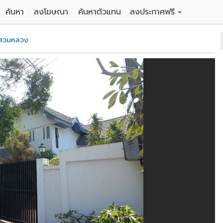
ค้นหา
ลงโฆษณา
ค้นหาตัวแทน
ลงประกาศฟรี
ดิน
ลงประกาศขายฟรี
สวนหลวง
าน
ลงประกาศให้เช่าฟรี
คอนโด
าวน์เฮาส์
 / โรงแรม
พาร์ทเม้นท์ / โรงแรม
์ / สำนักงาน
อาคารพาณิชย์ / สำนักงาน
ดัง
รงงาน / โกดัง