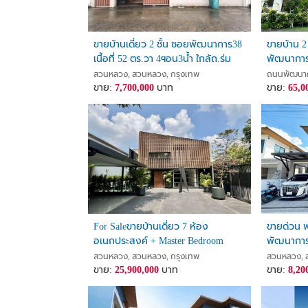
ขายบ้านเดี่ยว 2 ชั้น ซอยพัฒนาการ38
ขายบ้าน 2 
เนื้อที่ 52 ตร.วา 4ฯอน3น้ำ ใกล้ถ.ร่ม
พัฒนาการ 
เกล้า ถ.ลาดกระบัง ถ.เฉลิมพระเกียรติ์
Fully furn
สวนหลวง, สวนหลวง, กรุงเทพ
ถนนพัฒนาก
รัชกาลที่เก้า
ขาย:
7,700,000
บาท
ขาย:
65,0
For Saleขายบ้านเดี่ยว 7 ห้อง
ขายด่วน พ
อเนกประสงค์ + Master Bedroom
พัฒนาการ 
Modern Loft Pool Villa ใจกลาง
Airport L
สวนหลวง, สวนหลวง, กรุงเทพ
สวนหลวง, 
สุขุมวิท 77
ขาย:
25,900,000
บาท
ขาย:
8,20