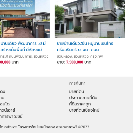
า บ้านเดี่ยว พัฒนาการ 50 มี
ขายบ้านเดี่ยว2ชั้น หมู่บ้านเซนโทร
สร้างเต็มพื้นที่ มีห้องแม่
ศรีนครินทร์-บางนา ถนน
ียค่าส่วนกลาง รีโนเวทใหม่
เฉลิมพระเกียรติ ร.๙สวนหลวง
าร50 ถนนพัฒนาการ, สวนหลวง, สวนหลวง, กรุงเทพ
สวนหลวง, สวนหลวง, กรุงเทพ
 3ห้องนอน 4ห้องน้ำ
00,000
บาท
ขาย:
7,900,000
บาท
การค้นหา
่ดิน
ขายที่ดิน
้าน
ประกาศขายที่ดิน
าคอนโด
ที่ดินราคาถูก
ทาวน์เฮาส์
ขายที่ดินเชียงใหม่
าอาคารพาณิชย์
คอนโด อสังหาฯ โครงการใหม่และมือสอง ลงประกาศฟรี
©2023