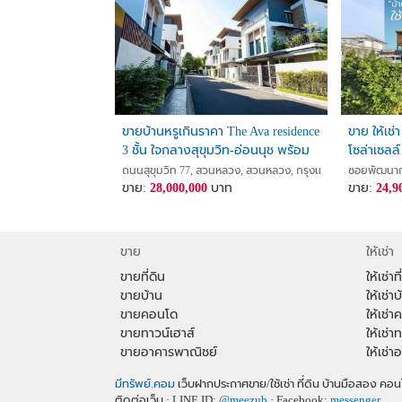
ขายบ้านหรูเกินราคา The Ava residence
ขาย ให้เช่
3 ชั้น ใจกลางสุขุมวิท-อ่อนนุช พร้อม
โซล่าเซลล์ 
เฟอร์นิเจอร์
บ้าน ไม่เส
ถนนสุขุมวิท 77, สวนหลวง, สวนหลวง, กรุงเทพ
ซอยพัฒนาก
ขาย:
28,000,000
บาท
100 ตร.ว.
ขาย:
24,9
ขาย
ให้เช่า
ขายที่ดิน
ให้เช่าที
ขายบ้าน
ให้เช่าบ
ขายคอนโด
ให้เช่
ขายทาวน์เฮาส์
ให้เช่า
ขายอาคารพาณิชย์
ให้เช่
มีทรัพย์.คอม
เว็บฝากประกาศขาย/ใช้เช่า ที่ดิน บ้านมือสอง 
ติดต่อเว็บ · LINE ID:
@meezub
· Facebook:
messenger