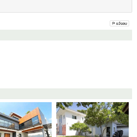
ฟ้า 2 สาย
แจ้งลบ