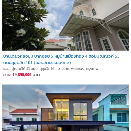
บ้านเดี่ยวหลังมุม ปากซอย 5 หมู่บ้านเมืองทอง 4 ซอยปุณณวิถี 53
ถนนสุขุมวิท 101 (ซอยวัดธรรมมงคล)
ซอย- ปุณณวิถี 53 ถนน- สุขุมวิท101, บางจาก, พระโขนง, กรุงเทพ
ขาย:
บาท
19,890,000