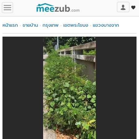
หน้าแรก
ขายบ้าน
กรุงเทพ
เขตพระโขนง
แขวงบางจาก