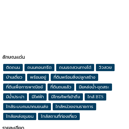
ลักษณะเด่น
ติดถนน
ถนนคอนกรีต
ถนนรถสวนทางได้
วิวสวย
บ้านเดี่ยว
พร้อมอยู่
ที่ดินพร้อมสิ่งปลูกสร้าง
ที่ดินเพื่อการพาณิชย์
ที่ดินถมแล้ว
มีแหล่งน้ำ-ขุดสระ
มีน้ำประปา
มีไฟฟ้า
มีโทรศัพท์เข้าถึง
ใกล้ BTS
ใกล้ระบบคมนาคมขนส่ง
ใกล้หน่วยงานราชการ
ใกล้แหล่งชุมชน
ใกล้สถานที่ท่องเที่ยว
รายละเอียด