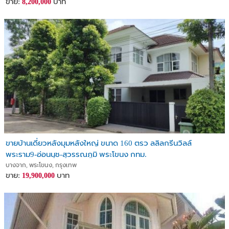
ขาย:
บาท
8,200,000
ขายบ้านเดี่ยวหลังมุมหลังใหญ่ ขนาด 160 ตรว ลลิลกรีนวิลล์
พระราม9-อ่อนนุช-สุวรรณภูมิ พระโขนง กทม.
บางจาก, พระโขนง, กรุงเทพ
ขาย:
บาท
19,900,000