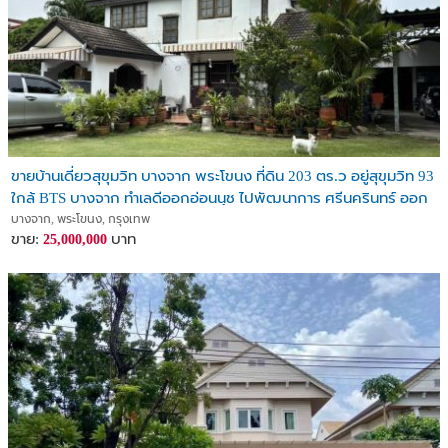
ขายบ้านเดี่ยวสุขุมวิท บางจาก พระโขนง ที่ดิน 203 ตร.ว อยู่สุขุมวิท 93
ใกล้ BTS บางจาก ทำเลดีออกอ่อนนุช ไปพัฒนาการ ศรีนครินทร์ ออก
ปุณณวิถี อุดมสุข บางนา
บางจาก, พระโขนง, กรุงเทพ
ขาย:
บาท
25,000,000