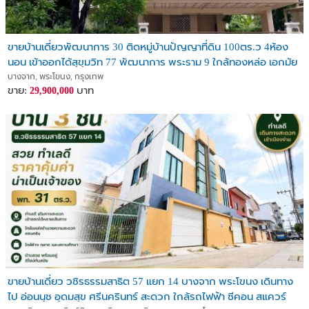
ขายบ้านเดี่ยวพัฒนาการ 30 ติดหมู่บ้านปัญญาที่ดิน 100ตร.ว 4ห้อง
นอน เข้าออกได้สุขุมวิท 77 พัฒนาการ พระราม 9 ใกล้ทองหล่อ เอกมัย
สนามบินสุวรรณภูมิ บ้านสวย
บางจาก, พระโขนง, กรุงเทพ
ขาย:
บาท
29,900,000
ขายบ้านเดี่ยว วชิรธรรมสาธิต 57 แยก 14 บางจาก พระโขนง เดินทาง
ไป อ่อนนุช อุดมสุข ศรีนครินทร์ สะดวก ใกล้รถไฟฟ้า ซีคอน สแควร์