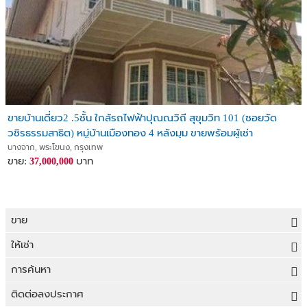
ขายบ้านเดี่ยว2 .5ชั้น ใกล้รถไฟฟ้าปุณณวิถี สุขุมวิท 101 (ซอยวัด
วชิรธรรมสาธิต) หมู่บ้านเมืองทอง 4 หลังมุม ขายพร้อมผู้เช่า
บางจาก, พระโขนง, กรุงเทพ
ขาย:
บาท
37,000,000
ขาย
ขายที่ดิน
ให้เช่า
ขายบ้าน
ให้เช่าที่ดิน
การค้นหา
ขายคอนโด
ให้เช่าบ้าน
ขายที่ดิน
ติดต่อลงประกาศ