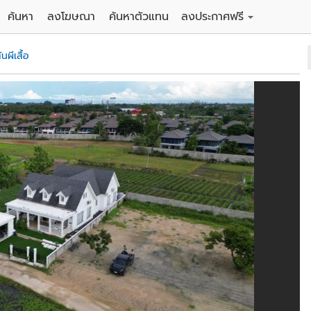
ค้นหา
ลงโฆษณา
ค้นหาตัวแทน
ลงประกาศฟรี
ดิน
ลงประกาศขายฟรี
ันผีเสื้อ
าน
ลงประกาศให้เช่าฟรี
คอนโด
าวน์เฮาส์
 / โรงแรม
พาร์ทเม้นท์ / โรงแรม
์ / สำนักงาน
อาคารพาณิชย์ / สำนักงาน
ดัง
รงงาน / โกดัง