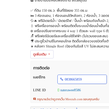
🕹️ ขายบ้านประหยัดพลังงาน สไตล์ยุโรป
✅ ที่ดิน 150 ตร.ว. พื้นที่ใช้สอย 355 ตร.ม.
🛌 3 ห้องนอน, 1 ห้องนอนใต้หลังคา, 2 ห้องน้ำ, 3 จอดรถ,
💦🔥 ฟรีมิเตอร์น้ำ / มิเตอร์ไฟ / ปั๊มน้ำ พร้อมถังเก็บน้า 
💧 ฟรีเครื่องกรองน้ำ พร้อมติดตั้งระบบน้ำร้อนน้ำเย็นทั้
❄️ เครื่องปรับอากาศระบบ 4 way 1 ตัวและ wall type 6 ตั
🪑 ฟรีเฟอร์นิเจอร์และเครื่องใช้ไฟฟ้า (ไม่รวมของสะสม)
🎥 ประตูรั้วบ้านรีโมทคอนโทล ติดตั้งกล้องวงจรปิดทั้ง
☀️ หลังคา Shingle Roof (ป้องกันรังสี UV ไม่สะสมควา
ราคา 9,000,000 บาท
🕹️ พิกัดบ้านป่าข่อยเหนือ ต.สันผีเสื้อ อ.เมืองเชียงใหม่ จ
การติดต่อ
เบอร์โทร
0838665859
LINE ID
naterawee8586
กรุณาแจ้งว่าดูจากเว็บ Meezub.com ขอบคุณครับ