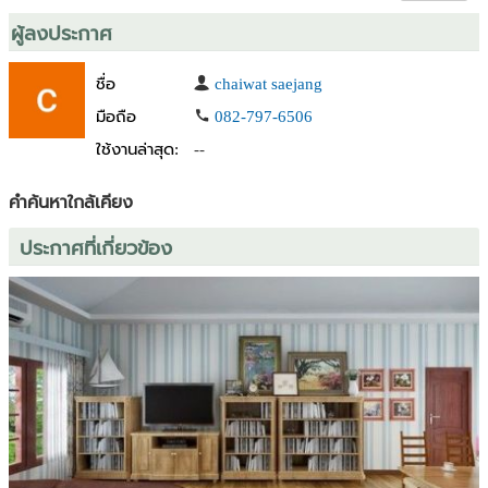
Google map:
https://maps.app.goo.gl/RXjC3rppEMDM8Jvm8
ผู้ลงประกาศ
phone: 082-797-6506
🏘️House for sale
ชื่อ
chaiwat saejang
🏘️房子出售
มือถือ
082-797-6506
3 bedrooms house with beautiful mountain view in front of Mooban
ใช้งานล่าสุด:
--
garden area (3rd outer ring)
Nearby Tonkla and Nis international school, and Famo and J space
คำค้นหาใกล้เคียง
community mall
Price 3,690,000 million baht (Previou price 4,290,000)
ประกาศที่เกี่ยวข้อง
Land size 52.5 Sq.wah.
Living area 200 Sq.meters
3 Bedrooms 3 Bathrooms
1 Kitchen 1 Livingroom
2 Parking spaces
🚗 Nearby 🚗
🏫 Tonkla school
🏫 Nis school
🏫 Payap university
🏌️ M Sport driving range