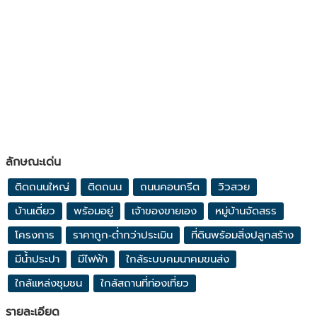
ลักษณะเด่น
ติดถนนใหญ่
ติดถนน
ถนนคอนกรีต
วิวสวย
บ้านเดี่ยว
พร้อมอยู่
เจ้าของขายเอง
หมู่บ้านจัดสรร
โครงการ
ราคาถูก-ต่ำกว่าประเมิน
ที่ดินพร้อมสิ่งปลูกสร้าง
มีน้ำประปา
มีไฟฟ้า
ใกล้ระบบคมนาคมขนส่ง
ใกล้แหล่งชุมชน
ใกล้สถานที่ท่องเที่ยว
รายละเอียด