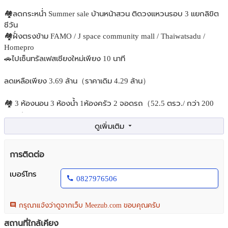
🏘️ลดกระหน่ำ Summer sale บ้านหน้าสวน ติดวงแหวนรอบ 3 แยกลิขิต
ชีวัน
🏘️ฝั่งตรงข้าม FAMO / J space community mall / Thaiwatsadu /
Homepro
🚗ไปเซ็นทรัลเฟสเชียงใหม่เพียง 10 นาที
ลดเหลือเพียง 3.69 ล้าน（ราคาเดิม 4.29 ล้าน）
🏘️ 3 ห้องนอน 3 ห้องน้ำ 1ห้องครัว 2 จอดรถ（52.5 ตรว./ กว่า 200
ตรม. )
🏘️บ้านคุณภาพ สภาพแวดล้อมดี
🏘️ทำเลศักยภาพ เดินทางสะดวก
🏘️ราคาคุ้มค่า ปล่อยเช่าง่าย
การติดต่อ
🏘️ทิศบ้าน ทิศใต้ ลมดีตลอดทั้งวัน
เบอร์โทร
0827976506
🚗 สถานที่ใกล้เคียง 🚗
🏫 โรงเรียนนานาชาติต้นกล้า
🏫 โรงเรียนนานาชาติ Nis
กรุณาแจ้งว่าดูจากเว็บ Meezub.com ขอบคุณครับ
🏫 โรงเรียนมงฟอร์ต
สถานที่ใกล้เคียง
🏫 มหาลัยพายับ