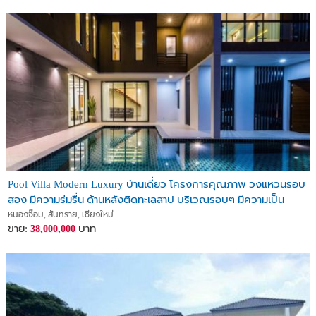
Pool Villa Modern Luxury บ้านเดี่ยว โครงการคุณภาพ วงแหวนรอบ
สอง มีความร่มรื่น ด้านหลังติดทะเลสาป บริเวณรอบๆ มีความเป็น
ธรรมชาติ เดินทางสะดวก มี รปภ.ตลอด
หนองจ๊อม, สันทราย, เชียงใหม่
ขาย:
บาท
38,000,000