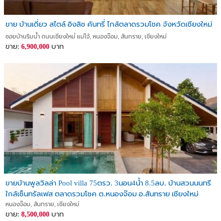
🛍️ FAMO community mall
🛍️ J space community mall
🛍️ Thaiwatsadu / Homepro
ขาย บ้านเดี่ยว สไตล์ อิงลิช คันทรี่ ไกล้ตลาดรวมโชค จังหวัดเชียงใหม่
🛍️ Pu Doi market
ซอยบ้านริมน้ำ ถนนเชียงใหม่่ แม่โจ้, หนองจ๊อม, สันทราย, เชียงใหม่
🛍️ MEECHOK and Ruamchok market
ขาย:
บาท
6,900,000
🛍️ Samyaek market
🛍️ Central festival department store
🏥 Bangkok hospital
🛍️ Makro superstore
🏌️ Maejo Golf Club
捡漏清迈三环小区 3 卧独栋别墅 /朝向小区公园与山景
小区位于 FAMO / J space 广场 对面
Tonkla and Nis 国际学校附近
首选学区房 投资回报率好
出售价钱 3,690,000 泰铢 (原价 4,290,000泰铢)
ขายบ้านพูลวิลล่า Pool villa 75ตรว. 3นอน4น้ำ 8.5ลบ. บ้านสวนนนทรี
土地面积：52.5 平方瓦 （200 平方米 使用面积）
ใกล้เซ็นทรัลเฟส ตลาดรวมโชค ต.หนองจ๊อม อ.สันทราย เชียงใหม่
户型：3 卧 3 厕 1 杂物间 1 厨
หนองจ๊อม, สันทราย, เชียงใหม่
车位： 2 个
ขาย:
บาท
8,500,000