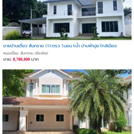
ขายบ้านเดี่ยว สันทราย 191ตรว 5นอน 6น้ำ บ้านฟ้ามุ่ย ใกล้เมือง
หนองจ๊อม, สันทราย, เชียงใหม่
ขาย:
บาท
8,700,000