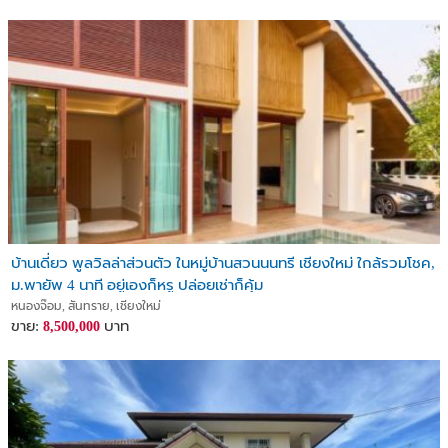
🚗10 分钟内的距离 🚗
🏫 Tonkla 国际学校
🏫 NIS 学校
🏫 西北大学
🏌️ M Sport 高尔夫俱乐部
🛍️ Pu Doi 市场
🛍️ MEECHOK and Ruamchok 市场
🛍️ Sam yaek 市场
🛍️ Central festival 中央商场
🏥 曼谷医院
🛍️ Makro 批发商场
🏌️ Meajo Golf Club
บ้านเดี่ยว พูลวิลล่าส่วนตัว ในหมู่บ้านสวนนนทรี เชียงใหม่ ใกล้รวมโชค,
ม.พายัพ 4 นาที อยู่เองก็หรู ปล่อยเช่าก็คุ้ม
Google map: Google map:
หนองจ๊อม, สันทราย, เชียงใหม่
https://maps.app.goo.gl/RXjC3rppEMDM8Jvm8
ขาย:
บาท
8,500,000
Line: yongic
wechat 微信：yongmuic
phone: 082-797-6506
No. JY-MAR69-290321