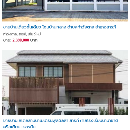
ขายบ้านเดี่ยวชั้นเดียว โซนบ้านกลาง ตำบลท่าวังตาล อำเภอสารภี
ท่าวังตาล, สารภี, เชียงใหม่
ขาย:
บาท
2,390,000
ขายบ้าน สไตล์ล้านนาโมเดิร์นพูลวิลล่า สารภี ใกล้โรงเรียนนานาชาติ
คริสเตียน เยอรมัน