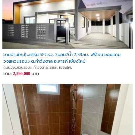
ขายบ้านใหม่โมเดิร์น 58ตรว. 3นอน2น้ำ 2.59ลบ. ฟรีโอน ของแถม
วงแหวนรอบ3 ต.ท่าวังตาล อ.สารภี เชียงใหม่
ถนนวงแหวนรอบ3, ท่าวังตาล, สารภี, เชียงใหม่
ขาย:
บาท
2,590,000