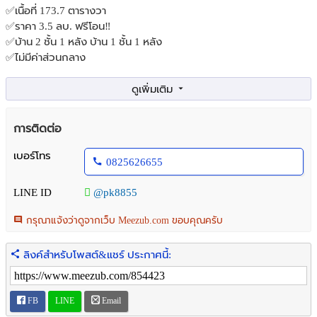
✅เนื้อที่ 173.7 ตารางวา
✅ราคา 3.5 ลบ. ฟรีโอน‼️
✅บ้าน 2 ชั้น 1 หลัง บ้าน 1 ชั้น 1 หลัง
✅ไม่มีค่าส่วนกลาง
🎯พิกัด : บ้านป่ากล้วยสารภี
☎️082-5626655 คุณขวัญ
การติดต่อ
🆔@pk8855
เบอร์โทร
0825626655
#ขายบ้านเชียงใหม่ #ที่ดินพร้อมบ้าน2 หลัง #บ้านเดี่ยวเขียงใหม่
LINE ID
@pk8855
กรุณาแจ้งว่าดูจากเว็บ Meezub.com ขอบคุณครับ
ลิงค์สำหรับโพสต์&แชร์ ประกาศนี้:
FB
LINE
Email