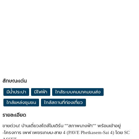
ลักษณะเด่น
มีน้ำประปา
มีไฟฟ้า
ใกล้ระบบคมนาคมขนส่ง
ใกล้แหล่งชุมชน
ใกล้สถานที่ท่องเที่ยว
รายละเอียด
ขายด่วน! บ้านเดี่ยวสไตล์โมเดิร์น ""สภาพนางฟ้า"" พร้อมเข้าอยู่
-โครงการ เพฟ เพชรเกษม-สาย 4 (PAVE Phetkasem-Sai 4) โดย SC