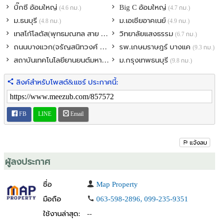
-ผ้าม่าน: ติดตั้งวอลเปเปอร์ + ผ้าม่าน ดีไซน์เข้ากับตัวบ้านทั้งหลัง
บิ๊กซี อ้อมใหญ่
Big C อ้อมใหญ่
(4.6 กม.)
(4.7 กม.)
-ภายนอก: จัดสวนร่มรื่นรอบบ้าน พร้อมปูหญ้าเทียมดูแลรักษาง่าย
ม.ธนบุรี
ม.เอเชียอาคเนย์
(4.8 กม.)
(4.9 กม.)
เทสโก้โลตัส(พุทธมณฑล สาย 4)
วิทยาลัยแสงธรรม
(6.2 กม.)
(6.7 กม.)
รายการของแถมสุดคุ้ม (มูลค่าหลายแสนบาท)
ถนนบางแวก(จรัญสนิทวงศ์ 13)
รพ.เกษมราษฎร์ บางแค
(8.0 กม.)
(9.3 กม.)
-เครื่องปรับอากาศ 4 เครื่อง
สถาบันเทคโนโลยียานยนต์มหาชัย
ม.กรุงเทพธนบุรี
-เฟอร์นิเจอร์ชิ้นใหญ่: โซฟาชุดรับแขก, ชุดโต๊ะทานอาหาร, ตู้เสื้อผ้า, เตียง
(9.4 กม.)
(9.8 กม.)
นอน
ลิงค์สำหรับโพสต์&แชร์ ประกาศนี้:
-เครื่องครัวครบครัน: เตาอบ พร้อมอุปกรณ์ครัวไทย
ระบบความปลอดภัยและเทคโนโลยีในบ้าน
FB
LINE
Email
-ติดตั้ง Digital Door Lock 2 จุด
-ระบบสัญญาณกันขโมยรอบตัวบ้าน
-กล้องวงจรปิด (CCTV) รอบบ้าน
แจ้งลบ
สิ่งอำนวยความสะดวกในโครงการ
ผู้ลงประกาศ
-คลับเฮ้าส์หรูขนาดใหญ่ พร้อมสระว่ายน้ำ, ฟิตเนส และ Co-Working
Space
ชื่อ
Map Property
-สวนส่วนกลางขนาดใหญ่สำหรับพักผ่อน สูดอากาศบริสุทธิ์ และออก
มือถือ
063-598-2896, 099-235-9351
กำลังกาย
-ระบบรักษาความปลอดภัยระดับพรีเมียม Double Gate, กล้อง CCTV
ใช้งานล่าสุด:
--