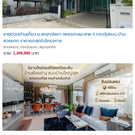
ขายด่วนบ้านเดี่ยว ม.พฤกษ์ลดา เพชรเกษม-สาย 4 กระทุ่มแบน บ้าน
สวยมาก ราคาถูกสุดในโครงการ
สวนหลวง, กระทุ่มแบน, สมุทรสาคร
ขาย:
บาท
5,490,000