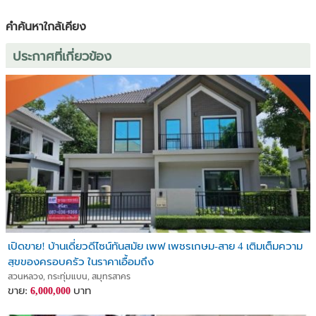
ทั่วโครงการ พร้อมเจ้าหน้าที่ รปภ. ดูแลตลอด 24 ชม.
คำค้นหาใกล้เคียง
ทำเลและการเดินทางสะดวกสบาย
-การคมนาคม: เชื่อมต่อ ถ.เพชรเกษม, ถ.พุทธมณฑลสาย 4, สาย 5 และ
ประกาศที่เกี่ยวข้อง
ถ.บรมราชชนนี ใกล้ รฟฟ.สายสีน้ำเงิน (ส่วนต่อขยายในอนาคต)
-ห้างสรรพสินค้า: เดอะมอลล์ บางแค, บิ๊กซี เพชรเกษม, วิคตอเรีย
การ์เดนส์
-สถานศึกษา: รร.สารสาสน์วิเทศธนบุรี, ม.มหิดล ศาลายา
-โรงพยาบาล: รพ.เกษมราษฎร์ บางแค, รพ.มหาชัย 2
ราคาพิเศษเพียง: 10,200,000 บาท
สนใจนัดชมบ้านจริง หรือสอบถามข้อมูลเพิ่มเติม:
ติดต่อ: คุณสุนิสา
โทร: 087-038-6366
Line ID: Suni178
เปิดขาย! บ้านเดี่ยวดีไซน์ทันสมัย เพฟ เพชรเกษม-สาย 4 เติมเต็มความ
(กรุณานัดหมายล่วงหน้าก่อนเข้าชมบ้านนะคะ ยินดีต้อนรับค่ะ)
สุขของครอบครัว ในราคาเอื้อมถึง
สวนหลวง, กระทุ่มแบน, สมุทรสาคร
ขาย:
บาท
6,000,000