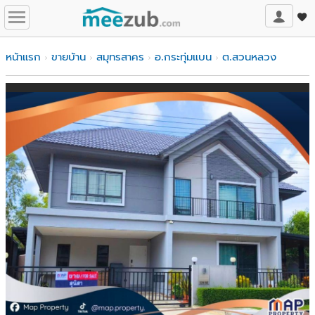
หน้าแรก
ขายบ้าน
สมุทรสาคร
อ.กระทุ่มแบน
ต.สวนหลวง