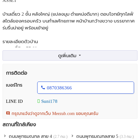
ASSET
บ้านเดี่ยว 2 ชั้น หลังใหญ่ (แปลงมุม ตำแหน่งดีมาก) ตอบโจทย์ทุกไลฟ์
สไตล์ของครอบครัว บนทำเลศักยภาพ หน้าบ้านกว้างขวาง บรรยากาศ
ร่มรื่นน่าอยู่ พร้อมเข้าอยู่
รายละเอียดตัวบ้าน
-ขนาดที่ดิน: 77.60 ตร.ว.
-พื้นที่ใช้สอย: 226 ตร.ม.
-ทิศหน้าบ้าน: หันทิศเหนือ (ร่มรื่น รับลม ไม่ร้อนแดดบ่าย)
-ฟังก์ชัน: 4 ห้องนอน | 3 ห้องน้ำ | 1 ห้องนั่งเล่นโปร่งสบาย | 1 ห้องครัว
การติดต่อ
ไทยแยกส่วน
-ที่จอดรถ: 2 คัน (ในร่ม)
เบอร์โทร
0870386366
ส่วนต่อเติมและการตกแต่งระดับพรีเมียม (ลงตัวทุกพื้นที่)
LINE ID
Suni178
โครงสร้าง: ต่อเติมครัวไทยหลังบ้าน (ลงเสาเข็มไมโครไพล์ แข็งแรงไม่
ทรุด) + เทอเรสข้างบ้านสำหรับพักผ่อน
กรุณาแจ้งว่าดูจากเว็บ Meezub.com ขอบคุณครับ
-งานบิ้วอิน: บิ้วอินห้องนอนใหญ่, ห้องนั่งเล่น และห้องครัวไว้อย่าง
สวยงาม สไตล์โมเดิร์นโทนอบอุ่น
สถานที่ใกล้เคียง
-พื้นบ้าน: ชั้นล่างอัปเกรดปูพื้น SPC Click Lock ทั้งหมด (สวยงาม
ถนนพุทธมณฑล สาย 4
ถนนพุทธมณฑลสาย 5
(2.7 กม.)
(3.3 กม.)
ทนทาน กันน้ำ กันปลวก)