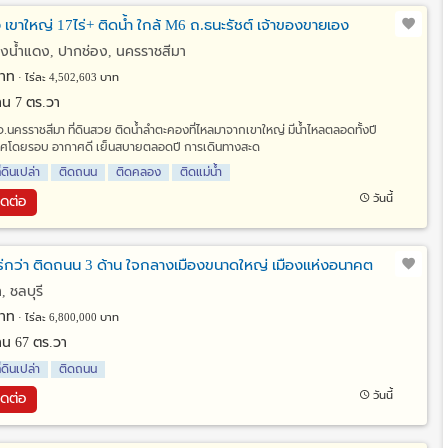
 เขาใหญ่ 17ไร่+ ติดน้ำ ใกล้ M6 ถ.ธนะรัชต์ เจ้าของขายเอง
องน้ำแดง, ปากช่อง, นครราชสีมา
าท
ไร่ละ 4,502,603 บาท
 งาน 7 ตร.วา
ง จ.นครราชสีมา ที่ดินสวย ติดน้ำลำตะคองที่ไหลมาจากเขาใหญ่ มีน้ำไหลตลอดทั้งปี
าศโดยรอบ อากาศดี เย็นสบายตลอดปี การเดินทางสะด
ี่ดินเปล่า
ติดถนน
ติดคลอง
ติดแม่น้ำ
วันนี้
ิดต่อ
 ไร่กว่า ติดถนน 3 ด้าน ใจกลางเมืองขนาดใหญ่ เมืองแห่งอนาคต
 ชลบุรี
าท
ไร่ละ 6,800,000 บาท
 งาน 67 ตร.วา
ี่ดินเปล่า
ติดถนน
วันนี้
ิดต่อ