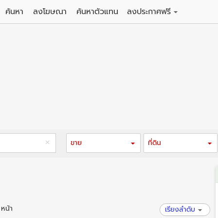
ค้นหา
ลงโฆษณา
ค้นหาตัวแทน
ลงประกาศฟรี
ดิน
ลงประกาศขายฟรี
าน
ลงประกาศให้เช่าฟรี
คอนโด
าวน์เฮาส์
 / โรงแรม
พาร์ทเม้นท์ / โรงแรม
์ / สำนักงาน
อาคารพาณิชย์ / สำนักงาน
ดัง
รงงาน / โกดัง
ขาย
ที่ดิน
 หน้า
เรียงลำดับ