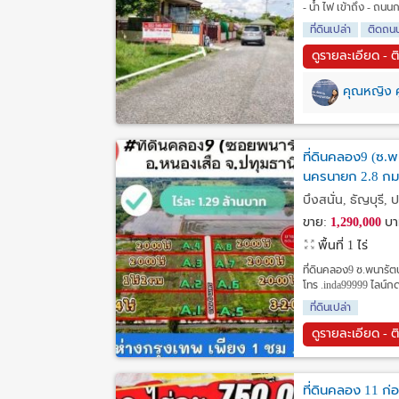
- น้ำ ไฟ เข้าถึง - ถนน
ที่ดินเปล่า
ติดถน
ดูรายละเอียด - ต
คุณหญิง ศู
ที่ดินคลอง9 (ซ.พน
นครนายก 2.8 กม
บึงสนั่น, ธัญบุรี, 
ขาย:
1,290,000
บา
พื้นที่ 1 ไร่
ที่ดินคลอง9 ซ.พนารัต
โทร .inda99999 ไลน์กด 
ที่ดินเปล่า
ดูรายละเอียด - ต
ที่ดินคลอง 11 ก่อน