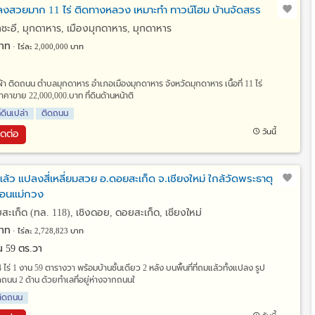
ปลงสวยมาก 11 ไร่ ติดทางหลวง เหมาะทำ ทาวน์โฮม บ้านจัดสรร
ชะอี, มุกดาหาร, เมืองมุกดาหาร, มุกดาหาร
าท
ไร่ละ 2,000,000 บาท
ผืนผ้า ติดถนน ตำบลมุกดาหาร อำเภอเมืองมุกดาหาร จังหวัดมุกดาหาร เนื้อที่ 11 ไร่
ราคาขาย 22,000,000.บาท ที่ดินด้านหน้าติ
ี่ดินเปล่า
ติดถนน
วันนี้
ิดต่อ
มแล้ว แปลงสี่เหลี่ยมสวย อ.ดอยสะเก็ด จ.เชียงใหม่ ใกล้วัดพระธาตุ
ื่อนแม่กวง
ะเก็ด (ทล. 118), เชิงดอย, ดอยสะเก็ด, เชียงใหม่
าท
ไร่ละ 2,728,823 บาท
งาน 59 ตร.วา
 4 ไร่ 1 งาน 59 ตารางวา พร้อมบ้านชั้นเดียว 2 หลัง บนพื้นที่ที่ถมแล้วทั้งแปลง รูป
ดถนน 2 ด้าน ด้วยทำเลที่อยู่ห่างจากถนนใ
ติดถนน