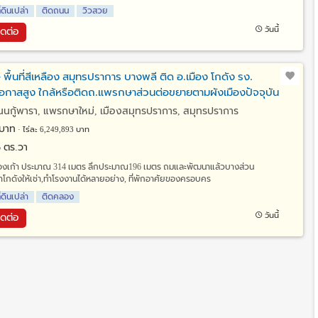
ี่ดินเปล่า
ติดถนน
วิวสวย
วันนี้
ิดต่อ
ษ พื้นที่สีเหลือง สมุทรปราการ บางพลี ติด อ.เมือง โกดัง รง.
ีโอกาสสูง ใกล้หรือติดถ.แพรกษาส่วนต่อขยายตามผังเมืองปัจจุบัน
ถนนกู้พารา, แพรกษาใหม่, เมืองสมุทรปราการ, สมุทรปราการ
บาท
ไร่ละ 6,249,893 บาท
.6 ตร.วา
ลองเก้า ประมาณ 314 เมตร ลึกประมาณ196 เมตร ถมและพัฒนาแล้วบางส่วน
ทำโกดังให้เช่า,ทำโรงงานได้หลายอย่าง, ที่พักอาศัยของครอบคร
ี่ดินเปล่า
ติดคลอง
วันนี้
ิดต่อ