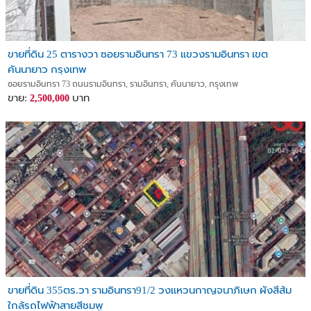
ขายที่ดิน 25 ตารางวา ซอยรามอินทรา 73 แขวงรามอินทรา เขต
คันนายาว กรุงเทพ
ซอยรามอินทรา 73 ถนนรามอินทรา, รามอินทรา, คันนายาว, กรุงเทพ
ขาย:
บาท
2,500,000
ขายที่ดิน 355ตร.วา รามอินทรา91/2 วงแหวนกาญจนาภิเษก ผังสีส้ม
ใกล้รถไฟฟ้าสายสีชมพู