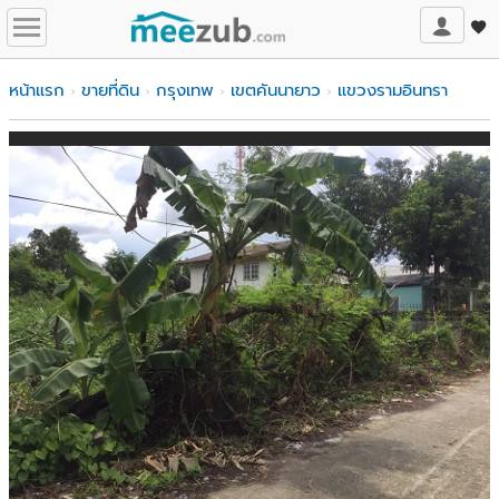
หน้าแรก
ขายที่ดิน
กรุงเทพ
เขตคันนายาว
แขวงรามอินทรา