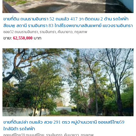
ขายที่ดิน ถนนรามอินทรา 52 ถมแล้ว 417 วา ติดถนน 2 ด้าน รถไฟฟ้า
สีชมพู สถานี รามอินทรา 83 ใกล้โรงพยาบาลสินแพทย์ แขวงรามอินทรา
เขตคันนายาว กรุงเทพมหานคร
ซอย52 ถนนรามอินทรา, รามอินทรา, คันนายาว, กรุงเทพ
ขาย:
บาท
62,550,000
ขายที่ดินเปล่า ถมแล้ว สวย 291 ตรว หมู่บ้านนวธานี ซอยเสรีไทย59
ใกล้นิด้า รถไฟฟ้า
ซอยเสรีไทย59 ถนนเสรีไทย, รามอินทรา, คันนายาว, กรุงเทพ