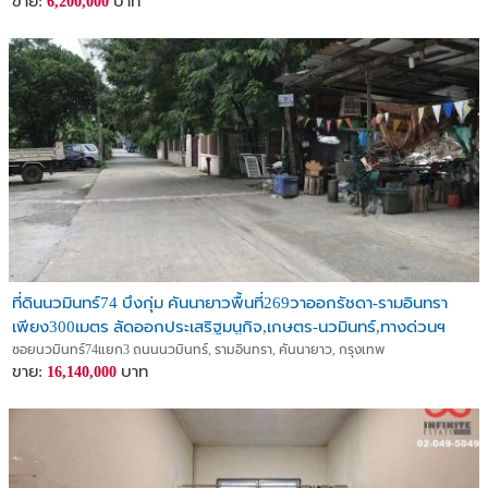
ขาย:
บาท
6,200,000
ที่ดินนวมินทร์74 บึงกุ่ม คันนายาวพื้นที่269วาออกรัชดา-รามอินทรา
เพียง300เมตร ลัดออกประเสริฐมนูกิจ,เกษตร-นวมินทร์,ทางด่วนฯ
เหมาะปลูกบ้าน,โกดัง
ซอยนวมินทร์74แยก3 ถนนนวมินทร์, รามอินทรา, คันนายาว, กรุงเทพ
ขาย:
บาท
16,140,000