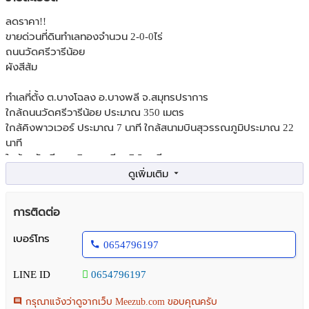
ลดราคา!!
ขายด่วนที่ดินทำเลทองจำนวน 2-0-0ไร่
ถนนวัดศรีวารีน้อย
ผังสีส้ม
ทำเลที่ตั้ง ต.บางโฉลง อ.บางพลี จ.สมุทรปราการ
ใกล้ถนนวัดศรีวารีน้อย ประมาณ 350 เมตร
ใกล้คิงพาวเวอร์ ประมาณ 7 นาที ใกล้สนามบินสุวรรณภูมิประมาณ 22
นาที
ใกล้ ม.หัวเฉียวเฉลิมพระเกียรติ 5 นาที
ใกล้ถนนเทพรัตน์(บางนา-ตราด)ประมาณ 13 นาที
ด้านหน้ากว้างประมาณ 47 เมตร
การติดต่อ
ลึกประมาณ 74 เมตร
ถนน(ส่วนบุคคล)กว้าง 6 เมตร น้ำ-ไฟ พร้อมใช้
เบอร์โทร
0654796197
ขายไร่ละ 7,000,000 บาท
ขายยกแปลงรวม 14,000,000 บาท (พร้อมโอน)
LINE ID
0654796197
เพิ่มเติม 065-4796197 คุณต้น Agent post
กรุณาแจ้งว่าดูจากเว็บ Meezub.com ขอบคุณครับ