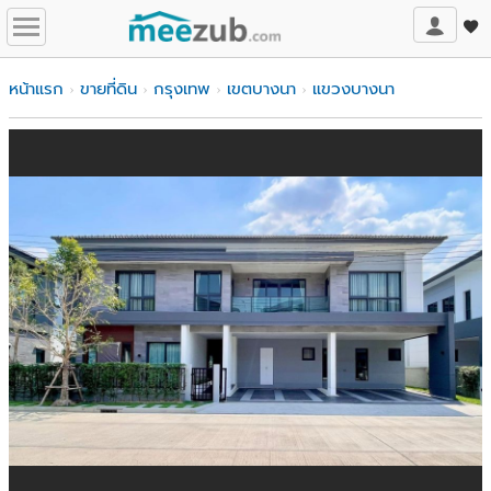
หน้าแรก
ขายที่ดิน
กรุงเทพ
เขตบางนา
แขวงบางนา