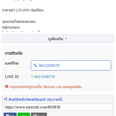
ราคาเช่า 229,000 ต่อเดือน
จุดเด่นตำแหน่งแปลง
อยู่ถนนเมน
ใกล้คลับเฮาส์, สระว่ายน้ำ, สวน
แต่งสวยหรูหราสไตล์Modern Luxury
ที่ดิน : 86 ตร.ว.
การติดต่อ
พื้นที่ใช้สอย : 416 ตร.ม.
เบอร์โทร
0623268578
ห้องนอน : 6 ห้อง (รวมห้องแม่บ้าน)
ห้องน้ำ : 7 ห้อง
LINE ID
0623268578
ห้องพระ : 1 ห้อง
ที่จอดรถ : 4 คัน(ในร่ม)
กรุณาแจ้งว่าดูจากเว็บ Meezub.com ขอบคุณครับ
บ้านหันทิศ : เหนือ ร่มเย็น
ลิงค์สำหรับโพสต์&แชร์ ประกาศนี้:
ประกัน2เดือน ล่วงหน้า1เดือน
สัญญาขั้นต่ำ1ปี