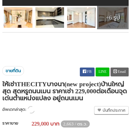
+6 รูป
ขายที่ดิน
FB
LINE
Email
ให้เช่าTHECITYบางนา(new project)บ้านใหญ่
สุด สุดหรูถนนเมน ราคาเช่า 229,000ต่อเดือนจุด
เด่นตำแหน่งแปลง อยู่ถนนเมน
อัพเดทล่าสุด:
บันทึกประกาศ
ราคาขาย
229,000 บาท
2,663 / ตร.ว.