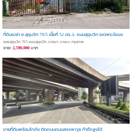
ที่ดินเปล่า ซ.สุขุมวิท 70/5 เนื้อที่ 52 ตร.ว. ถนนสุขุมวิท เขตพระโขนง
ซอยสุขุมวิท 70/5 ถนนสุขุมวิท, บางนา, บางนา, กรุงเทพ
ขาย:
บาท
2,590,000
ขายที่ดินพร้อมโกดัง ติดถนนถนนสรรพาวุธ ทำตึกสูงได้