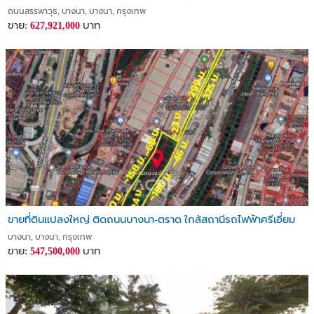
ถนนสรรพาวุธ, บางนา, บางนา, กรุงเทพ
ขาย:
บาท
627,921,000
ขายที่ดินแปลงใหญ่ ติดถนนบางนา-ตราด ใกล้สถานีรถไฟฟ้าศรีเอี่ยม
บางนา, บางนา, กรุงเทพ
ขาย:
บาท
547,500,000