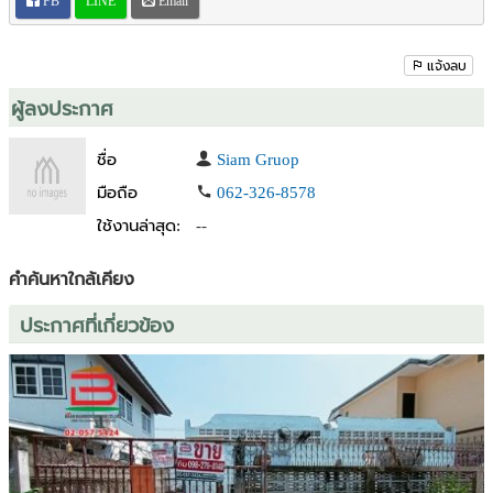
FB
LINE
Email
สนใจติดต่อ คุณปอ 062-326-8578
หรือ Line id: 0623268578
แจ้งลบ
ผู้ลงประกาศ
ชื่อ
Siam Gruop
มือถือ
062-326-8578
ใช้งานล่าสุด:
--
คำค้นหาใกล้เคียง
ประกาศที่เกี่ยวข้อง