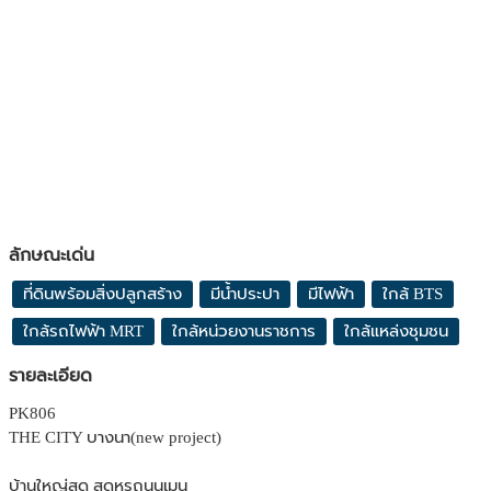
ลักษณะเด่น
ที่ดินพร้อมสิ่งปลูกสร้าง
มีน้ำประปา
มีไฟฟ้า
ใกล้ BTS
ใกล้รถไฟฟ้า MRT
ใกล้หน่วยงานราชการ
ใกล้แหล่งชุมชน
รายละเอียด
PK806
THE CITY บางนา(new project)
️บ้านใหญ่สุด สุดหรูถนนเมน️