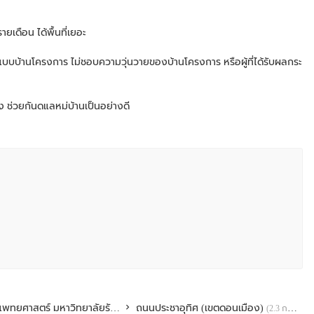
ายเดือน ได้พื้นที่เยอะ
จแบบบ้านโครงการ ไม่ชอบความวุ่นวายของบ้านโครงการ หรือผู้ที่ได้รับผลกระ
ช่วยกันดูแลหมู่บ้านเป็นอย่างดี
อนเมือง เนื่องจากเป็นถนนใหญ่ 4 เลน เข้า-ออกถนนวิภาวดีง่าย รถไม่ติด
วย์ และทางด่วนศรีสมาน
่ติด
บางหมู่บ้าน
วิภาวดี ดอนเมืองโทลล์เวย์ และทางด่วนศรีสมาน
พทยศาสตร์ มหาวิทยาลัยรังสิต
ถนนประชาอุทิศ (เขตดอนเมือง)
(2.2 กม.)
(2.3 กม.)
อง) และมหาวิทยาลัยรังสิต