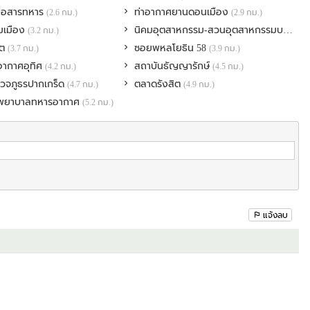
ื่อสารทหาร
ท่าอากาศยานดอนเมือง
(2.6 กม.)
(2.9 กม.)
ขายเอง ราคาต่อรองได้)
ุมเมือง
นิคมอุตสาหกรรม-สวนอุตสาหกรรมบางกะดี
(3.2 กม.)
สิต
ซอยพหลโยธิน 58
(3.7 กม.)
(3.9 กม.)
น โทร 095-2899419 คุณป้อ หรือ Line ID : achiraya.poppor
อากาศอุทิศ
สถาบันธัญญารักษ์
(4.2 กม.)
(4.5 กม.)
รวจภูธรปากเกร็ด
ตลาดรังสิต
(4.7 กม.)
(4.9 กม.)
....................
ยพยาบาลทหารอากาศ
(5.2 กม.)
 Donmueng, Sikan, Soi Terd Rachan 27 Yaek 22🌟
ntenance fees.
ith unique style not determined by housing development, People dislike the
แจ้งลบ
 earthquakes.
y that takes excellent care of the area.
n Mueang area. It’s a large four-lane road with easy access to Vibhavadi