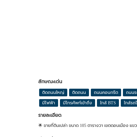
ลักษณะเด่น
ติดถนนใหญ่
ติดถนน
ถนนคอนกรีต
ถนนร
มีไฟฟ้า
มีโทรศัพท์เข้าถึง
ใกล้ BTS
ใกล้รถ
รายละเอียด
🌟 ขายที่ดินเปล่า ขนาด 105 ตารางวา เขตดอนเมือง แขว