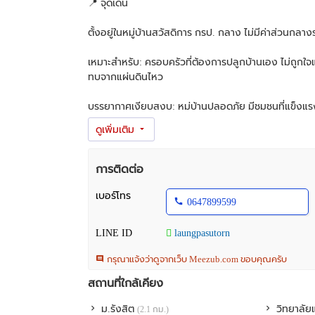
📍 จุดเด่น
ตั้งอยู่ในหมู่บ้านสวัสดิการ กรป. กลาง ไม่มีค่าส่วนกลางร
เหมาะสำหรับ: ครอบครัวที่ต้องการปลูกบ้านเอง ไม่ถูกใ
ทบจากแผ่นดินไหว
บรรยากาศเงียบสงบ: หมู่บ้านปลอดภัย มีชุมชนที่แข็งแรง 
สิ่งอำนวยความสะดวกครบครัน:
• ถนนเทิดราชันเป็นถนนเส้นที่มาแรงมากๆตอนนี้ในย่านด
การติดต่อ
เหมือนเส้นถนนสรงประภา ใกล้ทางด่วนดอนเมืองโทลล์เ
เบอร์โทร
0647899599
• ถนนทางเข้าหมู่บ้านมี 4 เลนเช่นกัน เข้าออกสะดวกรถไม
LINE ID
laungpasutorn
• ภายในหมู่บ้านมีไฟส่องสว่างตอนกลางคืน ไม่มืดเหมือน
กรุณาแจ้งว่าดูจากเว็บ Meezub.com ขอบคุณครับ
• ใกล้ร้านสะดวกซื้อ CJ More 7-11 และแหล่งร้านอาหาร
สถานที่ใกล้เคียง
ทำเลดีเยี่ยม: การเดินทางสะดวก สามารถออกได้ทั้งถนน
ม.รังสิต
วิทยาลัยแ
(2.1 กม.)
ใกล้สนามบินดอนเมือง รถไฟฟ้าสายสีแดง(สถานีดอนเมื