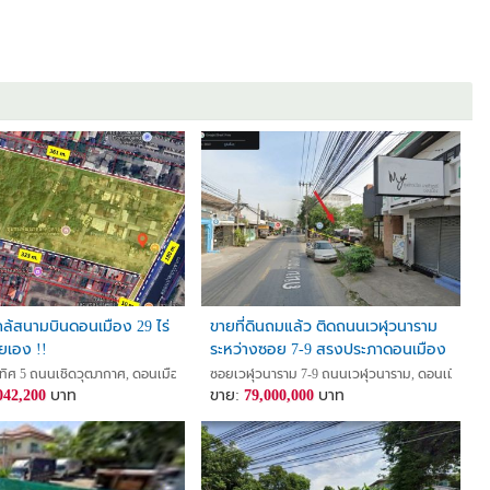
e to Don Mueang Tollway and Si Saman Expressway
ing it convenient to enter and exit without congestion.
 other darker villages.
s various restaurants.
 Vibhavadi Road, Don Mueang Tollway and Si Saman Expressway.
eang Station) and Rangsit University.
nsible (sell by owner, negotiable price)
 call +6664-7899599 (Mr.Laung) or contact via Line ID: laungpasutorn
ใกล้สนามบินดอนเมือง 29 ไร่
ขายที่ดินถมแล้ว ติดถนนเวฬุวนาราม
ยเอง !!
ระหว่างซอย 7-9 สรงประภาดอนเมือง
กทม . 3-2-85 ไร่
ทิศ 5 ถนนเชิดวุฒากาศ, ดอนเมือง, ดอนเมือง, กรุงเทพ
ซอยเวฬุวนาราม 7-9 ถนนเวฬุวนาราม, ดอนเมือง, ด
042,200
บาท
ขาย:
79,000,000
บาท