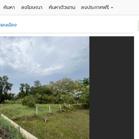
ค้นหา
ลงโฆษณา
ค้นหาตัวแทน
ลงประกาศฟรี
ดิน
ลงประกาศขายฟรี
ดอนเมือง
าน
ลงประกาศให้เช่าฟรี
คอนโด
าวน์เฮาส์
 / โรงแรม
พาร์ทเม้นท์ / โรงแรม
์ / สำนักงาน
อาคารพาณิชย์ / สำนักงาน
ดัง
รงงาน / โกดัง