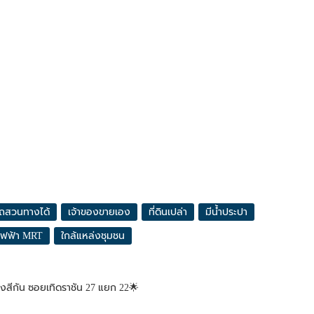
ถสวนทางได้
เจ้าของขายเอง
ที่ดินเปล่า
มีน้ำประปา
ไฟฟ้า MRT
ใกล้แหล่งชุมชน
งสีกัน ซอยเทิดราชัน 27 แยก 22🌟