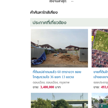
ใช้งานล่าสุด:
--
Road, avoiding traffic jams on Songprapha Road. Clos
คำค้นหาใกล้เคียง
• The entrance to the village is also four-lanes road, mak
ประกาศที่เกี่ยวข้อง
• Streetlights illuminate the village at night, unlike some
• Close to convenience stores like CJ More 7-11, as well a
Excellent Location: Convenient travel, easy access to
Close to Don Mueang Airport, the SRT Red Line (Don Mu
💸 Selling Price: 4,410,000 THB, Transfer fee half respo
📞 Contact Us: For more details or to schedule a visit,
ที่ดินเปล่าถมแล้ว 60 ตารางวา ซอย
ขายที่ดิน
โกสุมรวมใจ 36 แยก 13 แขวง
เจ้าของขา
ดอนเมือง เขตดอนเมือง
ดอนเมือง, ดอนเมือง, กรุงเทพ
ซอยประชาอุ
กรุงเทพมหานคร
ขาย:
3,400,000
บาท
ขาย:
493,