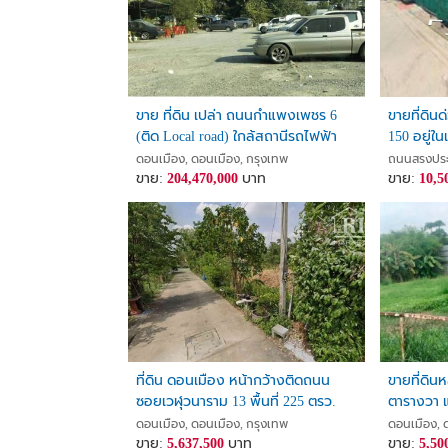
ขาย ที่ดิน เปล่า ถนนกำแพงเพชร 6
ขายที่ดินด
(ติด Local road) ใกล้สถานีรถไฟฟ้า
150 อยู่ใ
การเคหะ ดอนเมือง ขนาดเนื้อที่ 889
ซอยสรงปร
ดอนเมือง, ดอนเมือง, กรุงเทพ
ถนนสรงประภ
ตารางวา
ขาย:
204,470,000
บาท
ดอนเมืองค
ขาย:
10,5
ที่ดิน ดอนเมือง หน้ากว้างติดถนน
ขายที่ดิน
ซอยเวฬุวนาราม 13 พื้นที่ 225 ตรว.
ตารางวา 
สาธารณะ 
ดอนเมือง, ดอนเมือง, กรุงเทพ
ดอนเมือง, 
ขาย:
5,637,500
บาท
ดอนเมือง
ขาย:
5,50