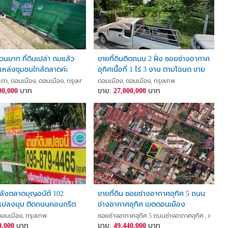
่วนมาก ที่ดินเปล่า ถมแล้ว
ขายที่ดินติดถนน 2 ฝั่ง ซอยช่างอากาศ
นแหล่งชุมชนใกล้ตลาดค่ะ
อุทิศเนื้อที่ 1 ไร่ 3 งาน ตามโฉนด ขาย
ะภา อยู่ตรงข้ามสนามบิน
ยกแปลง ราคา 27 ล้านบาท ค่าโอน
า, ดอนเมือง, ดอนเมือง, กรุงเทพ
ดอนเมือง, ดอนเมือง, กรุงเทพ
่ะ
00,000
บาท
คนละครึ่ง
ขาย:
27,000,000
บาท
หลังตลาดบุญอนัต์ 102
ขายที่ดิน ซอยช่างอากาศอุทิศ 5 ถนน
แปลงมุม ติดถนนคอนกรีต
ช่างอากาศอุทิศ เขตดอนเมือง
ซอย สรงประภา 9
กรุงเทพมหานคร
ดอนเมือง, กรุงเทพ
ซอยช่างอากาศอุทิศ 5 ถนนช่างอากาศอุทิศ , ดอนเมื
0,000
บาท
ขาย:
49,440,000
บาท