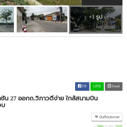
+1 รูป
FB
LINE
Email
าชัน 27 ออกถ.วิภาวดีง่าย ใกล้สนามบิน
งบ
บันทึกประกาศ