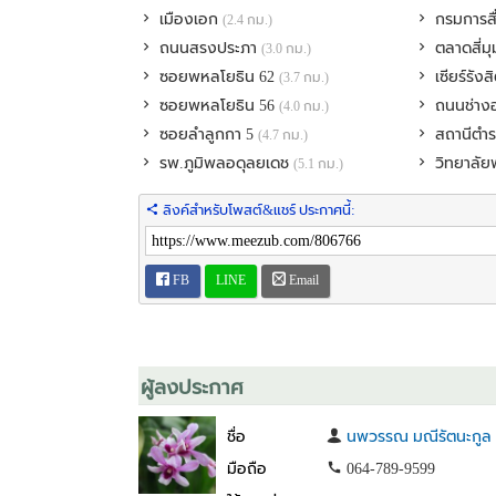
เมืองเอก
กรมการส
(2.4 กม.)
💸 ราคาขาย: 4,410,000 บาท ค่าโอนคนละครึ่ง (เจ้าของ
ถนนสรงประภา
ตลาดสี่ม
(3.0 กม.)
ซอยพหลโยธิน 62
เซียร์รัง
(3.7 กม.)
📞 ติดต่อเรา: สนใจสอบถามข้อมูลเพิ่มเติมหรือนัดชมที่ดิ
ซอยพหลโยธิน 56
ถนนช่าง
(4.0 กม.)
ซอยลําลูกกา 5
สถานีตำ
(4.7 กม.)
................................................................................
รพ.ภูมิพลอดุลยเดช
วิทยาลั
(5.1 กม.)
🌟 Land for Sale: 105 Square Wah, Location: Bangkok,
ลิงค์สำหรับโพสต์&แชร์ ประกาศนี้:
📍 Highlights
Spacious land in Bangkok. No monthly common area mai
FB
LINE
Email
Suitable for: People who want to build their own home w
hustle and bustle of housing estate or People affected by
ผู้ลงประกาศ
Peaceful Atmosphere: Safe village with a strong communit
ชื่อ
นพวรรณ มณีรัตนะกูล
Comprehensive Facilities:
มือถือ
064-789-9599
• Terd Rachan Road is currently a booming location in Do