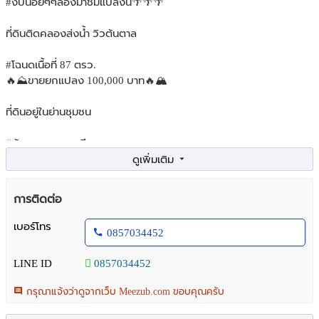
#งบน้อยๆๆลองมาชมแปลงนี้🌴🌴🌴
ที่ดินติดคลองส่งน้ำ วิวต้นตาล
#โฉนดเนื้อที่ 87 ตรว.
🔥⛰️ขายยกแปลง 100,000 บาท🔥🏔️
ที่ดินอยู่ในย่านชุมชน
#บ้านลาด เพชรบุรี
สนใจนัดชม 085-703-4452 เน้นโทร
การติดต่อ
เบอร์โทร
0857034452
LINE ID
0857034452
กรุณาแจ้งว่าดูจากเว็บ Meezub.com ขอบคุณครับ