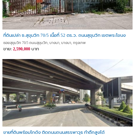
ที่ดินเปล่า ซ.สุขุมวิท 70/5 เนื้อที่ 52 ตร.ว. ถนนสุขุมวิท เขตพระโขนง
ซอยสุขุมวิท 70/5 ถนนสุขุมวิท, บางนา, บางนา, กรุงเทพ
ขาย:
บาท
2,590,000
ขายที่ดินพร้อมโกดัง ติดถนนถนนสรรพาวุธ ทำตึกสูงได้