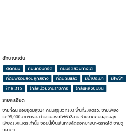
ลักษณะเด่น
ติดถนน
ถนนคอนกรีต
ถนนรถสวนทางได้
ที่ดินพร้อมสิ่งปลูกสร้าง
ที่ดินถมแล้ว
มีน้ำประปา
มีไฟฟ้า
ใกล้ BTS
ใกล้หน่วยงานราชการ
ใกล้แหล่งชุมชน
รายละเอียด
ขายที่ดิน ซอยอุดมสุข24 ถนนสุขุมวิท103 พื้นที่239ตรว. ขายเพียง
แค่95,000บาท/ตรว. ทำเลแนวรถไฟฟ้า2สาย ห่างจากถนนอุดมสุข
เพียง130เมตรเท่านั้น ซอยนี้เป็นเส้นทางลัดออกบางนา-ตราดได้ ขายถู
กมากๆ