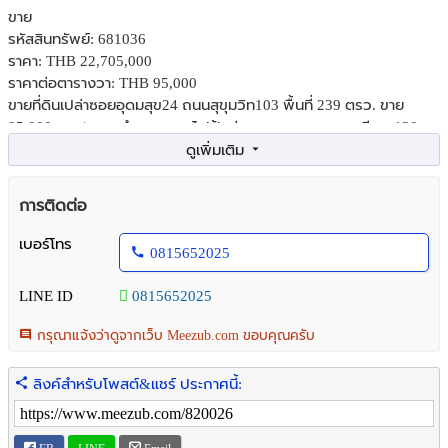
ขาย
รหัสสินทรัพย์: 681036
ราคา: THB 22,705,000
ราคาต่อตารางวา: THB 95,000
ขายที่ดินเปล่าซอยอุดมสุข24 ถนนสุขุมวิท103 พื้นที่ 239 ตรว. ขาย
95,000 บาท/ตรว. ทำเลแนวรถไฟฟ้า ห่างจากถนนอุดมสุข เพียง 130
เมตร
ดูรายละเอียดเพิ่มได้ที่ :
https://shorturl.asia/2Csw6
การติดต่อ
พิกัด :
https://maps.app.goo.gl/sjE4uPfoGvWXaY2a9
เบอร์โทร
0815652025
ติดต่อ/นัดชม:
LINE ID
0815652025
- คุณจุ๋ม 081-442-1251
- คุณชาญวิทย์ 081-565-2025
กรุณาแจ้งว่าดูจากเว็บ Meezub.com ขอบคุณครับ
- แอดไลน์ ID: JUMUNPAO หรือคลิก:
https://line.me/ti/p/YaW1i2ua2o
ลิงค์สำหรับโพสต์&แชร์ ประกาศนี้:
ข้อมูลเพิ่มเติม:
- ที่ดินเปล่า พื้นที่ 239 ตรว. ซอยอุดมสุข24 ถนนสุขุมวิท103
- ทำเลแนวรถไฟฟ้า ห่างจากถนนอุดมสุข เพียง 130 เมตร สภาพ