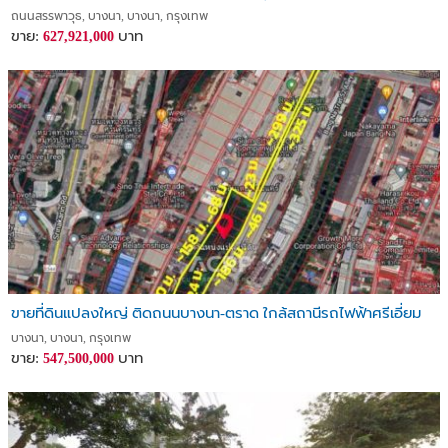
ถนนสรรพาวุธ, บางนา, บางนา, กรุงเทพ
ขาย:
บาท
627,921,000
ขายที่ดินแปลงใหญ่ ติดถนนบางนา-ตราด ใกล้สถานีรถไฟฟ้าศรีเอี่ยม
บางนา, บางนา, กรุงเทพ
ขาย:
บาท
547,500,000