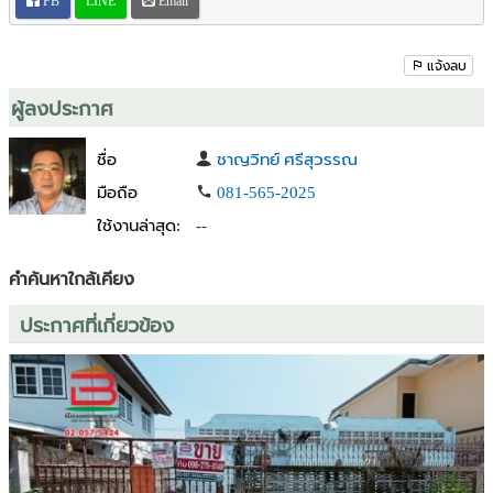
FB
LINE
Email
แวดล้อมดี
- สามารถทะลุออก ถนนบางนา-ตราด ซอย 3,7,9,11 ได้
- ห่างจากสถานี BTS อุดุมสุข เพียง 1.3 กม.
แจ้งลบ
- ใกล้จุดขึ้น-ลงทางด่วนบางนา สุขุมวิท62,เซ็นทรัลบางนา,ไบเทค,ทรู
ดิจิตอลพาร์ค,วัดธรรมมงคล
ผู้ลงประกาศ
ต้องการปรึกษาเรื่อง ซื้อบ้าน-ซื้อที่ดิน-ซื้อคอนโด หรือ ฝากขายบ้าน-ฝาก
ชื่อ
ชาญวิทย์ ศรีสุวรรณ
ขายที่ดิน-ฝากขายคอนโด หรืออสังหาริมทรัพย์อื่นๆ ในเขตกรุงเทพฯ และ
มือถือ
081-565-2025
ปริมณฑลฟรี!!
ใช้งานล่าสุด:
--
คำค้นหาใกล้เคียง
ประกาศที่เกี่ยวข้อง