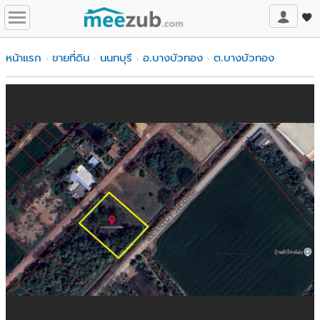
หน้าแรก
ขายที่ดิน
นนทบุรี
อ.บางบัวทอง
ต.บางบัวทอง