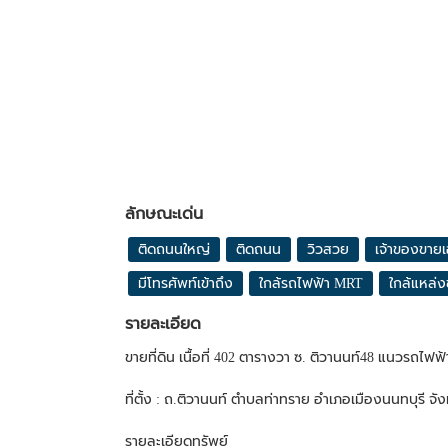
ลักษณะเด่น
ติดถนนใหญ่
ติดถนน
วิวสวย
เจ้าของขาย
มีโทรศัพท์เข้าถึง
ใกล้รถไฟฟ้า MRT
ใกล้แหล่ง
รายละเอียด
ขายที่ดิน เนื้อที่ 402 ตารางวา ซ. ติวานนท์48 แนวรถไฟฟ
ที่ตั้ง : ถ.ติวานนท์ ตำบลท่าทราย อำเภอเมืองนนทบุรี จั
รายละเอียดทรัพย์