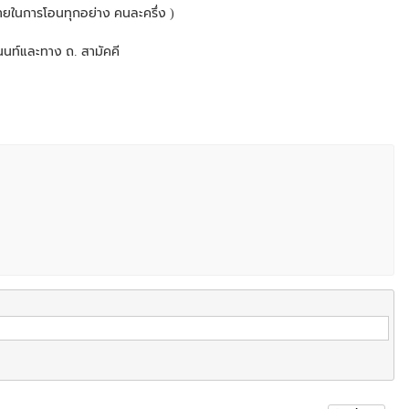
ช้จ่ายในการโอนทุกอย่าง คนละครึ่ง )
านนท์และทาง ถ. สามัคคี