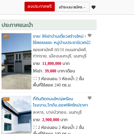
ลงประกาศฟรี
เข้าระบบ/สมัคร
ประกาศแนะนำ
ขาย/ ให้เช่าบ้านเดี่ยวสร้างใหม่ พื้นที่
ใช้สอยเยอะ หมู่บ้านประชานิเวศน์2
เหมาะทำ Home Office
ซอยสามัคคี 60/10 ถนนสามัคคี,
ท่าทราย, เมืองนนทบุรี, นนทบุรี
ขาย:
11,800,000
บาท
ให้เช่า:
39,000
บาท/เดือน
3 ห้องนอน 3 ห้องน้ำ 2 ชั้น
พื้นที่ใช้สอย 240 ตร.ม.
ที่ดินติดถนนใหญ่พร้อม
โรงงาน,โกดัง,ออฟฟิศใหม่ราคา
เพียง2.9ล้านบาทเท่านั้น
ละหาร, บางบัวทอง, นนทบุรี
ขาย:
2,900,000
บาท
2 ห้องนอน 2 ห้องน้ำ 2 ชั้น
พื้นที่ใช้สอย 100 ตร.ม.