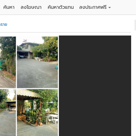
ค้นหา
ลงโฆษณา
ค้นหาตัวแทน
ลงประกาศฟรี
ดิน
ลงประกาศขายฟรี
ทราย
าน
ลงประกาศให้เช่าฟรี
คอนโด
าวน์เฮาส์
 / โรงแรม
พาร์ทเม้นท์ / โรงแรม
์ / สำนักงาน
อาคารพาณิชย์ / สำนักงาน
ดัง
รงงาน / โกดัง