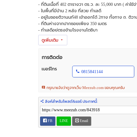
- ที่ดินเนื้อที่ 402 ตารางวา ตร.ว. ละ 55,000 บาท ( ค่าใ
- ในพื้นที่มีบ้าน 2 หลัง ที่สวย ทำเลดี
- อยู่ในซอยติวานนท์48 เข้าออกได้ 2ทาง ทั้งทาง ถ. ติว
- ที่ดินห่างจากปากซอยเพียง 350 เมตร
- ทำเลดีอยู่ตรงข้ามโรงงานโตชิบา
- สามารถเดินทางเข้าออกได้สะดวก
สถานที่ใกล้เคียง
1. รพ.กรมชลประทาน วัดชลประทาน โรงเรียนชลประทาน
การติดต่อ
2. รพ.ทรวงอก
3. กรมพลาธิการ
เบอร์โทร
0815841144
4. ประปานนทบุรี
5. ไปรษณีย์นนทบุรี
กรุณาแจ้งว่าดูจากเว็บ Meezub.com ขอบคุณครับ
6. ไฟฟ้านนทบุรี
7. ขนส่งนนทบุรี
8. โลตัสแคราย เอสพลานาด
ลิงค์สำหรับโพสต์&แชร์ ประกาศนี้:
9. เดอะมอลล์งามวงศ์วาน
10. พันทิพย์งามวงศ์วาน
11. บิ๊กซีแจ้งวัฒนะ
FB
LINE
Email
12. เซ็นทรัลแจ้งวัฒนะ