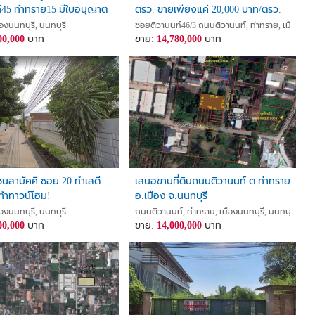
์45 ท่าทราย15 มีใบอนุญาต
ตรว. ขายเพียงแค่ 20,000 บาท/ตรว.
ะเภท4
ขายเท่ากับราคาประเมินของกรมที่ดิน
ืองนนทบุรี, นนทบุรี
ซอยติวานนท์46/3 ถนนติวานนท์, ท่าทราย, เมืองนนทบ
00,000
บาท
หาราคาเท่านี้ไม่มีอีกแล้ว
ขาย:
14,780,000
บาท
โซนสามัคคี ซอย 20 ทำเลดี
เสนอขานที่ดินถนนติวานนท์ ต.ท่าทราย
ทำทาวน์โฮม!
อ.เมือง จ.นนทบุรี
ืองนนทบุรี, นนทบุรี
ถนนติวานนท์, ท่าทราย, เมืองนนทบุรี, นนทบุรี
00,000
บาท
ขาย:
14,000,000
บาท