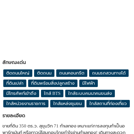
ลักษณะเด่น
ติดถนนใหญ่
ติดถนน
ถนนคอนกรีต
ถนนรถสวนทางได้
ที่ดินเปล่า
ที่ดินพร้อมสิ่งปลูกสร้าง
มีไฟฟ้า
มีโทรศัพท์เข้าถึง
ใกล้ BTS
ใกล้ระบบคมนาคมขนส่ง
ใกล้หน่วยงานราชการ
ใกล้แหล่งชุมชน
ใกล้สถานที่ท่องเที่ยว
รายละเอียด
ขายที่ดิน 350 ตร.ว. สุขุมวิท 71 ทำเลทอง เหมาะแก่การลงทุนทำเป็นอ
พาร์ทเม้นท์ หรือทาวน์โฮมกอบโกยกำไรย่านทำเลทอง! เดินทางสะดวก