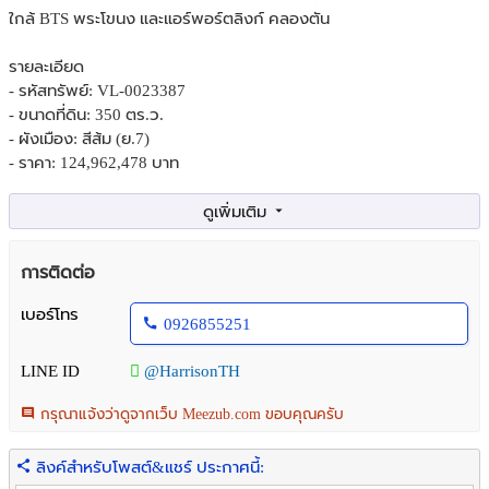
ใกล้ BTS พระโขนง และแอร์พอร์ตลิงก์ คลองตัน
รายละเอียด
- รหัสทรัพย์: VL-0023387
- ขนาดที่ดิน: 350 ตร.ว.
- ผังเมือง: สีส้ม (ย.7)
- ราคา: 124,962,478 บาท
**เหมาะสำหรับทำเป็นที่อพาร์ทเม้น ทาวน์โฮมหรือสำนักงาน*
จุดเด่นใกล้เคียง
การติดต่อ
- ใกล้ BTS พระโขนง
- ใกล้ Airport Rail Link คลองตัน
เบอร์โทร
0926855251
- ใกล้ โรงพยาบาลปิยะเวช
- ใกล้ โรงพยาบาลสมิติเวช สุขุวิท
LINE ID
@HarrisonTH
- ใกล้ มหาวิทยาลัยศรีนครินทรวิโรฒ ประสานมิตร
- ใกล้ Emporium
กรุณาแจ้งว่าดูจากเว็บ Meezub.com ขอบคุณครับ
- ใกล้ โรงเรียนนานาชาติแอนดรูว์ กรุงเทพฯ
ลิงค์สำหรับโพสต์&แชร์ ประกาศนี้:
สนใจนัดชมสถานที่หรือสอบถามรายละเอียดเพิ่มเติม