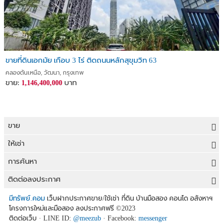
ขายที่ดินเอกมัย เกือบ 3 ไร่ ติดถนนหลักสุขุมวิท 63
คลองตันเหนือ, วัฒนา, กรุงเทพ
ขาย:
บาท
1,146,400,000
ขาย
ขายที่ดิน
ให้เช่า
ขายบ้าน
ให้เช่าที่ดิน
การค้นหา
ขายคอนโด
ให้เช่าบ้าน
ขายที่ดิน
ติดต่อลงประกาศ
ขายทาวน์เฮาส์
ให้เช่าคอนโด
ประกาศขายที่ดิน
ลงประกาศขายฟรี
มีทรัพย์.คอม
เว็บฝากประกาศขาย/ใช้เช่า ที่ดิน บ้านมือสอง คอนโด อสังหาฯ
ขายอาคารพาณิชย์
โครงการใหม่และมือสอง ลงประกาศฟรี
©2023
ให้เช่าทาวน์เฮาส์
ที่ดินราคาถูก
ลงประกาศให้เช่าฟรี
ติดต่อเว็บ · LINE ID:
@meezub
· Facebook:
messenger