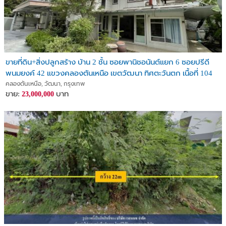
ขายที่ดิน+สิ่งปลูกสร้าง บ้าน 2 ชั้น ซอยพานิชอนันต์แยก 6 ซอยปรีดี
พนมยงค์ 42 แขวงคลองตันเหนือ เขตวัฒนา ทิศตะวันตก เนื้อที่ 104
ตารางวา
คลองตันเหนือ, วัฒนา, กรุงเทพ
ขาย:
บาท
23,000,000