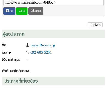
Tel : 083-543-9779 (คุณธัชพล) 092-685-5251 (คุณจริยา)
LINE ID : @HarrisonTH
FB
LINE
Email
VL-0023387 ***เพื่อความรวดเร็วในการสอบถามข้อมูลโปรดแจ้งรหัส
ทรัพย์กับเจ้าหน้าที่***
แจ้งลบ
ผู้ลงประกาศ
ชื่อ
jariya Boontiang
มือถือ
092-685-5251
ใช้งานล่าสุด:
--
คำค้นหาใกล้เคียง
ประกาศที่เกี่ยวข้อง