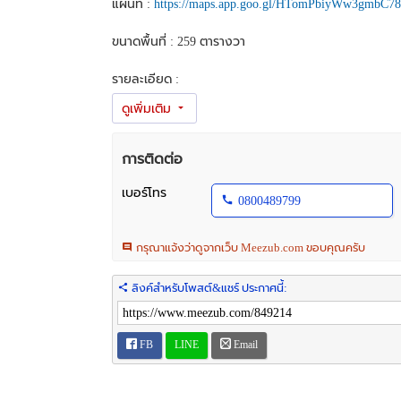
แผนที่ :
https://maps.app.goo.gl/HTomPbiyWw3gmbC78
ขนาดพื้นที่ : 259 ตารางวา
รายละเอียด :
- ที่ดินเปล่าแปลงสวย ทำเลดี ใกล้แหล่งชุมชน
- อยู่ติดกับสิรินอินลอฟท์ คอนโดมิเนียม
- เข้า-ออกสะดวก ติดถนนสาธารณะ
- ห่างถนนสุขุมวิทเพียง 500 เมตร
การติดต่อ
- บรรยากาศดี เหมาะอยู่อาศัยและทำธุรกิจ
เบอร์โทร
0800489799
เหมาะสำหรับ :
- สร้างบ้านพักอาศัย
กรุณาแจ้งว่าดูจากเว็บ Meezub.com ขอบคุณครับ
- ทำอพาร์ตเมนต์ / คอนโด
- เปิดร้านกาแฟ / ร้านอาหาร
- ลงทุนเก็งกำไรในอนาคต
ลิงค์สำหรับโพสต์&แชร์ ประกาศนี้:
สถานที่ใกล้เคียง :
- ห้างโรบินสันบ้านฉาง
FB
LINE
Email
- เซเว่น / ซีเจ
- ร้านอาหาร / ร้านกาแฟ
- ร้านล้างรถ