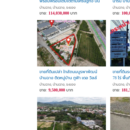
พร้อมพร้อมเติบโตตามเศรษฐกิจ บน
น้ำริน บ้
พื้นที่สีส้ม 19ไร่ 2 งาน อ.บ้านฉาง
บ้านฉาง, บ้านฉาง, ระยอง
บ้านฉาง, บ้
จ.ระยอง
ขาย:
114,030,000
บาท
ขาย:
100,
ขายที่ดินเปล่า ใกล้ถนนบูรพาพัฒน์
ขายที่ดินร
บ้านฉาง ติดหมู่บ้าน ภูฟ้า เดอ วิลล์
78 ไร่ พื้
EEC ใกล้ท
บ้านฉาง, บ้านฉาง, ระยอง
บ้านฉาง, บ้
ขาย:
9,500,000
บาท
ขาย:
181,