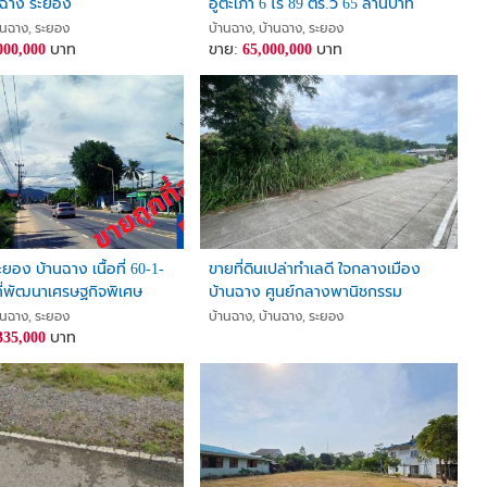
านฉาง ระยอง
อู่ตะเภา 6 ไร่ 89 ตร.ว 65 ล้านบาท
านฉาง, ระยอง
บ้านฉาง, บ้านฉาง, ระยอง
000,000
บาท
ขาย:
65,000,000
บาท
ะยอง บ้านฉาง เนื้อที่ 60-1-
ขายที่ดินเปล่าทำเลดี ใจกลางเมือง
นที่พัฒนาเศรษฐกิจพิเศษ
บ้านฉาง ศูนย์กลางพานิชกรรม
่าเรือมาบตาพุต*ขายด่วน*
านฉาง, ระยอง
บ้านฉาง, บ้านฉาง, ระยอง
335,000
บาท