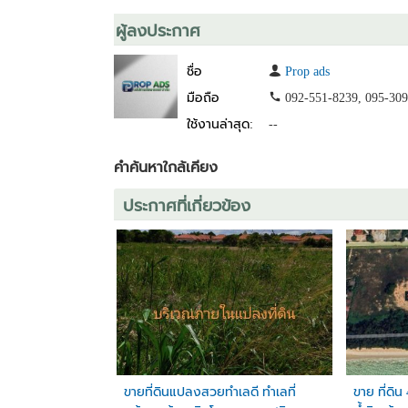
- ตลาด
ผู้ลงประกาศ
- นิคมอุตสาหกรรมมาบตาพุด
ชื่อ
Prop ads
ราคาขายทั้งหมด : 3,626,000 บาท
ราคาตารางวาละ : 14,000 บาท
มือถือ
092-551-8239, 095-309
ใช้งานล่าสุด:
--
สนใจติดต่อ
080-048-9799
คำค้นหาใกล้เคียง
(หากสนใจซื้อแบบผ่อน สามารถโทรสอบถามรายละเอียดเพิ
ประกาศที่เกี่ยวข้อง
ขายที่ดินแปลงสวยทำเลดี ทำเลที่
ขาย ที่ดิน