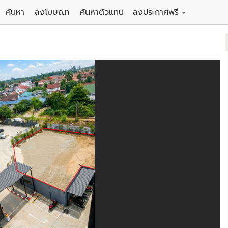
ค้นหา
ลงโฆษณา
ค้นหาตัวแทน
ลงประกาศฟรี
ดิน
ลงประกาศขายฟรี
าน
ลงประกาศให้เช่าฟรี
คอนโด
าวน์เฮาส์
 / โรงแรม
พาร์ทเม้นท์ / โรงแรม
์ / สำนักงาน
อาคารพาณิชย์ / สำนักงาน
ดัง
รงงาน / โกดัง