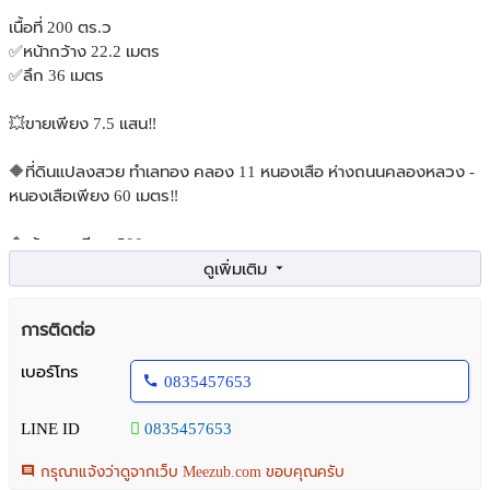
เนื้อที่ 200 ตร.ว
✅หน้ากว้าง 22.2 เมตร
✅ลึก 36 เมตร
💥ขายเพียง 7.5 แสน‼️
🔶ที่ดินแปลงสวย ทำเลทอง คลอง 11 หนองเสือ ห่างถนนคลองหลวง -
หนองเสือเพียง 60 เมตร‼️
🔶เข้าซอยเพียง 500 เมตร
🔶ถนนคอนกรีตสาธารณะ 8.75 เมตร
การติดต่อ
🔶น้ำประปา ไฟ้ฟา เพื่อนบ้านอยู่ในชุมชน
เบอร์โทร
0835457653
💥ฟรีทุกค่าใช้จ่ายในการโอน
LINE ID
0835457653
สอบถามเพิ่มเติม
กรุณาแจ้งว่าดูจากเว็บ Meezub.com ขอบคุณครับ
☎️คุณก้องโทร / ไลน์ : 0835457653