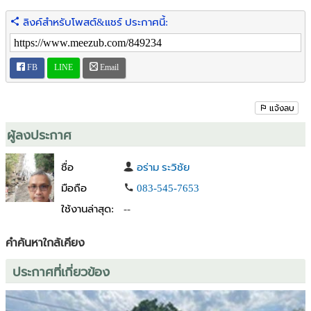
ลิงค์สำหรับโพสต์&แชร์ ประกาศนี้:
🌐เพจ :ที่ดินสวยทำเลดีราคาถูกแบ่งขายสดผ่อน
https://www.facebook.com/konk88
FB
LINE
Email
แจ้งลบ
ผู้ลงประกาศ
ชื่อ
อร่าม ระวิชัย
มือถือ
083-545-7653
ใช้งานล่าสุด:
--
คำค้นหาใกล้เคียง
ประกาศที่เกี่ยวข้อง