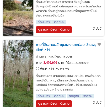
ที่ดินเปล่าขนาด 83.6 ตารางวา ตั้งอยู่ในซอย
ชัยพฤกษ์ 42 หมู่บ้านชัยพฤกษ์ เหมาะสำหรับสร้างบ้าน
พักอาศัย ที่ดินอยู่ติดถนนคอนกรีตคุณภาพดี ไม่มี
ชำรุด ฝั่งตรงข้ามไม่มีส
ที่ดินเปล่า
ติดถนน
วันนี้
ดูรายละเอียด - ติดต่อ
ขายที่ดินสายปลักชุมแสง นาหม่อม บ้านพรุ
เนื้อที่ 2 ไร่
บ้านพรุ, หาดใหญ่, สงขลา
ขาย:
บาท
2,400,000
ไร่ละ 1,163,636 บาท
พื้นที่ 2 ไร่ 25 ตร.วา
ที่ดินสวนยาง สายปลักชุมแสง นาหม่อม ตรงข้ามปาก
ทางเข้าวัดภูผาญาติการาม ตำบลบ้านพรุ อำเภอ
หาดใหญ่ จังหวัดสงขลา เนื้อที่ 2 ไร่ แบ่งออกป็น 3
แปลง แปลงละ 3 งาน ราคาต่อ
ที่ดินเปล่า
ติดถนน
ติดภูเขา
วิวสวย
วันนี้
ดูรายละเอียด - ติดต่อ