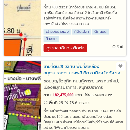
ที่ดิน 400 ตรว.หน้ากว้างประมาณ 45.8ม.ลึก 35ม.
ถ.ศรีนครินทร์ ซอยศรีด่าน12 ใกล้ สถานี ศรีแบริ่ง
รถไฟฟ้าสายสีเหลือง ลาดพร้าว-ศรีนครินทร์-
เทพารักษ์-สำโรง บรรยากาศเย
เจ้าของขายเอง
ที่ดินเปล่า
ติดถนน
วิวสวย
วันนี้
ดูรายละเอียด - ติดต่อ
ขายที่ดิน29 ไร่เศษ พื้นที่สีเหลือง
สมุทรปราการ บางพลี ติด อ.เมือง โกดัง รง.
หมู่บ้าน อนาคตดีโอกาสสูง ใกล้หรือติดถ.แพ
ซอยบุญริ้วอุทิศ ถนนกู้พารา, แพรกษาใหม่,
รกษาส่วนต่อขยายตามผังเมืองปัจจุบัน
เมืองสมุทรปราการ, สมุทรปราการ
ขาย:
บาท
182,475,000
ไร่ละ 6,249,893 บาท
พื้นที่ 29 ไร่ 78.6 ตร.วา
ที่ดินหน้ากว้างแนวคลองเก้า ประมาณ 314 เมตร ลึก
ประมาณ196 เมตร ถมและพัฒนาแล้วบางส่วน
ปัจจุบันเหมาะสำหรับ ทำโกดังให้เช่า,ทำโรงงานได้หลาย
อย่าง, ที่พักอาศัยของครอบคร