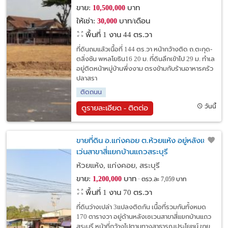
ขาย:
บาท
10,500,000
ให้เช่า:
บาท/เดือน
30,000
พื้นที่ 1 งาน 44 ตร.วา
ที่ดินถมแล้วเนื้อที่ 144 ตร.วา หน้ากว้างติด ถ.ตะกุด-
ตลิ่งชัน พหลโยธิน16 20 ม. ที่ดินลึกเข้าไป 29 ม. ทำเล
อยู่ติดหน้าหมู่บ้านพึ่งงาม ตรงข้ามกับร้านอาหารครัว
ปลาสรา
ติดถนน
วันนี้
ดูรายละเอียด - ติดต่อ
ขายที่ดิน อ.แก่งคอย ต.ห้วยแห้ง อยู่หลังเซ
เว่นสาขาสี่แยกบ้านแถวสระบุรี
ห้วยแห้ง, แก่งคอย, สระบุรี
ขาย:
บาท
1,200,000
ตรว.ละ 7,059 บาท
พื้นที่ 1 งาน 70 ตร.วา
ที่ดินว่างเปล่า 3แปลงติดกัน เนื้อที่รวมกันทั้งหมด
170 ตารางวา อยู่ด้านหลังเซเวนสาขาสี่แยกบ้านแถว
สระบุรี หน้าที่กว้างไปตามทางสาธารณประโยชน์ ขาย