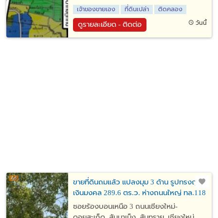
เจ้าของขายเอง
ที่ดินเปล่า
ติดคลอง
วันนี้
ดูรายละเอียด - ติดต่อ
ขายที่ดินถมแล้ว แปลงมุม 3 ด้าน รูปทรงถุง
เงินมงคล 289.6 ตร.ว. ห่างถนนใหญ่ ทล.118
เพียง 100 เมตร สันนาเม็ง สันทราย เชียงใหม่
ซอยร้องบอนเหนือ 3 ถนนเชียงใหม่-
ดอยสะเก็ด, สันนาเม็ง, สันทราย, เชียงใหม่