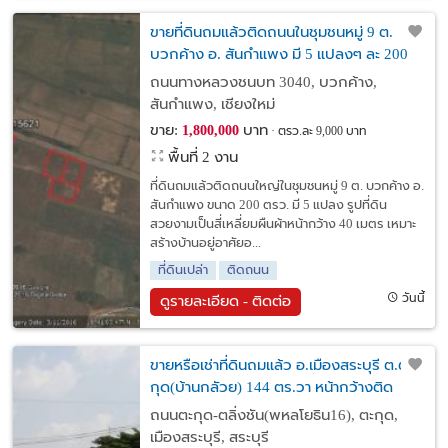
ขายที่ดินถมแล้วติดถนนในชุมชนหมู่ 9 ต.
บวกค้าง อ. สันกำแพง มี 5 แปลงๆ ละ 200
ตรว.
ถนนทางหลวงชนบท 3040, บวกค้าง,
สันกำแพง, เชียงใหม่
ขาย:
บาท
1,800,000
ตรว.ละ 9,000 บาท
พื้นที่ 2 งาน
ที่ดินถมแล้วติดถนนใหญ่ในชุมชนหมู่ 9 ต. บวกค้าง อ.
สันกำแพง ขนาด 200 ตรว. มี 5 แปลง รูปที่ดิน
สวยงามเป็นสี่เหลี่ยมผืนผ้าหน้ากว้าง 40 เมตร เหมาะ
สร้างบ้านอยู่อาศัยอ...
ที่ดินเปล่า
ติดถนน
วันนี้
ดูรายละเอียด - ติดต่อ
ขายหรือเช่าที่ดินถมแล้ว อ.เมืองสระบุรี ต.ตะ
กุด(บ้านกลัวย) 144 ตร.วา หน้ากว้างติด
ถ.ตะกุด-ตลิ่งชัน(พหลโยธิน16) 20ม.
ถนนตะกุด-ตลิ่งชัน(พหลโยธิน16), ตะกุด,
เมืองสระบุรี, สระบุรี