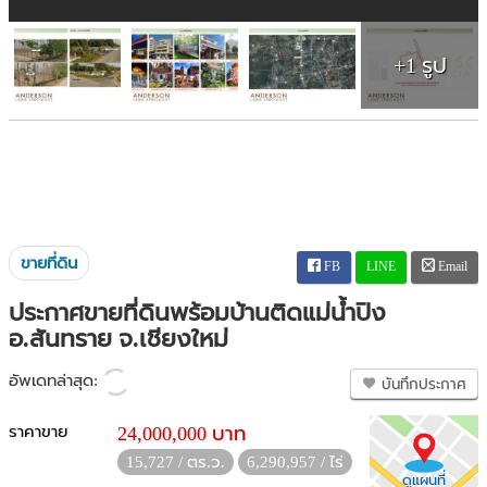
+1 รูป
ขายที่ดิน
FB
LINE
Email
ประกาศขายที่ดินพร้อมบ้านติดแม่น้ำปิง
อ.สันทราย จ.เชียงใหม่
อัพเดทล่าสุด:
บันทึกประกาศ
ราคาขาย
24,000,000 บาท
15,727 / ตร.ว.
6,290,957 / ไร่
ดูแผนที่