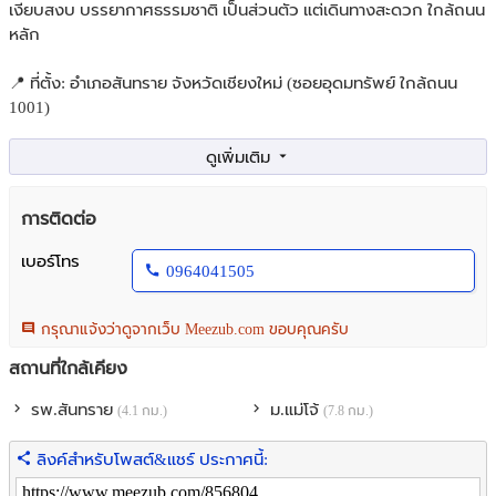
เงียบสงบ บรรยากาศธรรมชาติ เป็นส่วนตัว แต่เดินทางสะดวก ใกล้ถนน
หลัก
📍 ที่ตั้ง: อำเภอสันทราย จังหวัดเชียงใหม่ (ซอยอุดมทรัพย์ ใกล้ถนน
1001)
📐 เนื้อที่: 3-3-26 ไร่ (รวม 1,526 ตารางวา)
🏠 ภายในที่ดินประกอบด้วย
การติดต่อ
บ้านสองชั้น 1 หลัง (2 ห้องนอน)
บ้านชั้นเดียว 1 หลัง (3 ห้องนอน)
เบอร์โทร
0964041505
พื้นที่ร่มรื่น ปลูกต้นสักเต็มพื้นที่กว่า 300 ต้น 🌳
✨ จุดเด่นของที่ดิน
กรุณาแจ้งว่าดูจากเว็บ Meezub.com ขอบคุณครับ
ที่ดินผืนใหญ่ สวย เป็นผืนเดียว
สถานที่ใกล้เคียง
ทางเข้า–ออกสะดวก รถเข้าได้
เหมาะทำที่อยู่อาศัย รีสอร์ท หรือพูลวิลล่า
รพ.สันทราย
ม.แม่โจ้
(4.1 กม.)
(7.8 กม.)
บรรยากาศธรรมชาติ เงียบสงบ แต่ไม่ไกลเมือง
ลิงค์สำหรับโพสต์&แชร์ ประกาศนี้:
🗺 สถานที่ใกล้เคียง