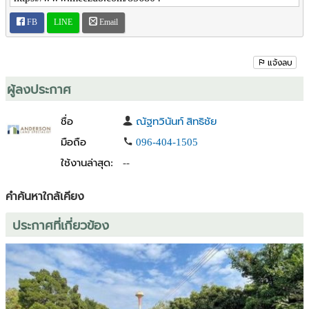
โรงพยาบาลสันทราย ประมาณ 7 กม.
โรงพยาบาลนครพิงค์ ประมาณ 8.4 กม.
FB
LINE
Email
เซ็นทรัล เชียงใหม่ ประมาณ 20.8 กม.
มหาวิทยาลัยเชียงใหม่ ประมาณ 22.1 กม.
สนามบินเชียงใหม่ ประมาณ 34.9 กม.
แจ้งลบ
ผู้ลงประกาศ
💰 ราคาขายรวมเพียง: 24,000,000 บาท
ชื่อ
ณัฐทวินันท์ สิทธิชัย
📞 สนใจสอบถาม / นัดชมที่ดิน
โทร. 062-915-4956
มือถือ
096-404-1505
ใช้งานล่าสุด:
--
คำค้นหาใกล้เคียง
ประกาศที่เกี่ยวข้อง