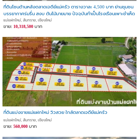
ที่ดินโซนด้านหลังตลาดเจดีย์แม่ครัว ตารางวาละ 4,500 บาท ย่านชุมชน
บรรยากาศร่มรื่น สงบ ต้นไม้มายมาย ปัจจุบันทำเป็นโรงเรือนเพาะชำเห็ด
ส่งออ
แม่แฝกใหม่, สันทราย, เชียงใหม่
ขาย:
บาท
10,318,500
ที่ดินแบ่งขายแม่แฝกใหม่ วิวสวย ใกล้ตลาดเจดีย์แม่ครัว
แม่แฝกใหม่, สันทราย, เชียงใหม่
ขาย:
บาท
560,000