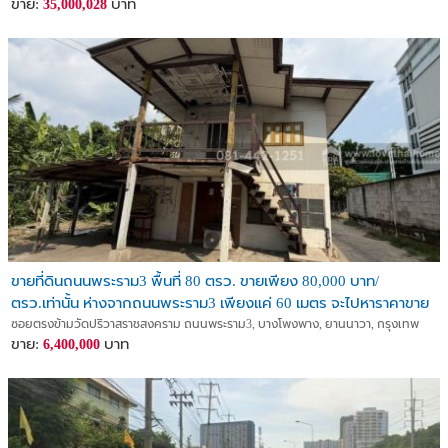
ขาย:
บาท
35,000,028
ขายที่ดินถนนพระราม3 พื้นที่ 80 ตรว. ขายเพียง 80,000 บาท/
ตรว.เท่านั้น ห่างจากถนนพระราม3 เพียงแค่ 60 เมตร จะไปหาราคาขาย
ถูกขนาดนี้ในย่านนี้ไม่มีอีกแล้ว
ซอยตรงข้ามวัดปริวาสราชสงคราม ถนนพระราม3, บางโพงพาง, ยานนาวา, กรุงเทพ
ขาย:
บาท
6,400,000