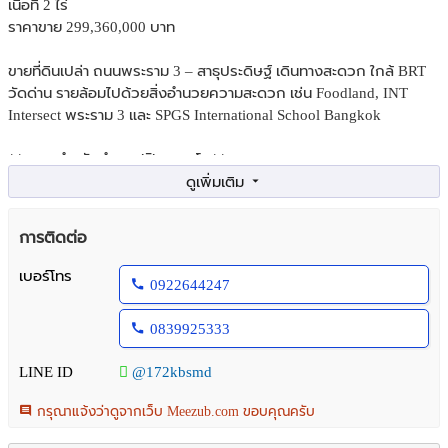
เนื้อที่ 2 ไร่
ราคาขาย 299,360,000 บาท
ขายที่ดินเปล่า ถนนพระราม 3 – สาธุประดิษฐ์ เดินทางสะดวก ใกล้ BRT
วัดด่าน รายล้อมไปด้วยสิ่งอำนวยความสะดวก เช่น Foodland, INT
Intersect พระราม 3 และ SPGS International School Bangkok
**เหมาะสำหรับทำออฟฟิศ คอนโด**
สถานที่อำนวยความสะดวกใกล้เคียง
-BRT วัดด่าน
การติดต่อ
-Foodland
-INT Intersect พระราม 3
เบอร์โทร
0922644247
-SPGS International School Bangkok
0839925333
#Landforsales #ขายที่ดิน #ลงทุนอสังหา #อสังหาริมทรัพย์ #ทำเลทอง
#ที่ดินกรุงเทพ #ขายที่ดิน #ขายที่ดินเปล่า #ที่ดินราคาถูก #ขายบ้าน
LINE ID
@172kbsmd
#บ้าน #อพาร์ทเม้นท์ #โรงแรม #โฮสเทล #ที่ดินพระราม3 #พระราม3
#สาธุประดิษฐ์ #ยานนาวา #บางโพงพาง
กรุณาแจ้งว่าดูจากเว็บ Meezub.com ขอบคุณครับ
สนใจนัดชมสถานที่หรือสอบถามรายละเอียดเพิ่มเติม