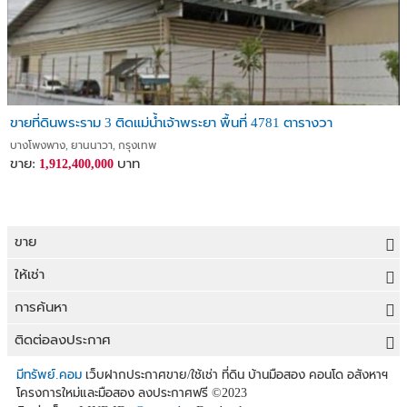
ขายที่ดินพระราม 3 ติดแม่น้ำเจ้าพระยา พื้นที่ 4781 ตารางวา
บางโพงพาง, ยานนาวา, กรุงเทพ
ขาย:
บาท
1,912,400,000
ขาย
ขายที่ดิน
ให้เช่า
ขายบ้าน
ให้เช่าที่ดิน
การค้นหา
ขายคอนโด
ให้เช่าบ้าน
ขายที่ดิน
ติดต่อลงประกาศ
ขายทาวน์เฮาส์
ให้เช่าคอนโด
ประกาศขายที่ดิน
ลงประกาศขายฟรี
มีทรัพย์.คอม
เว็บฝากประกาศขาย/ใช้เช่า ที่ดิน บ้านมือสอง คอนโด อสังหาฯ
ขายอาคารพาณิชย์
โครงการใหม่และมือสอง ลงประกาศฟรี
©2023
ให้เช่าทาวน์เฮาส์
ที่ดินราคาถูก
ลงประกาศให้เช่าฟรี