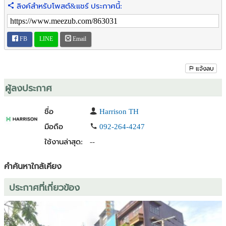
ลิงค์สำหรับโพสต์&แชร์ ประกาศนี้:
Tel : 083-992-5333 (คุณมูริน)
LINE ID : @172kbsmd
เว็บไซต์ :
https://www.harrison.co.th/
FB
LINE
Email
รหัสทรัพย์ : VL-0024434
แจ้งลบ
**เพื่อความรวดเร็วในการสอบถามข้อมูล โปรดแจ้งรหัสทรัพย์กับเจ้า
หน้าที่**
ผู้ลงประกาศ
ชื่อ
Harrison TH
มือถือ
092-264-4247
ใช้งานล่าสุด:
--
คำค้นหาใกล้เคียง
ประกาศที่เกี่ยวข้อง