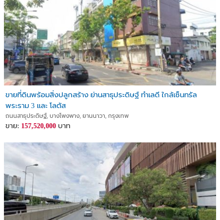
ขายที่ดินพร้อมสิ่งปลูกสร้าง ย่านสาธุประดิษฐ์ ทำเลดี ใกล้เซ็นทรัล
พระราม 3 และ โลตัส
ถนนสาธุประดิษฐ์, บางโพงพาง, ยานนาวา, กรุงเทพ
ขาย:
บาท
157,520,000