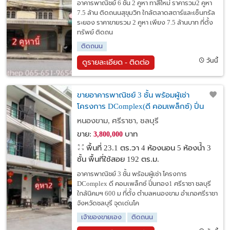
อาคารพาณิชย์ 6 ชั้น 2 คูหา ทาสีใหม่ ราคารวม2 คูหา
7.5 ล้าน ติดถนนสุขุมวิท ใกล้ตลาดสตาร์และเซ็นทรัล
ระยอง ราคาขายรวม 2 คูหา เพียง 7.5 ล้านบาท ที่ตั้ง
ทรัพย์ ติดถน
ติดถนน
วันนี้
ดูรายละเอียด - ติดต่อ
ขายอาคารพาณิชย์ 3 ชั้น พร้อมผู้เช่า
โครงการ DComplex(ดี คอมเพล็กซ์) ปิ่น
ทอง1 ศรีราชา ชลบุรี ใกล้นิคมฯ 600 ม
หนองขาม, ศรีราชา, ชลบุรี
ขาย:
บาท
3,800,000
พื้นที่ 23.1 ตร.วา
4 ห้องนอน 5 ห้องน้ำ 3
ชั้น พื้นที่ใช้สอย 192 ตร.ม.
อาคารพาณิชย์ 3 ชั้น พร้อมผู้เช่า โครงการ
DComplex ดี คอมเพล็กซ์ ปิ่นทอง1 ศรีราชา ชลบุรี
ใกล้นิคมฯ 600 ม ที่ตั้ง ตำบลหนองขาม อำเภอศรีราชา
จังหวัดชลบุรี จุดเด่นโค
เจ้าของขายเอง
ติดถนน