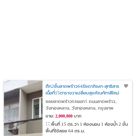
ตึก2ชั้นลาดพร้าว64รัชดาภิเษก-สุทธิสาร
เนื้อที่15ตารางวาเปลี่ยบสุขภัณฑ์ทาสีใหม่
พร้อมเข้าอยู่ Mrtโชคชัย4เพียง1กม.เดินออก
ซอยลาดพร้าว64แยก5 ถนนลาดพร้าว,
ถนนใหญ่เพียง300ม.ทำสำนักงานได้
วังทองหลาง, วังทองหลาง, กรุงเทพ
ขาย:
บาท
2,000,000
พื้นที่ 15 ตร.วา
1 ห้องนอน 1 ห้องน้ำ 2 ชั้น
พื้นที่ใช้สอย 64 ตร.ม.