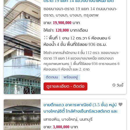
ตราด 19 แยก 14 แขวงบางนาเหนือ เขต
บางนา กรุงเทพ
ซอยบางนา-ตราด 19 แยก 14 ถนนบางนา-
ตราด, บางนา, บางนา, กรุงเทพ
ขาย:
บาท
19,900,000
ให้เช่า:
บาท/เดือน
120,000
พื้นที่ 1 งาน 12 ตร.วา
6 ห้องนอน 6
ห้องน้ำ 4 ชั้น พื้นที่ใช้สอย 936 ตร.ม.
ให้เช่า อาคารสำนักงาน 4 ชั้น 112 ตรว. ซอยบางนา-
ตราด 19 แยก 14 แขวงบางนาเหนือ เขตบางนา
กรุงเทพมหานคร 1.พื้นที่ใช้สอย 936 ตารางเมตร 6
ห้องนอน 6 ห้องน้ำ และ 2. ดาด
ติดถนน
พร้อมอยู่
วันนี้
ดูรายละเอียด - ติดต่อ
ขายตึกแถว อาคารพาณิชย์ (3.5 ชั้น) หมู่บ้าน
บางใหญ่ซิตี้ ใกล้ห้างเซ็นทรัลเวสต์เกต และ
รถไฟฟ้าสายสีม่วง (สถานีตลาดบางใหญ่)
เสาธงหิน, บางใหญ่, นนทบุรี
ขาย:
บาท
3,000,000