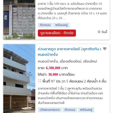
อาคาร 3 ชั้น 100 ตรว. ซ. แจ้งวัฒนะ ปากเกร็ด 34
ซอยเข้าหมู่บ้านสวัสดิการกองทัพบก ต.บางตลาด
อ.ปากเกล็ด จ. นนทบุรี ตัวอาคาร กว้าง 18 x 14 เมตร
ที่ดินกว้าง 20 x 20 ...
ติดถนน
พร้อมอยู่
วันนี้
ดูรายละเอียด - ติดต่อ
ด่วนขายถูก อาคารพาณิชย์ 2คูหาติดกัน เขต
หนองป่าครั่ง
หนองป่าครั่ง, เมืองเชียงใหม่, เชียงใหม่
ขาย:
บาท
6,500,000
ให้เช่า:
บาท/เดือน
30,000
พื้นที่ 97 ตร.วา
5 ห้องนอน 2 ห้องน้ำ 4 ชั้น
อาคารพาณิชย์ 3 ชั้น 2 คูหาทะลุกัน พร้อมบ้านสวน
ด้านหลัง มีพื้นที่สีเขียว น้ำไม่ท่วม ย่านตัวเมือง เขต
หนองป่าครั่ง เดินทางเข้าออกสะดวก ห่างจากถนน
สันกำแพงสายเก่าเพี
เจ้าของขายเอง
ติดถนน
พร้อมอยู่