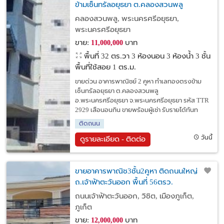
ข้ามเซ็นทรัลอยุธยา ต.คลองสวนพลู
อ.พระนครศรีอยุธยา จ.พระนครศรีอยุธยา
คลองสวนพลู, พระนครศรีอยุธยา,
พระนครศรีอยุธยา
ขาย:
บาท
11,000,000
พื้นที่ 32 ตร.วา
3 ห้องนอน 3 ห้องน้ำ 3 ชั้น
พื้นที่ใช้สอย 1 ตร.ม.
ขายด่วน อาคารพาณิชย์ 2 คูหา ทำเลทองตรงข้าม
เซ็นทรัลอยุธยา ต.คลองสวนพลู
อ.พระนครศรีอยุธยา จ.พระนครศรีอยุธยา รหัส TTR
2929 เสือนอนกิน ขายพร้อมผู้เช่า รับรายได้ทันท
ติดถนน
วันนี้
ดูรายละเอียด - ติดต่อ
ขายอาคารพาณิช3ชั้น2คูหา ติดถนนใหญ่
ถ.เจ้าฟ้าตะวันออก พื้นที่ 56ตรว.
Commercial building for sale, 3 floors, 2
ถนนเจ้าฟ้าตะวันออก, วิชิต, เมืองภูเก็ต,
units. Chaofa East Rd., area 56 sq m.
ภูเก็ต
ขาย:
บาท
12,000,000