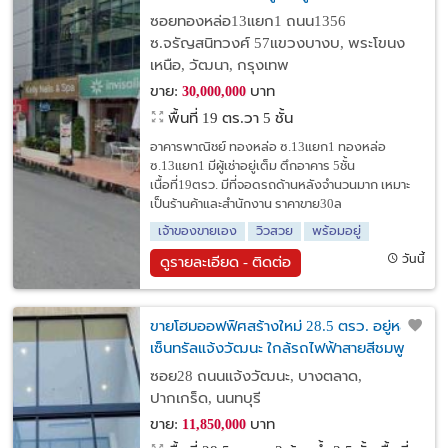
ซอยทองหล่อ13แยก1 ถนน1356
ซ.จรัญสนิทวงศ์ 57แขวงบางบ, พระโขนง
เหนือ, วัฒนา, กรุงเทพ
ขาย:
บาท
30,000,000
พื้นที่ 19 ตร.วา
5 ชั้น
อาคารพาณิชย์ ทองหล่อ ซ.13แยก1 ทองหล่อ
ซ.13แยก1 มีผู้เช่าอยู่เต็ม ตึกอาคาร 5ชั้น
เนื้อที่19ตรว. มีที่จอดรถด้านหลังจำนวนมาก เหมาะ
เป็นร้านค้าและสำนักงาน ราคาขาย30ล
เจ้าของขายเอง
วิวสวย
พร้อมอยู่
วันนี้
ดูรายละเอียด - ติดต่อ
ขายโฮมออฟฟิศสร้างใหม่ 28.5 ตรว. อยู่หลัง
เซ็นทรัลแจ้งวัฒนะ ใกล้รถไฟฟ้าสายสีชมพู
เพียง 500 ม. ซอยแจ้งวัฒนะ 28 อ.ปากเกร็ด
ซอย28 ถนนแจ้งวัฒนะ, บางตลาด,
นนทบุรี
ปากเกร็ด, นนทบุรี
ขาย:
บาท
11,850,000