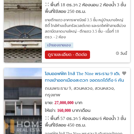
พื้นที่ 18 ตร.วา
2 ห้องนอน 2 ห้องน้ำ 3 ชั้น
พื้นที่ใช้สอย 250 ตร.ม.
ขายตึกแถว อาคารพาณิชย์ 3.5 ชั้น หมู่บ้านบางใหญ่
ซิตี้ ใกล้ห้างเซ็นทรัลเวสต์เกต และรถไฟฟ้าสายสีม่วง
สถานีตลาดบางใหญ่ - ตึกแถว 3.5 ชั้น - เนื้อที่ 18
ตรว. - 2 ห้อง
เจ้าของขายเอง
วันนี้
ดูรายละเอียด - ติดต่อ
โฮมออฟฟิศ ใกล้ The Nine พระราม 9 เดิน
ทางเข้าออกเมืองสะดวก จอดรถได้ถึง 6 คัน
ถนนพระราม 9, สวนหลวง, สวนหลวง,
กรุงเทพ
ขาย:
บาท
27,000,000
ให้เช่า:
บาท/เดือน
160,000
พื้นที่ 57 ตร.วา
5 ห้องนอน 6 ห้องน้ำ 3 ชั้น
พื้นที่ใช้สอย 450 ตร.ม.
ออฟฟิศ ใกล้ The Nine พระราม 9 เดินทางเข้าออก