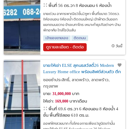
พื้นที่ 56 ตร.วา
8 ห้องนอน 6 ห้องน้ำ
ขายด่วน อาคารพาณิช3ชั้น2คูหา พื้นที่ขนาด 56ตรว.
8ห้องนอน 6ห้องน้ำ ติดถนนใหญ่ เจ้าฟ้าตะวันออก
แยกถนนขวาง ข้างเบทาโกร เหมาะทำธุรกิจต่างๆ บ้าน
พักอาศัย ใกล้โรบินสัน
เจ้าของขายเอง
ติดถนน
วันนี้
ดูรายละเอียด - ติดต่อ
ขาย/ให้เช่า ELSE สุคนธสวัสดิ์26 Modern
Luxury Home office พร้อมลิฟต์ส่วนตัว ตึก
ใหม่พร้อมอยู่ค่ะ
ซอยซำประสิทธิ์, ลาดพร้าว, ลาดพร้าว,
กรุงเทพ
ขาย:
บาท
31,000,000
ให้เช่า:
บาท/เดือน
169,000
พื้นที่ 69.6 ตร.วา
6 ห้องนอน 8 ห้องน้ำ 4
ชั้น พื้นที่ใช้สอย 610 ตร.ม.
ออฟฟิศสวยมาก ทั้งโครงการเพียง3ยูนิตเท่านั้น