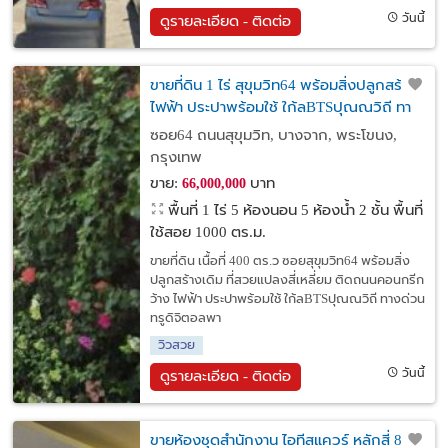
วันนี้
ดูรายละเอียด - ติดต่อ
ขายที่ดิน 1 ไร่ สุขุมวิท64 พร้อมสิ่งปลูกสร้าง
ไฟฟ้า ประปาพร้อมใช้ ใก้ลBTSปุณณวิถี ทา
งด่ว.น
ซอย64 ถนนสุขุมวิท, บางจาก, พระโขนง,
กรุงเทพ
ขาย:
บาท
66,000,000
พื้นที่ 1 ไร่
5 ห้องนอน 5 ห้องน้ำ 2 ชั้น พื้นที่
ใช้สอย 1000 ตร.ม.
ขายที่ดิน เนื้อที่ 400 ตร.ว ซอยสุขุมวิท64 พร้อมสิ่ง
ปลูกสร้างเดิม ที่สวยแปลงสี่เหลี่ยม ติดถนนคอนกรีก
ว้าง ไฟฟ้า ประปาพร้อมใช้ ใก้ลBTSปุณณวิถี ทางด่วน
ทรูดิจิตอลพา
วิวสวย
วันนี้
ดูรายละเอียด - ติดต่อ
ขายห้องชุดสำนักงาน ไอทีสแควร์ หลักสี่ 851