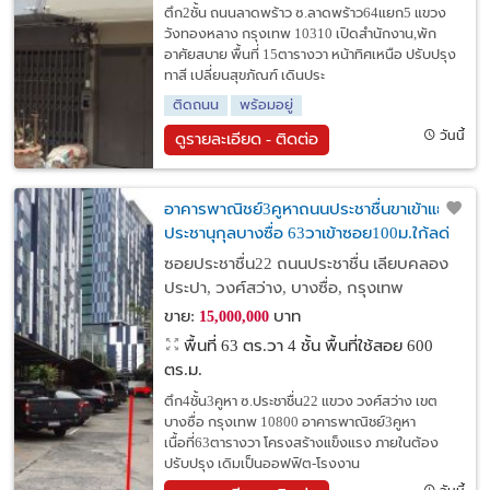
ตึก2ชั้น ถนนลาดพร้าว ซ.ลาดพร้าว64แยก5 แขวง
วังทองหลาง กรุงเทพ 10310 เปิดสำนักงาน,พัก
อาศัยสบาย พื้นที่ 15ตารางวา หน้าทิศเหนือ ปรับปรุง
ทาสี เปลี่ยนสุขภัณฑ์ เดินประ
ติดถนน
พร้อมอยู่
วันนี้
ดูรายละเอียด - ติดต่อ
อาคารพาณิชย์3คูหาถนนประชาชื่นขาเข้าแยก
ประชานุกุลบางซื่อ 63วาเข้าซอย100ม.ใก้ลด่
วนฯศรีรัช ออกถนนบางโพ,เตาปูนพระราม6
ซอยประชาชื่น22 ถนนประชาชื่น เลียบคลอง
ใก้ลMrtบางซ่อนเหมาะทำโกดัง,เกสเฮ้าส์
ประปา, วงศ์สว่าง, บางซื่อ, กรุงเทพ
ขาย:
บาท
15,000,000
พื้นที่ 63 ตร.วา
4 ชั้น พื้นที่ใช้สอย 600
ตร.ม.
ตึก4ชั้น3คูหา ซ.ประชาชื่น22 แขวง วงศ์สว่าง เขต
บางซื่อ กรุงเทพ 10800 อาคารพาณิชย์3คูหา
เนื้อที่63ตารางวา โครงสร้างแข็งแรง ภายในต้อง
ปรับปรุง เดิมเป็นออฟฟิต-โรงงาน