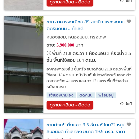
วันนี้
ดูรายละเอียด - ติดต่อ
ขาย อาคารพาณิชย์ สิริ อเวนิว เพชรเกษม 81
ติดริมถนน ...ทำเลดี
หนองแขม, หนองแขม, กรุงเทพ
ขาย:
บาท
5,900,000
พื้นที่ 21.8 ตร.วา
1 ห้องนอน 3 ห้องน้ำ 3.5
ชั้น พื้นที่ใช้สอย 184 ตร.ม.
อาคารพาณิชย์ 3 ชั้นครึ่ง ขนาดที่ดิน 21.8 ตร.วา พื้นที่
ใช้สอย 184 ตร.ม. หน้าบ้านหันไปทางทิศตะวันออก ตัว
อาคารกว้าง 4 เมตร และยาว 12 เมตร พื้นที่ว่างด้าน
หน้าอาคารย
เจ้าของขายเอง
ติดถนน
พร้อมอยู่
วันนี้
ดูรายละเอียด - ติดต่อ
ขายด่วน!! ตึกแถว 3.5 ชั้น เสรีไทย72 หมู่บ้าน
สินอนันต์ ทำเลทอง ขนาด 19.9 ตรว. ราคา
พิเศษเพียง 2.49 ล้านบาทเท่านั้น! คุ้มสุดๆ