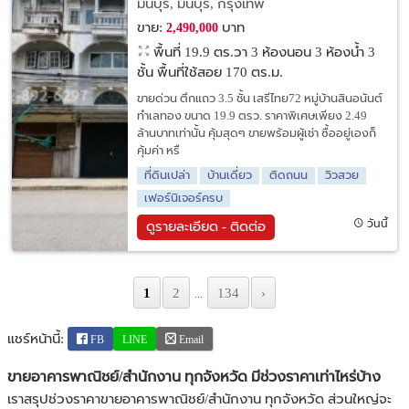
มีนบุรี, มีนบุรี, กรุงเทพ
ขายพร้อมผู้เช่า!
ขาย:
บาท
2,490,000
พื้นที่ 19.9 ตร.วา
3 ห้องนอน 3 ห้องน้ำ 3
ชั้น พื้นที่ใช้สอย 170 ตร.ม.
ขายด่วน ตึกแถว 3.5 ชั้น เสรีไทย72 หมู่บ้านสินอนันต์
ทำเลทอง ขนาด 19.9 ตรว. ราคาพิเศษเพียง 2.49
ล้านบาทเท่านั้น คุ้มสุดๆ ขายพร้อมผู้เช่า ซื้ออยู่เองก็
คุ้มค่า หรื
ที่ดินเปล่า
บ้านเดี่ยว
ติดถนน
วิวสวย
เฟอร์นิเจอร์ครบ
วันนี้
ดูรายละเอียด - ติดต่อ
1
2
134
›
...
แชร์หน้านี้:
FB
LINE
Email
ขายอาคารพาณิชย์/สำนักงาน ทุกจังหวัด มีช่วงราคาเท่าไหร่บ้าง
เราสรุปช่วงราคาขายอาคารพาณิชย์/สำนักงาน ทุกจังหวัด ส่วนใหญ่จะ