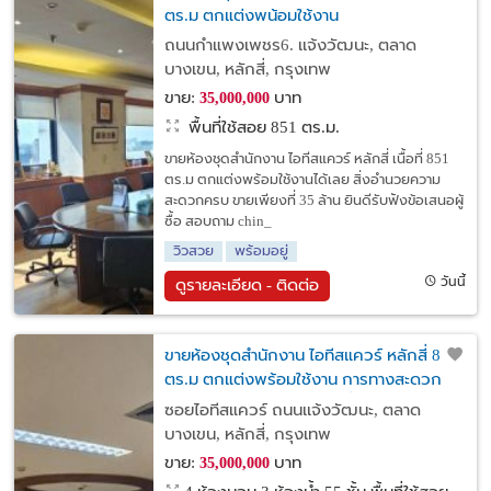
ตร.ม ตกแต่งพน้อมใช้งาน
ถนนกำแพงเพชร6. เเจ้งวัฒนะ, ตลาด
บางเขน, หลักสี่, กรุงเทพ
ขาย:
บาท
35,000,000
พื้นที่ใช้สอย 851 ตร.ม.
ขายห้องชุดสำนักงาน ไอทีสแควร์ หลักสี่ เนื้อที่ 851
ตร.ม ตกแต่งพร้อมใช้งานได้เลย สิ่งอำนวยความ
สะดวกครบ ขายเพียงที่ 35 ล้าน ยินดีรับฟังข้อเสนอผู้
ซื้อ สอบถาม chin_
วิวสวย
พร้อมอยู่
วันนี้
ดูรายละเอียด - ติดต่อ
ขายห้องชุดสำนักงาน ไอทีสแควร์ หลักสี่ 851
ตร.ม ตกแต่งพร้อมใช้งาน การทางสะดวก
ใก้ลรถไฟฟ้าสายสีแดงหลักสี่ ทางด่วน ศูนย์
ซอยไอทีสแควร์ ถนนเเจ้งวัฒนะ, ตลาด
ราชการ
บางเขน, หลักสี่, กรุงเทพ
ขาย:
บาท
35,000,000