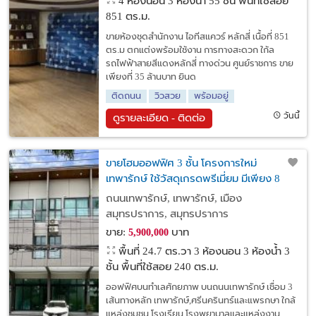
4 ห้องนอน 3 ห้องน้ำ 55 ชั้น พื้นที่ใช้สอย
851 ตร.ม.
ขายห้องชุดสำนักงาน ไอทีสแควร์ หลักสี่ เนื้อที่ 851
ตร.ม ตกแต่งพร้อมใช้งาน การทางสะดวก ใก้ล
รถไฟฟ้าสายสีแดงหลักสี่ ทางด่วน ศูนย์ราชการ ขาย
เพียงที่ 35 ล้านบาท ยินด
ติดถนน
วิวสวย
พร้อมอยู่
วันนี้
ดูรายละเอียด - ติดต่อ
ขายโฮมออฟฟิศ 3 ชั้น โครงการใหม่
เทพารักษ์ ใช้วัสดุเกรดพรีเมี่ยม มีเพียง 8
ยูนิต ราคาพิเศษเริ่ม 5.9 ลบ. เปิดธุรกิจ ซื้ออยู่
ถนนเทพารักษ์, เทพารักษ์, เมือง
เองหรือลงทุนก็คุ้ม yeild 7%
สมุทรปราการ, สมุทรปราการ
ขาย:
บาท
5,900,000
พื้นที่ 24.7 ตร.วา
3 ห้องนอน 3 ห้องน้ำ 3
ชั้น พื้นที่ใช้สอย 240 ตร.ม.
ออฟฟิศบนทำเลศักยภาพ บนถนนเทพารักษ์ เชื่อม 3
เส้นทางหลัก เทพารักษ์,ศรีนครินทร์และแพรกษา ใกล้
แหล่งชุมชน โรงเรียน โรงพยาบาลและแหล่งงาน