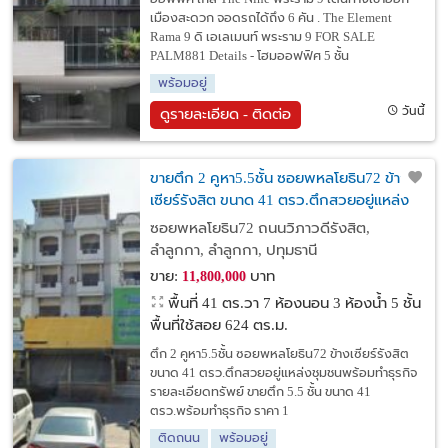
เมืองสะดวก จอดรถได้ถึง 6 คัน . The Element
Rama 9 ดิ เอเลเมนท์ พระราม 9 FOR SALE
PALM881 Details - โฮมออฟฟิศ 5 ชั้น
พร้อมอยู่
วันนี้
ดูรายละเอียด - ติดต่อ
ขายตึก 2 คูหา5.5ชั้น ซอยพหลโยธิน72 ข้าง
เซียร์รังสิต ขนาด 41 ตรว.ตึกสวยอยู่แหล่ง
ชุมชนพร้อมทำธุรกิจ
ซอยพหลโยธิน72 ถนนวิภาวดีรังสิต,
ลำลูกกา, ลำลูกกา, ปทุมธานี
ขาย:
บาท
11,800,000
พื้นที่ 41 ตร.วา
7 ห้องนอน 3 ห้องน้ำ 5 ชั้น
พื้นที่ใช้สอย 624 ตร.ม.
ตึก 2 คูหา5.5ชั้น ซอยพหลโยธิน72 ข้างเซียร์รังสิต
ขนาด 41 ตรว.ตึกสวยอยู่แหล่งชุมชนพร้อมทำธุรกิจ
รายละเอียดทรัพย์ ขายตึก 5.5 ชั้น ขนาด 41
ตรว.พร้อมทำธุรกิจ ราคา 1
ติดถนน
พร้อมอยู่