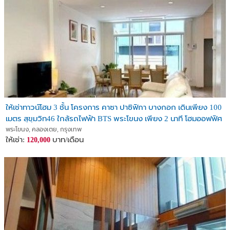
ให้เช่าทาวน์โฮม 3 ชั้น โครงการ คาซา ปาซิฟิกา บางกอก เดินเพียง 100
เมตร สุขุมวิท46 ใกล้รถไฟฟ้า BTS พระโขนง เพียง 2 นาที โฮมออฟฟิศ
พระโขนง, คลองเตย, กรุงเทพ
ให้เช่า:
บาท/เดือน
120,000