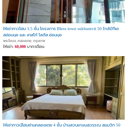
ให้เช่าทาวโฮม 3.5 ชั้น โครงการ Bless town sukhumvit 50 ใกล้บีทีเอ
สอ่อนนุช และ เทสโก้ โลตัส อ่อนนุช
พระโขนง, คลองเตย, กรุงเทพ
ให้เช่า:
บาท/เดือน
60,000
ให้เช่าทาวน์โฮมย่านคลองเตย 4 ชั้น บ้านสวนเกษมสุวรรณ สุขุมวิท 50