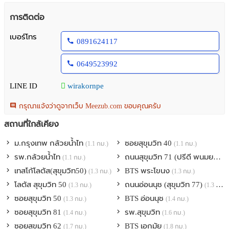
-ใกล้ตลาด เซเว่น แหล่งช้อปปิ้งเกทเวย์ เอกมัย บิ๊กซี โลตัส เอ็มโพเรียม
การติดต่อ
-โรงพยาบาลสุขุมวิท โรงพยาบาลเทพธารินทร์ ช่องสาม
เบอร์โทร
0891624117
- ไม่รับสัตว์เลี้ยง / ไม่สูบกัญชา / ไม่รับจดทะเบียนบริษัท
0649523992
ที่ตั้ง ซอย สุขุมวิท 48แขวงพระโขนง เขตคลองเตย กรุงเทพมหานคร
10110
LINE ID
wirakornpe
สนใจติดต่อ คุณ น้อย Agent 0891624117 // ID Line :0649523992
กรุณาแจ้งว่าดูจากเว็บ Meezub.com ขอบคุณครับ
Face book willium wallest // ID line:wirakornpe #NO387
# ขายบ้าน #เช่าบ้าน #เช่าโกดัง #ขาย เช่าโรงาน #ที่ดิน #คอนโด
สถานที่ใกล้เคียง
ม.กรุงเทพ กล้วยน้ำไท
ซอยสุขุมวิท 40
(1.1 กม.)
(1.1 กม.)
รพ.กล้วยน้ำไท
ถนนสุขุมวิท 71 (ปรีดี พนมยงค์)
(1.1 กม.)
เทสโก้โลตัส(สุขุมวิท50)
BTS พระโขนง
(1.3 กม.)
(1.3 กม.)
โลตัส สุขุมวิท 50
ถนนอ่อนนุช (สุขุมวิท 77)
(1.3 กม.)
(1.3 กม.)
ซอยสุขุมวิท 50
BTS อ่อนนุช
(1.3 กม.)
(1.4 กม.)
ซอยสุขุมวิท 81
รพ.สุขุมวิท
(1.4 กม.)
(1.6 กม.)
ซอยสุขุมวิท 62
BTS เอกมัย
(1.7 กม.)
(1.8 กม.)