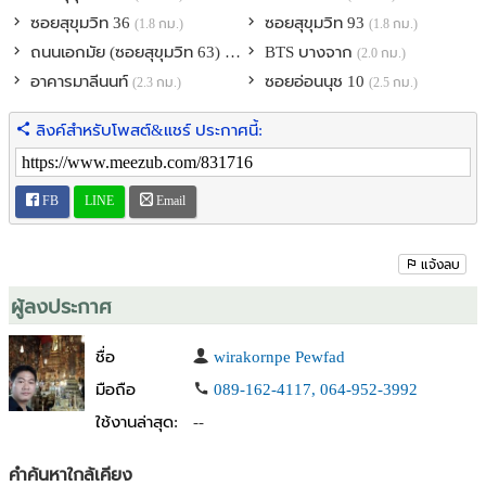
ซอยสุขุมวิท 36
ซอยสุขุมวิท 93
(1.8 กม.)
(1.8 กม.)
ถนนเอกมัย (ซอยสุขุมวิท 63)
BTS บางจาก
(1.9 กม.)
(2.0 กม.)
อาคารมาลีนนท์
ซอยอ่อนนุช 10
(2.3 กม.)
(2.5 กม.)
ลิงค์สำหรับโพสต์&แชร์ ประกาศนี้:
FB
LINE
Email
แจ้งลบ
ผู้ลงประกาศ
ชื่อ
wirakornpe Pewfad
มือถือ
089-162-4117, 064-952-3992
ใช้งานล่าสุด:
--
คำค้นหาใกล้เคียง