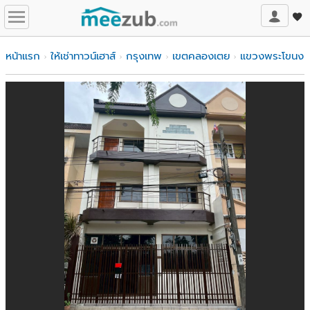
หน้าแรก
ให้เช่าทาวน์เฮาส์
กรุงเทพ
เขตคลองเตย
แขวงพระโขนง