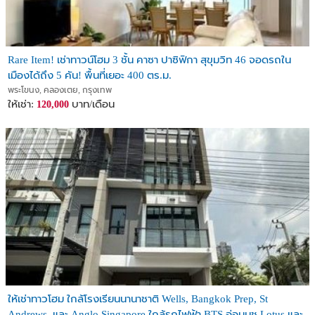
Rare Item! เช่าทาวน์โฮม 3 ชั้น คาซา ปาซิฟิกา สุขุมวิท 46 จอดรถใน
เมืองได้ถึง 5 คัน! พื้นที่เยอะ 400 ตร.ม.
พระโขนง, คลองเตย, กรุงเทพ
ให้เช่า:
บาท/เดือน
120,000
ให้เช่าทาวโฮม ใกล้โรงเรียนนานาชาติ Wells, Bangkok Prep, St
Andrews, และ Anglo Singapore ใกล้รถไฟฟ้า BTS อ่อนนุช Lotus และ