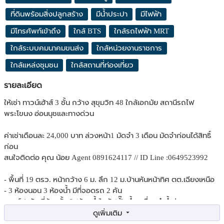
ที่ดินพร้อมสิ่งปลูกสร้าง
มีน้ำประปา
มีไฟฟ้า
มีโทรศัพท์เข้าถึง
ใกล้ BTS
ใกล้รถไฟฟ้า MRT
ใกล้ระบบคมนาคมขนส่ง
ใกล้หน่วยงานราชการ
ใกล้แหล่งชุมชน
ใกล้สถานที่ท่องเที่ยว
รายละเอียด
ให้เช่า ทาวน์เฮ้าส์ 3 ชั้น กว้าง สุขุมวิท 48 ใกล้เอกมัย สถานีรถไฟ
พระโขนง อ่อนนุชและทางด่วน
ค่าเช่าเดือนละ 24,000 บาท ล่วงหน้า1 มัดจำ 3 เดือน มัดจำก่อนได้สิทธิ์
ก่อน
สนใจติดต่อ คุณ น้อย Agent 0891624117 // ID Line :0649523992
- พื้นที่ 19 ตรว. หน้ากว้าง 6 ม. ลึก 12 ม.บ้านหันหน้าทิศ ตต.เฉียงเหนือ
- 3 ห้องนอน 3 ห้องน้ำ มีที่จอดรถ 2 คัน
- แอร์ 1 ตัว ที่ห้องชั้น 2 (ห้องน้ำในตัว)ปั๊มน้ำ เครื่องทำน้ำอุ่น
- เดินไปรถไฟฟ้าได้ ใกล้เอกมัย สถานีรฟฟพระโขนง อ่อนนุช
- ห่างปากซอย 800 เมตร ทางด่วนสุขุมวิท 50 และอาจณรงค์