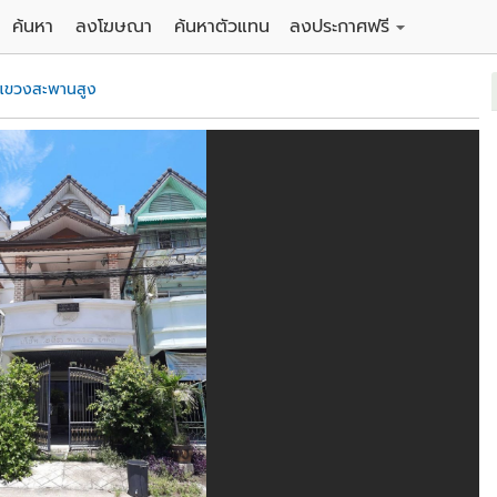
ค้นหา
ลงโฆษณา
ค้นหาตัวแทน
ลงประกาศฟรี
ดิน
ลงประกาศขายฟรี
แขวงสะพานสูง
าน
ลงประกาศให้เช่าฟรี
คอนโด
าวน์เฮาส์
 / โรงแรม
พาร์ทเม้นท์ / โรงแรม
์ / สำนักงาน
อาคารพาณิชย์ / สำนักงาน
ดัง
รงงาน / โกดัง