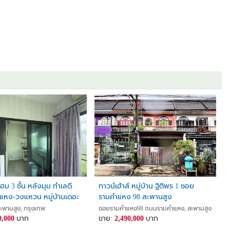
ฮม 3 ชั้น หลังมุม ทำเลดี
ทาวน์เฮ้าส์ หมู่บ้าน ฐิติพร 1 ซอย
ำแหง-วงแหวน หมู่บ้านเดอะ
รามคำแหง 98 สะพานสูง
e Metro) ราษฎร์พัฒนา 15
สะพานสูง, กรุงเทพ
ซอยรามคำแหง98 ถนนรามคำแหง, สะพานสูง, สะพาน
ย์ 202564
0,000
บาท
ขาย:
2,490,000
บาท