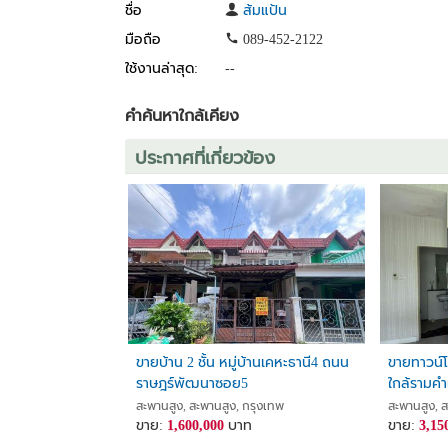
ชื่อ
ส้มแป้น
มือถือ
089-452-2122
ใช้งานล่าสุด:
--
คำค้นหาใกล้เคียง
ประกาศที่เกี่ยวข้อง
ขายบ้าน 2 ชั้น หมู่บ้านเคหะธานี4 ถนน
ขายทาวน์โ
ราษฎร์พัฒนาซอย5
ใกล้รามค
เมโทร (Th
สะพานสูง, สะพานสูง, กรุงเทพ
สะพานสูง, 
ขาย:
1,600,000
บาท
(รหัสทรัพ
ขาย:
3,15