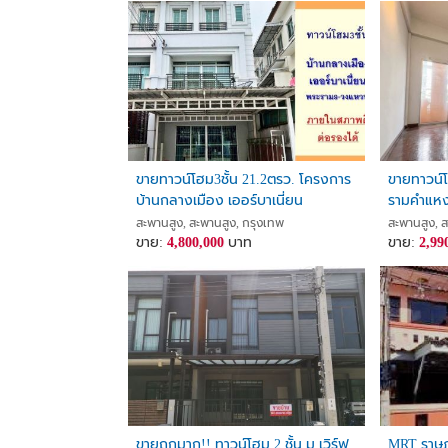
ขายทาวน์โฮม3ชั้น 21.2ตรว. โครงการ
ขายทาวน์โ
บ้านกลางเมือง เออร์บาเนี่ยน
รามคำแหง 1
พระราม9-วงแหวน สภาพดี ต่อรองได้
22.5 ตาร
สะพานสูง, สะพานสูง, กรุงเทพ
สะพานสูง, 
ขาย:
4,800,000
บาท
สะพาน เข
ขาย:
2,99
กรุงเทพ
ขายถูกมาก!! ทาวน์โฮม 2 ชั้น ม.เวิร์ฟ
MRT ราษฎร