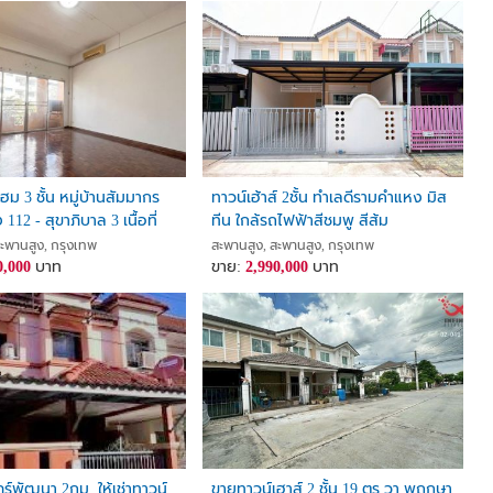
ฮม 3 ชั้น หมู่บ้านสัมมากร
ทาวน์เฮ้าส์ 2ชั้น ทำเลดีรามคำแหง มิส
12 - สุขาภิบาล 3 เนื้อที่
ทีน ใกล้รถไฟฟ้าสีชมพู สีส้ม
างวา 3 ห้องนอน แขวง
สะพานสูง, กรุงเทพ
สะพานสูง, สะพานสูง, กรุงเทพ
ตสะพานสูง
0,000
บาท
ขาย:
2,990,000
บาท
มหานคร
์พัฒนา 2กม. ให้เช่าทาวน์
ขายทาวน์เฮาส์ 2 ชั้น 19 ตร.วา พฤกษา