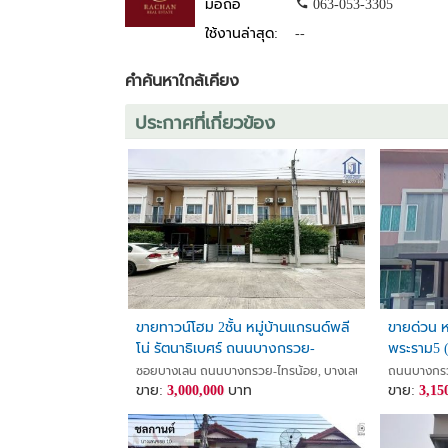
มือถือ
063-053-3305
ใช้งานล่าสุด:
--
คำค้นหาใกล้เคียง
ประกาศที่เกี่ยวข้อง
ขายทาวน์โฮม 2ชั้น หมู่บ้านแกรนด์พลี
ขายด่วน หม
โน่ รัตนาธิเบศร์ ถนนบางกรวย-
พระราม5 (ร
ไทรน้อย ใกล้รถไฟฟ้าสายสีม่วง สถานี
ตารางวา พ
ซอยบางเลน ถนนบางกรวย-ไทรน้อย, บางเลน, บางใหญ่, นนทบุ
ถนนบางกรวย
บางพลู
ขาย:
3,000,000
บาท
ขาย:
3,15