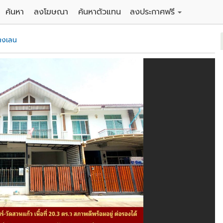
ค้นหา
ลงโฆษณา
ค้นหาตัวแทน
ลงประกาศฟรี
ดิน
ลงประกาศขายฟรี
างเลน
าน
ลงประกาศให้เช่าฟรี
คอนโด
าวน์เฮาส์
 / โรงแรม
พาร์ทเม้นท์ / โรงแรม
์ / สำนักงาน
อาคารพาณิชย์ / สำนักงาน
ดัง
รงงาน / โกดัง