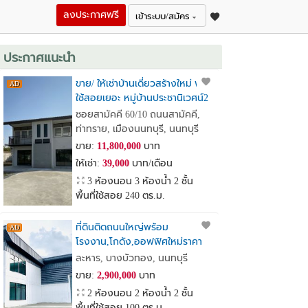
ลงประกาศฟรี
เข้าระบบ/สมัคร
ประกาศแนะนำ
ขาย/ ให้เช่าบ้านเดี่ยวสร้างใหม่ พื้นที่
ใช้สอยเยอะ หมู่บ้านประชานิเวศน์2
เหมาะทำ Home Office
ซอยสามัคคี 60/10 ถนนสามัคคี,
ท่าทราย, เมืองนนทบุรี, นนทบุรี
ขาย:
11,800,000
บาท
ให้เช่า:
39,000
บาท/เดือน
3 ห้องนอน 3 ห้องน้ำ 2 ชั้น
พื้นที่ใช้สอย 240 ตร.ม.
ที่ดินติดถนนใหญ่พร้อม
โรงงาน,โกดัง,ออฟฟิศใหม่ราคา
เพียง2.9ล้านบาทเท่านั้น
ละหาร, บางบัวทอง, นนทบุรี
ขาย:
2,900,000
บาท
2 ห้องนอน 2 ห้องน้ำ 2 ชั้น
พื้นที่ใช้สอย 100 ตร.ม.