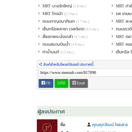
- โรงพยาบาลเกษมราษฎร์ อินเตอร์เนชั่นแนล
MRT บางรักใหญ่
MRT ท่า
(1.6 กม.)
- เมกาโฮม รัตนาธิเบศร์
MRT ไทรม้า
รพ.เกษมร
(2.5 กม.)
- มอเตอร์เวย์ บางใหญ่-กาญจนบุรี
- ตลาดเจ้าพระยา
ถนนกาญจนาภิเษก
MRT สะพ
(3.7 กม.)
- การไฟฟ้านครหลวง เขตบางใหญ่
เซ็นทรัลพลาซา เวสต์เกต
ถนนเรวด
(4.0 กม.)
สี่แยกพระนั่งเกล้า
MRT ตล
(4.1 กม.)
ที่ตั้ง: หมู่บ้านเปี่ยมสุข รัตนาธิเบศร์-วัดสวนแก้ว หมู
ถนนสนามบินน้ำ
MRT คล
(4.8 กม.)
พิกัด:
https://maps.app.goo.gl/UjR1hw8Z9HJxTSx69
ท่าน้ำนนท์
เซ็นทรัล 
(5.5 กม.)
ราคา 2,390,000 บาท
ลิงค์สำหรับโพสต์&แชร์ ประกาศนี้:
::สนใจติดต่อ::คุณอ้วน 0641258585 / 0630533305
::LineID:: Pongsawat888
::เบอร์ออฟฟิศ::02-190-5702
FB
LINE
Email
Rachanrealestate agent /
www.rachanrealestate.com
#รับฝากขายบ้าน #ที่ดิน #คอนโด #อสังหาริมทรัพย์ #วิเค
#ขายคอนโดเงินเหลือ #รับปิดหนี้ #ให้คำปรึกษาด้านสินเ
ผู้ลงประกาศ
ชื่อ
คุณศุภวัฒน์ ไชยสาร