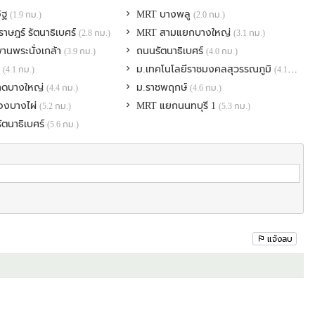
อิฐ
MRT บางพลู
(1.9 กม.)
(2.0 กม.)
าษฎร์ รัตนาธิเบศร์
MRT สามแยกบางใหญ่
(2.8 กม.)
(3.1 กม.)
านพระนั่งเกล้า
ถนนรัตนาธิเบศร์
(3.9 กม.)
(4.0 กม.)
ี
ม.เทคโนโลยีราชมงคลสุวรรณภูมิ
(4.1 กม.)
(4.1 กม.)
าดบางใหญ่
ม.ราชพฤกษ์
(4.4 กม.)
(4.6 กม.)
่ที่1 ถ.บางกรวย-ไทรน้อย ต.บางเลน อ.บางใหญ่ จ.นนทบุรี
องบางไผ่
MRT แยกนนทบุรี 1
(5.2 กม.)
(5.3 กม.)
รัตนาธิเบศร์
(5.6 กม.)
แจ้งลบ
ราะห์ราคาซื้อขาย #ทำMarketingให้ฟรี #ขายบ้านมือสอง #ขายบ้านเงินเหลือ
ชื่อธนาคาร #การลงทุนอสังหาริมทรัพย์