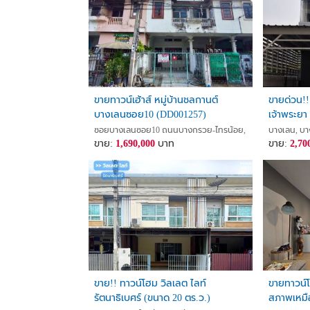
ขายทาวน์เฮ้าส์ หมู่บ้านชลกานต์
ขายด่วน!! 
บางเลนซอย10 (DD001257)
เจ้าพระยา
บ้านแค่ 4
ซอยบางเลนซอย10 ถนนบางกรวย-ไทรน้อย, บางเลน, บางใหญ่, 
บางเลน, บา
ขาย:
1,690,000
บาท
คัน สาธา
ขาย:
2,70
นนทบุรี
ขาย!! ทาวน์โฮม วิลเลต ไลท์
ขายทาวน์โ
รัตนาธิเบศร์ (ขนาด 20 ตร.ว.)
สภาพเหมื