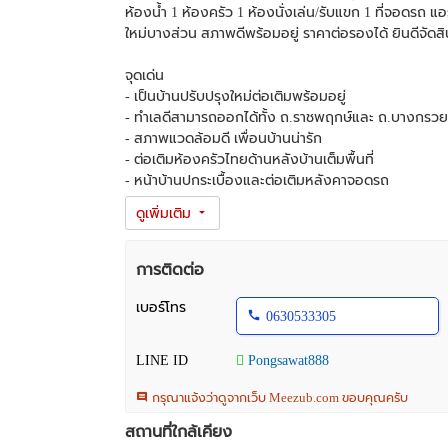
ห้องน้ำ 1 ห้องครัว 1 ห้องนั่งเล่น/รับแขก 1 ที่จอดรถ แ
ใหม่บางส่วน สภาพดีพร้อมอยู่ ราคาต่อรองได้ ยินดีจัดสินเ
จุดเด่น
- เป็นบ้านปรับปรุงใหม่ต่อเติมพร้อมอยู่
- ทำเลดีสามารถออกได้ทั้ง ถ.ราชพฤกษ์และ ถ.บางกรวย
- สภาพแวดล้อมดี เพื่อนบ้านน่ารัก
- ต่อเติมห้องครัวไทยด้านหลังบ้านเต็มพื้นที่
- หน้าบ้านปูกระเบื้องและต่อเติมหลังคาจอดรถ
- ใส่เหล็กดัด,มุ้งลวด,ฝ้าเพดานหลุม,ไฟดาวไลท์ทั้งหลัง
- อยู่ในแหล่งชุมชน
- โฉนดไม่ติดจำนอง
- ถนนภายในซอยโครงการกว้าง 7เมตร
การติดต่อ
- ไม่มีรอยทรุด โครงสร้างเเข็งแรงมาก
เบอร์โทร
0630533305
สถานที่ใกล้เคียง
- วัดสวนแก้ว
LINE ID
Pongsawat888
- โรงเรียนเตรียมอุดมศึกษาพัฒนาการ นนทบุรี
- สถานีรถไฟฟ้าสายสีม่วง สถานีบางพลู
กรุณาแจ้งว่าดูจากเว็บ Meezub.com ขอบคุณครับ
- เซ็นทรัล เวสต์เกต
สถานที่ใกล้เคียง
- บิ๊กซี บางใหญ่