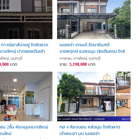
ทาวน์เฮาส์น่าอยู่ ใกล้ตลาด
เนเชอร่า เทรนด์ รัตนาธิเบศร์
 บางใหญ่ ปากซอยเดินเข้า
ราชพฤกษ์ แปลงมุม ต่อเติมครบ ใกล้
0 เมตร สภาพดี จอดรถได้ 2
การไฟฟ้าบางใหญ่
นนทบุรี
งใหญ่, นนทบุรี
บางเลน, บางใหญ่, นนทบุรี
รณูปโภคใกล้เคียงครบ
0,000
บาท
ขาย:
3,190,000
บาท
ฮม 2ชั้น ห้องมุมขนาดใหญ่
ทฮ 4 ห้องนอน หลังมุม ใกล้ตลาด
อนใหม่
เจ้าพระยา มบ.เนเชอร่า