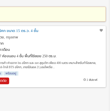
อโศก ขนาด 15 ตร.ว. 4 ชั้น
ตย, กรุงเทพ
าท
/เดือน
7 ห้องนอน 4 ชั้น พื้นที่ใช้สอย 250 ตร.ม.
การค้า ห่างจาก bts อโศก และ mrt สุขุมวิท เพียง 400 เมตร เหมาะสำหรับทำโฮสเทล,
bnb ใกล้ BTS อโศก, เทอร์มินอล 21,เอมโพเรีย...
น
พร้อมอยู่
2 สัปดาห์
ิดต่อ