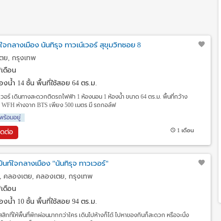
ท์ใจกลางเมือง นันทิรุจ ทาวเน์เวอร์ สุขุมวิทซอย 8
ตย, กรุงเทพ
เดือน
งน้ำ 14 ชั้น พื้นที่ใช้สอย 64 ตร.ม.
วเวอร์ เดินทางสะดวกติดรถไฟฟ้า 1 ห้องนอน 1 ห้องน้ำ ขนาด 64 ตร.ม. พื้นที่กว้าง
ร WFH ห่างจาก BTS เพียง 500 เมตร มี รถกอล์ฟ
พร้อมอยู่
1 เดือน
ิดต่อ
้นท์ใจกลางเมือง "นันทิรุจ ทาวเวอร์"
ท, คลองเตย, คลองเตย, กรุงเทพ
เดือน
งน้ำ 10 ชั้น พื้นที่ใช้สอย 94 ตร.ม.
สิกที่ให้พื้นที่พักผ่อนมากกว่าใคร เดินไปห้างก็ได้ ไปหาของกินก็สะดวก หรือจะนั่ง