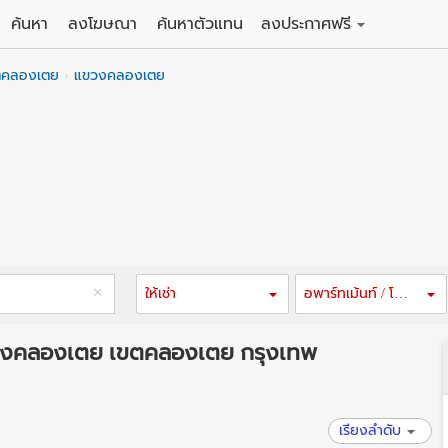
ค้นหา
ลงโฆษณา
ค้นหาตัวแทน
ลงประกาศฟรี
ดิน
ลงประกาศขายฟรี
ตคลองเตย
แขวงคลองเตย
าน
ลงประกาศให้เช่าฟรี
คอนโด
าวน์เฮาส์
 / โรงแรม
พาร์ทเม้นท์ / โรงแรม
์ / สำนักงาน
อาคารพาณิชย์ / สำนักงาน
ดัง
รงงาน / โกดัง
ให้เช่า
อพาร์ทเม้นท์ / โรงแรม
แขวงคลองเตย เขตคลองเตย กรุงเทพ
เรียงลำดับ