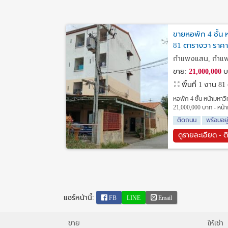
ขายหอพัก 4 ชั้น
81 ตารางวา ราคา
กำแพงแสน, กำแ
ขาย:
21,000,000
บ
พื้นที่ 1 งาน 8
หอพัก 4 ชั้น หน้ามหา
21,000,000 บาท - หน้า
ติดถนน
พร้อมอยู
ดูรายละเอียด - ต
แชร์หน้านี้:
FB
LINE
Email
ขาย
ให้เช่า