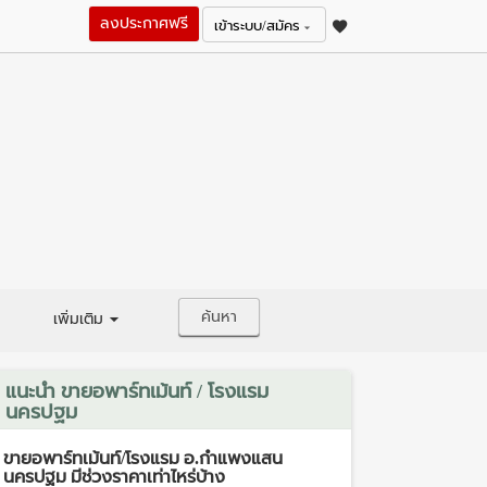
ลงประกาศฟรี
เข้าระบบ/สมัคร
ค้นหา
เพิ่มเติม
แนะนำ ขายอพาร์ทเม้นท์ / โรงแรม
นครปฐม
ขายอพาร์ทเม้นท์/โรงแรม อ.กำแพงแสน
นครปฐม มีช่วงราคาเท่าไหร่บ้าง