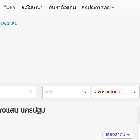
ค้นหา
ลงโฆษณา
ค้นหาตัวแทน
ลงประกาศฟรี
ดิน
ลงประกาศขายฟรี
ำแพงแสน
าน
ลงประกาศให้เช่าฟรี
คอนโด
าวน์เฮาส์
 / โรงแรม
พาร์ทเม้นท์ / โรงแรม
์ / สำนักงาน
อาคารพาณิชย์ / สำนักงาน
ดัง
รงงาน / โกดัง
ขาย
อพาร์ทเม้นท์ / โรงแรม
ำแพงแสน นครปฐม
เรียงลำดับ