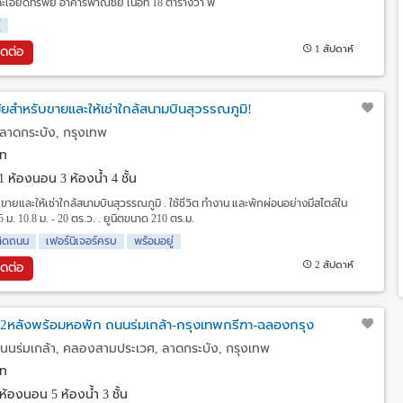
อียดทรัพย์ อาคารพาณิชย์ เนื้อที่ 18 ตารางวา พื้
่
1 สัปดาห์
ิดต่อ
ยสำหรับขายและให้เช่าใกล้สนามบินสุวรรณภูมิ!
ลาดกระบัง, กรุงเทพ
ท
1 ห้องนอน 3 ห้องน้ำ 4 ชั้น
ายและให้เช่าใกล้สนามบินสุวรรณภูมิ . ใช้ชีวิต ทำงาน และพักผ่อนอย่างมีสไตล์ใน
ม. 10.8 ม. - 20 ตร.ว. . ยูนิตขนาด 210 ตร.ม.
ติดถนน
เฟอร์นิเจอร์ครบ
พร้อมอยู่
2 สัปดาห์
ิดต่อ
2หลังพร้อมหอพัก ถนนร่มเกล้า-กรุงเทพกรีฑา-ฉลองกรุง
ถนนร่มเกล้า, คลองสามประเวศ, ลาดกระบัง, กรุงเทพ
ท
ห้องนอน 5 ห้องน้ำ 3 ชั้น