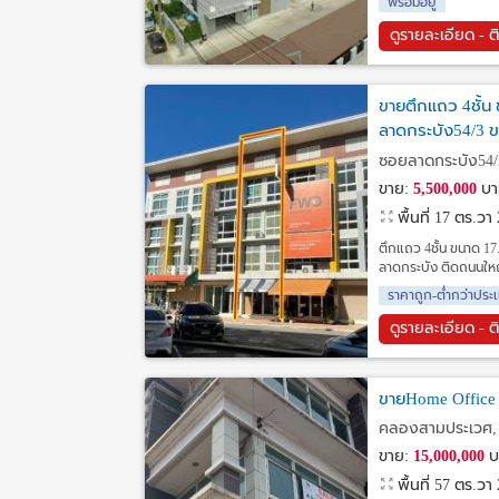
พร้อมอยู่
ดูรายละเอียด - ต
ขายตึกแถว 4ชั้น 
ลาดกระบัง54/3 ข
ออฟฟิศ
ซอยลาดกระบัง54/
ขาย:
5,500,000
บา
พื้นที่ 17 ตร.วา
ตึกแถว 4ชั้น ขนาด 17
ลาดกระบัง ติดถนนใหญ่
ราคาถูก-ต่ำกว่าประเ
ดูรายละเอียด - ต
ขายHome Office 
คลองสามประเวศ, 
ขาย:
15,000,000
บ
พื้นที่ 57 ตร.วา