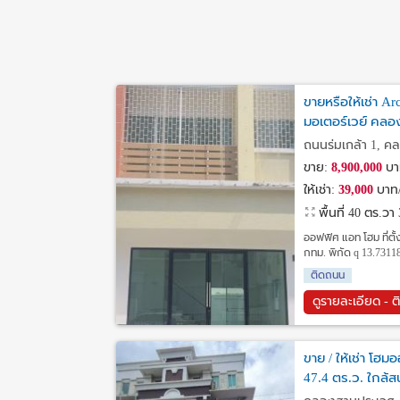
ขายหรือให้เช่า Ar
มอเตอร์เวย์ คล
ถนนร่มเกล้า 1, ค
ขาย:
8,900,000
บา
ให้เช่า:
39,000
บาท/
พื้นที่ 40 ตร.วา
ออฟฟิศ แอท โฮม ที่ต
กทม. พิกัด q 13.7311
ติดถนน
ดูรายละเอียด - ต
ขาย / ให้เช่า โฮ
47.4 ตร.ว. ใกล้ส