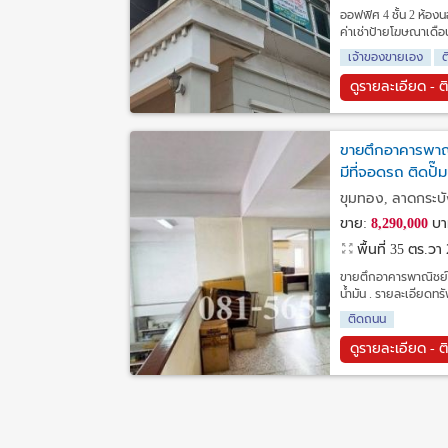
ออฟฟิศ 4 ชั้น 2 ห้องนอ
ค่าเช่าป้ายโฆษณาเดือน
เจ้าของขายเอง
ดูรายละเอียด - ต
ขายตึกอาคารพาณ
มีที่จอดรถ ติดปั๊ม
ขุมทอง, ลาดกระบั
ขาย:
8,290,000
บา
พื้นที่ 35 ตร.วา
ขายตึกอาคารพาณิชย์ห
น้ำมัน . รายละเอียด
ติดถนน
ดูรายละเอียด - ต