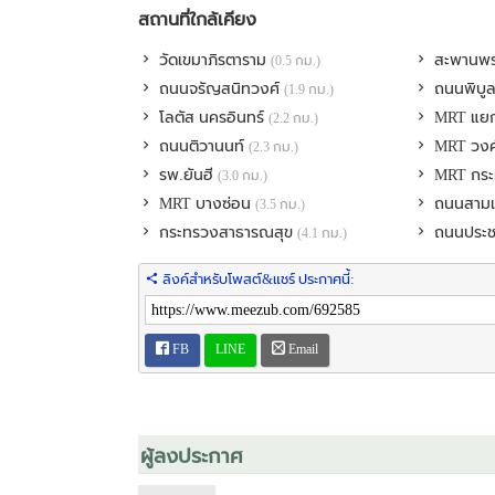
สถานที่ใกล้เคียง
- BIG C ติวานนท์, BIG C วงศ์สว่าง, Major นนทบุรี
วัดเขมาภิรตาราม
สะพานพร
(0.5 กม.)
ข้อมูลอื่น ๆ
ถนนจรัญสนิทวงศ์
ถนนพิบู
(1.9 กม.)
- ที่จอดรถทั้งหมด 330 คัน
- ที่ตั้ง ถนนพิบูลสงคราม ตำบลสวนใหญ่ อำเภอเมืองนนท
โลตัส นครอินทร์
MRT แยก
(2.2 กม.)
- ปีที่สร้างเสร็จ พ.ศ. 2555
ถนนติวานนท์
MRT วงศ
(2.3 กม.)
รพ.ยันฮี
MRT กร
(3.0 กม.)
สิ่งอำนวยความสะดวก
MRT บางซ่อน
ถนนสาม
(3.5 กม.)
- สระว่ายน้ำ, ฟิตเนส
- รปภ., กล้องวงจรปิดโครงการ, ประตู Key Card
กระทรวงสาธารณสุข
ถนนประช
(4.1 กม.)
- ร้านค้า, ร้านอาหาร, ร้านซัก อบ รีด
- สวนหย่อม (สวนรวมใจ วิวแม่น้ำ)
ลิงค์สำหรับโพสต์&แชร์ ประกาศนี้:
- อื่นๆ (สนามเด็กเล่น, ห้องสันทนาการ)
สนใจโทรสอบบถามก่อนได้ค่ะ
FB
LINE
Email
- เรวัฒน์ โทร. 085-819-3055
- แอม โทร. 087-110-1458
ผู้ลงประกาศ