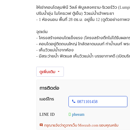
ให้เช่าคอนโดลุมพินี วิลล์ พิบูลสงคราม-ริเวอร์วิว (Lumpi
ปรับน้ำอุ่น ไมโครเวฟ ตู้เย็น) วิวแม่น้ำเจ้าพระยา
- 1 ห้องนอน พื้นที่ 28 ตร.ม. อยู่ชั้น 12 (ดูตัวอย่างภาพ
จุดเด่น
- โครงสร้างคอนโดแข็งแรง (โครงสร้างตึกไม่ได้รับผล
- คอนโดอยู่ติดถนนใหญ่ ใกล้ตลาดนนนท์ ท่าน้ำนนท์ พระน
- เห็นวิวแม่น้ำจากห้อง
- มีสระว่ายน้ำ ฟิตเนส เห็นวิวแม่น้ำ บรรยากาศดี (เปิดบร
สถานที่ใกล้เคียง
- มหาวิทยาลัยเทคโนโลยีพระจอมเกล้าพระนครเหนือ (ม
- โรงเรียนสตรีนนทบุรี
- โรงเรียนวัดเขมาภิรตาราม
การติดต่อ
- รถไฟฟ้า สายสีแดง บางซื่อ-ตลิ่งชั้น
- รถไฟฟ้า สายสีม่วง บางซื่อ-บางใหญ่
เบอร์โทร
0871101458
- ท่าเรือวัดเขมาภิรตาราม
- ท่าเรือนนทบุรี
LINE ID
pheeam
- สะพานพระราม 7
- สะพานพระราม 5
กรุณาแจ้งว่าดูจากเว็บ Meezub.com ขอบคุณครับ
- ตลาดนนทบุรี