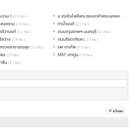
ะราม 5
ม.เทคโนโลยีพระจอมเกล้าพระนครเหนือ
(1.0 กม.)
(1.1
ลสงคราม
ท่าน้ำนนท์
(2.1 กม.)
(2.2 กม.)
บุรี จังหวัดนนทบุรี
ติวานนท์
ถนนกรุงเทพฯ-นนทบุรี
(2.2 กม.)
(2.3 กม.)
์สว่าง
ถนนรัชดาภิเษก
(2.8 กม.)
(3.0 กม.)
ะทรวงสาธารณสุข
รพ.บางโพ
(3.0 กม.)
(3.1 กม.)
เสน
MRT เตาปูน
(3.8 กม.)
(3.8 กม.)
าชืน
(4.1 กม.)
แจ้งลบ