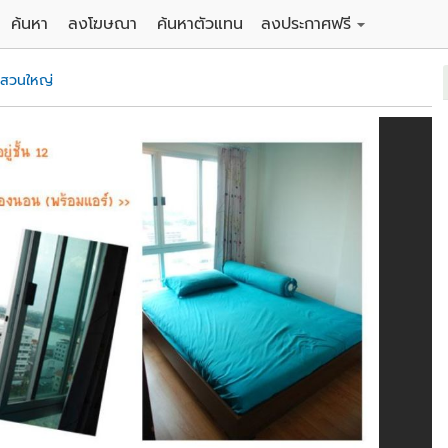
ค้นหา
ลงโฆษณา
ค้นหาตัวแทน
ลงประกาศฟรี
ดิน
ลงประกาศขายฟรี
.สวนใหญ่
าน
ลงประกาศให้เช่าฟรี
คอนโด
าวน์เฮาส์
 / โรงแรม
พาร์ทเม้นท์ / โรงแรม
์ / สำนักงาน
อาคารพาณิชย์ / สำนักงาน
ดัง
รงงาน / โกดัง