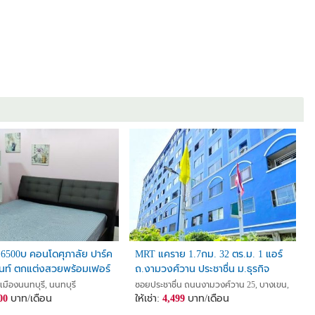
วน 6500บ คอนโดศุภาลัย ปาร์ค
MRT แคราย 1.7กม. 32 ตร.ม. 1 แอร์
นท์ ตกแต่งสวยพร้อมเฟอร์
ถ.งามวงศ์วาน ประชาชื่น ม.ธุรกิจ
ญ่ใกล้รถไฟฟ้า
บัณฑิตย์ 1.9 กม. ให้เช่าคอนโด พี.ที.
นนทบุรี, นนทบุรี
มืองนนทบุรี, นนทบุรี
ซอยประชาชื่น ถนนงามวงศ์วาน 25, บางเขน, เมืองนน
00
บาท/เดือน
ให้เช่า:
4,499
บาท/เดือน