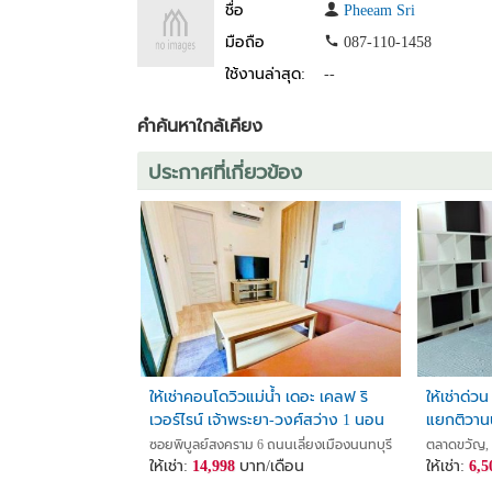
ชื่อ
Pheeam Sri
มือถือ
087-110-1458
ใช้งานล่าสุด:
--
คำค้นหาใกล้เคียง
ประกาศที่เกี่ยวข้อง
ให้เช่าคอนโดวิวแม่น้ำ เดอะ เคลฟ ริ
ให้เช่าด่
เวอร์ไรน์ เจ้าพระยา-วงศ์สว่าง 1 นอน
แยกติวาน
1 น้ำ 30 ตร.ม.ชั้น 26 เฟอร์ฯ มจพ.1.2
ติดถนนให
ซอยพิบูลย์สงคราม 6 ถนนเลี่ยงเมืองนนทบุรี 8, สวนใหญ่, เมือง
ตลาดขวัญ, เ
กม.ตลาด
ให้เช่า:
14,998
บาท/เดือน
ให้เช่า:
6,5