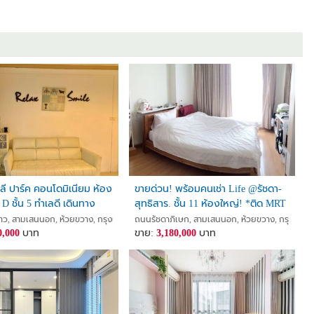
0
ี ปาร์ค คอนโดมิเนียม ห้อง
ขายด่วน! พร้อมคนเช่า Life @รัชดา-
D ชั้น 5 ทำเลดี เดินทาง
สุทธิสาร. ชั้น 11 ห้องใหญ่! *ติด MRT
สุทธิสาร
วาง, กรุงเทพ
ว, สามเสนนอก, ห้วยขวาง, กรุงเทพ
ถนนรัชดาภิเษก, สามเสนนอก, ห้วยขวาง, กรุงเทพ
0,000
บาท
ขาย:
3,180,000
บาท