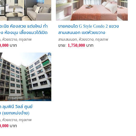
ะนิช ห้องสวย แต่งใหม่ ทำ
ขายคอนโด G Style Condo 2 แขวง
้อง ห้องมุม เลี้ยงแมวได้เปิด
สามเสนนอก เขตห้วยขวาง
กรุงเทพมหานคร
 ห้วยขวาง, กรุงเทพ
สามเสนนอก, ห้วยขวาง, กรุงเทพ
/sureeputch
0,000
บาท
ขาย:
1,750,000
บาท
LepseUQ/
own20-2 #condoforsale #condoratchada #ขายคอนโดรัชดา #ขายคอนโด1ห้อง
 #ขายคอนโดขายใกล้รถไฟฟ้าสุทธิสาร #ขายคอนโดห้วยขวาง #ขายคอนโด
ุมพินี วิลล์ ศูนย์
 (แยกเหม่งจ๋าย)
 ห้วยขวาง, กรุงเทพ
0,000
บาท