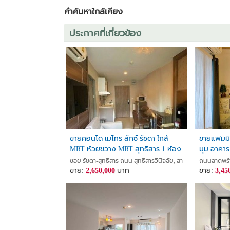
ที่ตั้งโครงการ :
คำค้นหาใกล้เคียง
คอนโดชาโตว์ อินทาวน์ รัชดา 20-2
แขวงสามเสนนอก เขตห้วยขวาง กรุงเทพมหานคร 1031
ประกาศที่เกี่ยวข้อง
สถานที่สำคัญใกล้เคียง :
บุญถาวร รัชดา
สถานีตำรวจสุทธิสาร
ถนนสุทธิสารวินิจฉัย
อาคารเมืองไทยภัทร
รถไฟฟ้าใต้ดินสุทธิสาร
รถไฟฟ้าใต้ดินรัชดาภิเษก
แยกรัชดา-ลาดพร้าว
The Street รัชดา
ขายคอนโด เมโทร ลักซ์ รัชดา ใกล้
ขายแฟมมิล
MRT ห้วยขวาง MRT สุทธิสาร 1 ห้อง
มุม อาคาร 
ดูรูปเพิ่มเติม
นอน 28.46 ตร.ม. ห้องสวย พร้อมอยู่
สะดวก
ซอย รัชดา-สุทธิสาร ถนน สุทธิสารวินิจฉัย, สามเสนนอก, ห้วยข
ถนนลาดพร้า
https://shorturl.asia/iYfrE
เหมาะอยู่เองหรือลงทุน
ขาย:
2,650,000
บาท
ขาย:
3,45
==========================
ราคา 2,990,000 บาท