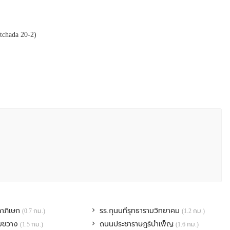
tchada 20-2)
!
ดาภิเษก
รร.กุนนทีรุทธารามวิทยาคม
(0.7 กม.)
(1.2 กม.)
ะ Mitsubishi
ยขวาง
ถนนประชาราษฎร์บำเพ็ญ
(1.5 กม.)
(1.6 กม.)