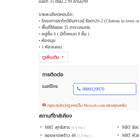
เนื้อที่ 35 ตรม.2.99 ล้านบาท
รายละเอียดคอนโด :
• โครงการชาโตว์อินทาวน์ รัชดา20-2 (Chateau in town ra
• พื้นที่ใช้สอย 35 ตารางเมตร
• อยู่ชั้น 6 ( มีทั้งหมด 8 ชั้น )
• ห้องมุม
• 1 ห้องนอน
• 1 ห้องน้ำ
• มีเคาน์เตอร์ครัว
• ห้องนอนกว้างมาก
• มีระเบียง
การติดต่อ
• เฟอร์พร้อม
เบอร์โทร
0809129970
แถมฟรี!!เฟอร์นิเจอร์บิลด์อินสั่งทำ ให้มากกว่าโครงการ!
• ตู้เสื้อผ้าบิลด์อิน
กรุณาแจ้งว่าดูจากเว็บ Meezub.com ขอบคุณครับ
พร้อมกระจกขนาดใหญ่ กันฝุ่น อย่างดี
• ตู้เก็บของใบใหญ่ 1 ใบ
สถานที่ใกล้เคียง
• เครื่องทำน้ำอุ่น 1 เครื่อง
• ตู้เย็น 2 ประตู
MRT สุทธิสาร
MRT รัช
(0.4 กม.)
• แอร์ขนาด 12000 BTU จำนวน 2 ตัว ยี่ห้อ Panasonic แล
ซอยลาดพร้าว 48
MRT ห้ว
(1.4 กม.)
• เครื่องกรองน้ำ ระบบ RO ยี่ห้อ Pure