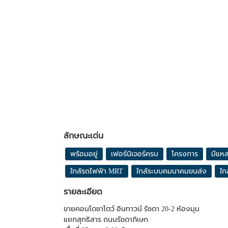
ลักษณะเด่น
พร้อมอยู่
เฟอร์นิเจอร์ครบ
โครงการ
มีแหล
ใกล้รถไฟฟ้า MRT
ใกล้ระบบคมนาคมขนส่ง
ใก
รายละเอียด
ขายคอนโดชาโตว์ อินทาวน์ รัชดา 20-2 ห้องมุม
แยกสุทธิสาร ถนนรัชดาภิเษก