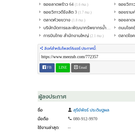
ซอยลาดพร้าว 64
ซอยวิภาวด
(1.6 กม.)
• เตาไฟฟ้า พร้อมเครื่องดูดควัน
• ห้องน้ำกระจกนิรภัย
ซอยวิภาวดีรังสิต 3
ซอยรามคำแ
(1.7 กม.)
• โคมไฟประดับ 3 อัน
ตลาดห้วยขวาง
ซอยลาดพ
(1.8 กม.)
• จอดรถฟรี 1 คัน
บริษัทจัดการและพัฒนาทรัพยากรน้ำภาคตะวันออก จำกัด (มหาชน)
ถนนโชคช
การบินไทย สำนักงานใหญ่
ตลาดโชค
(2.1 กม.)
**อุปกรณ์ภายในห้องครบครัน
พร้อมเข้าอยู่ได้ทันที**
ลิงค์สำหรับโพสต์&แชร์ ประกาศนี้:
สิ่งอำนวยความสะดวกภายในโครงการ :
• ตู้รับจดหมายส่วนตัว (Mail Box)
FB
LINE
Email
• สระว่ายน้ำ
• Fitness
• CCTV / Key Card
จุดเด่น :
ผู้ลงประกาศ
- เหมาะสำหรับผู้ที่ชอบความเป็นส่วนตัว และเงียบสงบ
- ไม่พลุกพล่านแต่ปลอดภัย
ชื่อ
สุรีย์พัชร์ ประดิษฐผล
- มีรปภ. 24 ชม.
มือถือ
080-912-9970
- ใกล้รถไฟฟ้าใต้ดินสุทธิสาร 200-300 ม.
- เดินทางสะดวกถนนรัชดา /พระราม 9/ ลาดพร้าว/ แยกรั
ใช้งานล่าสุด:
--