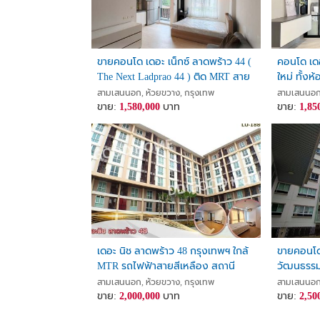
สนใจสอบถามรายละเอียดก่อนได้
บริการดี พูดง่าย
ราคาเป็นกันเองค่า
ขายคอนโด เดอะ เน็กซ์ ลาดพร้าว 44 (
คอนโด เดอ
สนใจติดต่อคุณออย 08-0912-9970
The Next Ladprao 44 ) ติด MRT สาย
ใหม่ ทั้งห
สีเหลือง สถานีภาวนา ใกล้สี่แยกรัชดา-
เผย
สามเสนนอก, ห้วยขวาง, กรุงเทพ
สามเสนนอก,
🔰ดูทรัพย์อื่นๆเพิ่ม>>>>>
www.thaihometown.com/agent
ลาดพร้าว
ขาย:
1,580,000
บาท
ขาย:
1,85
🔰เพจบ้าน/ที่ดิน
https://www.facebook.com/share/1BW
💥inbox : m.me/houseforsalenonthaburi
==========================
#ขายคอนโดชาโตว์อินทาวน์รัชดา20-2 #condochateauint
นอน #ขายคอนโดแยกสุทธิสาร #ขายคอนโดใกล้รถไฟฟ้า
ลาดพร้าว #ขายคอนโดถูก
เดอะ นิช ลาดพร้าว 48 กรุงเทพฯ ใกล้
ขายคอนโด ล
MTR รถไฟฟ้าสายสีเหลือง สถานี
วัฒนธรรม
ภาวนา
สามเสนนอก, ห้วยขวาง, กรุงเทพ
สามเสนนอก,
ขาย:
2,000,000
บาท
ขาย:
2,50