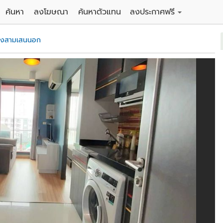
ค้นหา
ลงโฆษณา
ค้นหาตัวแทน
ลงประกาศฟรี
ดิน
ลงประกาศขายฟรี
วงสามเสนนอก
าน
ลงประกาศให้เช่าฟรี
คอนโด
าวน์เฮาส์
 / โรงแรม
พาร์ทเม้นท์ / โรงแรม
์ / สำนักงาน
อาคารพาณิชย์ / สำนักงาน
ดัง
รงงาน / โกดัง