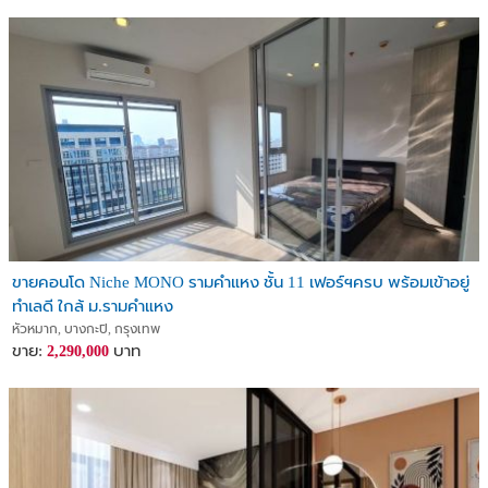
ขายคอนโด Niche MONO รามคำแหง ชั้น 11 เฟอร์ฯครบ พร้อมเข้าอยู่
ทำเลดี ใกล้ ม.รามคำแหง
หัวหมาก, บางกะปิ, กรุงเทพ
ขาย:
บาท
2,290,000