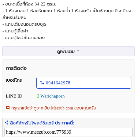
- ขนาดเนื้อที่ห้อง 34.22 ตรม.
- 1 ห้องนอน 1 ห้องรับแขก 1 ห้องน้ำ 1 ห้องครัว เป็นห้องมุม มีระเบียง
สำหรับรับลม
- แถมเตียงนอนตรบชุด
- แถมตู้เสื้อผ้า
- แถมตู้โชว์ชั้นวางของ
สถานที่ใกล้เคียง
- ใกล้เดอะมอล์บางกะปิ 1 กิโลเมตร
- ใกล้ท่าเรือคลองแสนแสบ 100 เมตร
การติดต่อ
- ปากซอยใกล้ สถานีรถไฟฟ้าใต้ดิน 500 เมตร
- ใกล้ศูนย์แอมเวย์ สนญ. 600 เมตร
เบอร์โทร
0941642978
- มหาวิทยาลัยนิด้า 200 เมตร
- ใกล้ตลาดบางกะปิ 1 กิโลเมร
LINE ID
Warichaporn
- ใกล้ Do Home 1.5 กิโลเมตร
กรุณาแจ้งว่าดูจากเว็บ Meezub.com ขอบคุณครับ
ิติดต่อ 094-164-2978 คุณวิ
ไลน์:WARICHAPORN
ลิงค์สำหรับโพสต์&แชร์ ประกาศนี้: