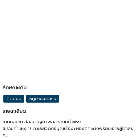
ลักษณะเด่น
ติดถนน
หมู่บ้านจัดสรร
รายละเอียด
ขายคอนโด อัสสกาญน์ เพลส รามมคำแหง
ซ.รามคำแหง 107(ซอยวัดศรีบุญเรือง) ห้องตกแต่งพร้อมเข้าอยู่ได้เลย
ค่ะ