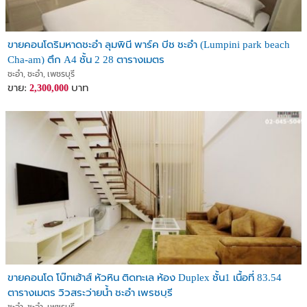
ขายคอนโดริมหาดชะอำ ลุมพินี พาร์ค บีช ชะอำ (Lumpini park beach
Cha-am) ตึก A4 ชั้น 2 28 ตารางเมตร
ชะอำ, ชะอำ, เพชรบุรี
ขาย:
บาท
2,300,000
ขายคอนโด โบ๊ทเฮ้าส์ หัวหิน ติดทะเล ห้อง Duplex ชั้น1 เนื้อที่ 83.54
ตารางเมตร วิวสระว่ายน้ำ ชะอำ เพรชบุรี