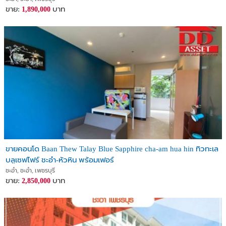
ขาย:
บาท
1,890,000
ขายคอนโด Baan Thew Talay Blue Sapphire cha-am hua hin ทิวทะเล
บลูเซฟไฟร์ ชะอำ-หัวหิน พร้อมเฟอร์
ชะอำ, ชะอำ, เพชรบุรี
ขาย:
บาท
2,850,000