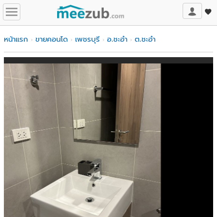
หน้าแรก
ขายคอนโด
เพชรบุรี
อ.ชะอำ
ต.ชะอำ