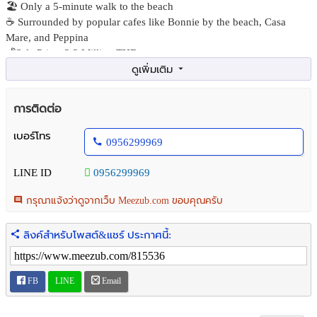
🏖 Only a 5-minute walk to the beach
☕ Surrounded by popular cafes like Bonnie by the beach, Casa
Mare, and Peppina
💰Sale Price: 3.3 Million THB
📞 Contact K. Toop
📲 095-629-9969
#HuaHinCondo #ChaAmCondo #BeachfrontLiving #SansiriCondo
การติดต่อ
#RainChaAmHuaHin #ThailandProperty #InvestmentProperty
#FullyFurnished #ReadyToMoveIn
เบอร์โทร
0956299969
📍ขายคอนโดเรน ชะอำ-หัวหิน โดยแสนสิริ
✨ ห้องสวย สภาพใหม่มาก พร้อมอยู่ ใกล้ทะเล เดินเพียง 5 นาทีถึงหาด!
LINE ID
0956299969
🏠 ขนาด 40.5 ตร.ม.
🛏 1 ห้องนอน | 🚿 1 ห้องน้ำ | 🛋 ห้องนั่งเล่น + ครัว
กรุณาแจ้งว่าดูจากเว็บ Meezub.com ขอบคุณครับ
❄ แอร์ 2 ตัว | 📺 ทีวี 1 | 🧊 ตู้เย็น 1
🎨 ตกแต่งตามภาพ พร้อมเฟอร์นิเจอร์
ลิงค์สำหรับโพสต์&แชร์ ประกาศนี้:
🏖 ใกล้หาด เดินไปเพียง 5 นาที
☕ ใกล้คาเฟ่ชื่อดัง Bonnie by the beach, Casa Mare, Peppina
💰ราคาขาย: 3.3 ล้านบาท
FB
LINE
Email
📞 สนใจติดต่อ คุณธูป
📲 095-629-9969