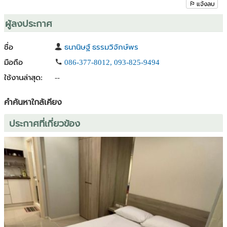
#คอนโดหัวหิน #คอนโดชะอำ #คอนโดแสนสิริ #คอนโดตากอากาศ #คอน
แจ้งลบ
โดใกล้ทะเล #RainChaAmHuaHin #คาเฟ่หัวหิน #ลงทุนอสังหา #คอนโด
แต่งครบพร้อมอยู่
ผู้ลงประกาศ
ชื่อ
ธนานิษฐ์ ธรรมวิจักษ์พร
มือถือ
086-377-8012, 093-825-9494
ใช้งานล่าสุด:
--
คำค้นหาใกล้เคียง
ประกาศที่เกี่ยวข้อง