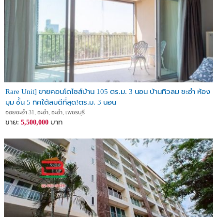
Rare Unit] ขายคอนโดไซส์บ้าน 105 ตร.ม. 3 นอน บ้านทิวลม ชะอำ ห้อง
มุม ชั้น 5 ทิศใต้ลมดีที่สุด!ตร.ม. 3 นอน
ซอยชะอำ 31, ชะอำ, ชะอำ, เพชรบุรี
ขาย:
บาท
5,500,000