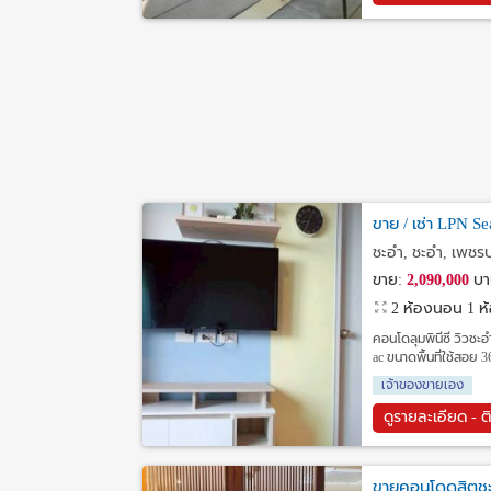
ขาย / เช่า LPN S
ชะอำ, ชะอำ, เพชรบุ
ขาย:
2,090,000
บา
2 ห้องนอน 1 ห้อ
คอนโดลุมพินีซี วิวชะอ
ac ขนาดพื้นที่ใช้สอย 
เจ้าของขายเอง
ดูรายละเอียด - ต
ขายคอนโดดุสิตชะอ