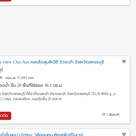
ea view Cha-Am คอนโดลุมพินีซี วิวชะอำ จังหวัดเพชรบุรี
รี
ท
ตรม.ละ 57,895 บาท
งน้ำ ชั้น 20 พื้นที่ใช้สอย 36.1 ตร.ม.
ำ จังหวัดเพชรบุรี ที่ตั้ง ตำบลชะอำ อำเภอชะอำ จังหวัดเพชรบุรี 76120 พิกัด g_st
36.1 ตรม. รายละเอียด -คอนโดชั้น 20 อาคาร
2 สัปดาห์
ิดต่อ
ำชั้นสูง218ตรม. 3ห้องนอน ห้องเพิ่งรีโนเวท