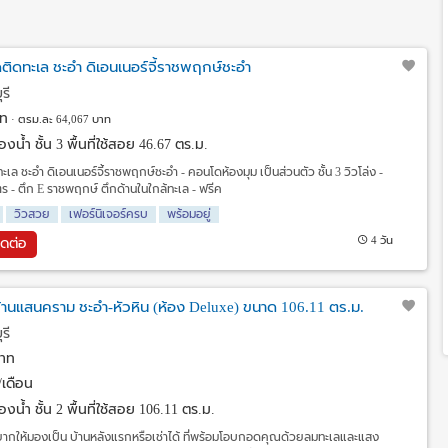
ติดทะเล ชะอำ ดิเอนเนอร์จี้ราชพฤกษ์ชะอำ
รี
ท
ตรม.ละ 64,067 บาท
งน้ำ ชั้น 3 พื้นที่ใช้สอย 46.67 ตร.ม.
ล ชะอำ ดิเอนเนอร์จี้ราชพฤกษ์ชะอำ - คอนโดห้องมุม เป็นส่วนตัว ชั้น 3 วิวโล่ง -
 - ตึก E ราชพฤกษ์ ตึกด้านในใกล้ทะเล - ฟรีค
วิวสวย
เฟอร์นิเจอร์ครบ
พร้อมอยู่
4 วัน
ิดต่อ
้านแสนคราม ชะอำ-หัวหิน (ห้อง Deluxe) ขนาด 106.11 ตร.ม.
รี
าท
เดือน
งน้ำ ชั้น 2 พื้นที่ใช้สอย 106.11 ตร.ม.
ยากให้มองเป็น บ้านหลังแรกหรือเช่าได้ ที่พร้อมโอบกอดคุณด้วยลมทะเลและแสง