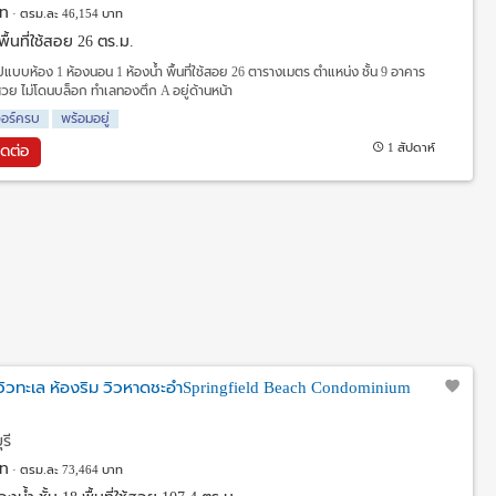
ท
ตรม.ละ 46,154 บาท
พื้นที่ใช้สอย 26 ตร.ม.
แบบห้อง 1 ห้องนอน 1 ห้องน้ำ พื้นที่ใช้สอย 26 ตารางเมตร ตำแหน่ง ชั้น 9 อาคาร
วสวย ไม่โดนบล็อก ทำเลทองตึก A อยู่ด้านหน้า
จอร์ครบ
พร้อมอยู่
1 สัปดาห์
ิดต่อ
ิวทะเล ห้องริม วิวหาดชะอำSpringfield Beach Condominium
รี
ท
ตรม.ละ 73,464 บาท