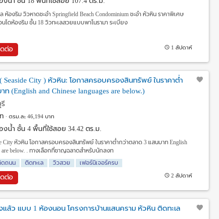
งน้ำ ชั้น 18 พื้นที่ใช้สอย 107.4 ตร.ม.
 ห้องริม วิวหาดชะอำ Springfield Beach Condominium ชะอำ หัวหิน ราคาพิเศษ
อนโดห้องริม ชั้น 18 วิวทะเลสวยแบบพาโนรามา ระเบียง
1 สัปดาห์
ิดต่อ
้ ( Seaside City ) หัวหิน: โอกาสครอบครองสินทรัพย์ ในราคาต่ำ
ท (English and Chinese languages are below.)
รี
ท
ตรม.ละ 46,194 บาท
งน้ำ ชั้น 4 พื้นที่ใช้สอย 34.42 ตร.ม.
ease City หัวหิน โอกาสครอบครองสินทรัพย์ ในราคาต่ำกว่าตลาด 3 แสนบาท English
s are below. . ทางเลือกที่ชาญฉลาดสำหรับนักลงท
ติดถนน
ติดทะเล
วิวสวย
เฟอร์นิเจอร์ครบ
2 สัปดาห์
ิดต่อ
แล้ว แบบ 1 ห้องนอน โครงการบ้านแสนคราม หัวหิน ติดทะเล