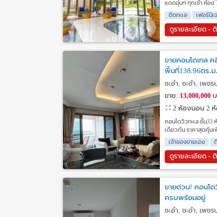
แดดอุ่นๆ ทุกเช้า ห้อ
ติดทะเล
เฟอร์นิเ
ดูรายละเอียด - ต
ขายคอนโดเทล คลิ
พื้นที่138.96ตร.ม
ชะอำ, ชะอำ, เพชรบุ
ขาย:
13,000,000
บ
2 ห้องนอน 2 ห้อ
คอนโดวิวทะเล ชั้น33 ห้
เดียวกัน ราคาสุดคุ้มเ
เจ้าของขายเอง
ต
ดูรายละเอียด - ต
ขายด่วน! คอนโดวิ
ครบพร้อมอยู่
ชะอำ, ชะอำ, เพชรบุ