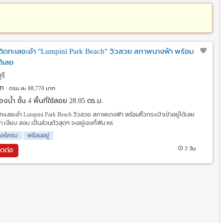
ิดทะเลชะอำ "Lumpini Park Beach" วิวสวย สภาพนางฟ้า พร้อม
ด้เลย
รี
ท
ตรม.ละ 88,770 บาท
งน้ำ ชั้น 4 พื้นที่ใช้สอย 28.05 ตร.ม.
ะเลชะอำ Lumpini Park Beach วิวสวย สภาพนางฟ้า พร้อมหิ้วกระเป๋าเข้าอยู่ได้เลย
 เงียบ สงบ เป็นส่วนตัวสุดๆ จะอยู่เองก็ฟิน หร
จอร์ครบ
พร้อมอยู่
3 วัน
ิดต่อ