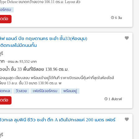
ง Type Deluxe ขนาดกว้างขวาง 106.11 ตร.ม. Layout ส่ว
จอร์ครบ
6 วัน
ิดต่อ
ฟ แอนด์ บีช กฤษดานคร ชะอำ ชั้น33(ห้องมุม)
.ติดทะเลไม่มีถนนกั้น
รี
าท
ตรม.ละ 93,552 บาท
งน้ำ ชั้น 33 พื้นที่ใช้สอย 138.96 ตร.ม.
องมุมสุด เงียบสงบ พร้อมเข้าอยู่ได้ทันที ราคาเปิดรอบนี้คุ้มค่าที่สุดในห้องไซส์
พียง 13 ล.บ. ชั้น 33 ขนาด 138.96 ตร.ม. พ
ิดทะเล
วิวสวย
เฟอร์นิเจอร์ครบ
พร้อมอยู่
1 สัปดาห์
ิดต่อ
วทะเล ลุมพินี ซีวิว ชะอำ ตึก A เดินไปทะเลแค่ 200 เมตร เฟอร์
รี