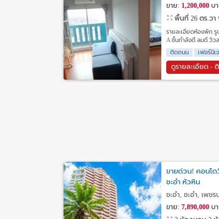
ขาย:
1,200,000
บา
พื้นที่ 26 ตร.วา
รายละเอียดห้องพัก รูป
A ชั้นกำลังดี ลมดี วิ
ติดถนน
เฟอร์นิเ
ดูรายละเอียด - ต
ขายด่วน! คอนโดว
ชะอำ หัวหิน
ชะอำ, ชะอำ, เพชรบุ
ขาย:
7,890,000
บา