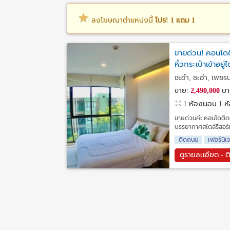
ลงโฆษณาตำแหน่งนี้
โปร! 1 แถม 1
ขายด่วน! คอนโดต
หิ้วกระเป๋าเข้าอยู่ไ
ชะอำ, ชะอำ, เพชรบุ
ขาย:
2,490,000
บา
1 ห้องนอน 1 ห้อ
ขายด่วนค่ะ คอนโดติดท
บรรยากาศสไตล์รีสอร์ท
ติดถนน
เฟอร์นิเ
ดูรายละเอียด - ต