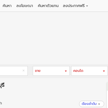
ค้นหา
ลงโฆษณา
ค้นหาตัวแทน
ลงประกาศฟรี
ดิน
ลงประกาศขายฟรี
าน
ลงประกาศให้เช่าฟรี
คอนโด
าวน์เฮาส์
 / โรงแรม
พาร์ทเม้นท์ / โรงแรม
์ / สำนักงาน
อาคารพาณิชย์ / สำนักงาน
ดัง
รงงาน / โกดัง
ขาย
คอนโด
รี
้า
เรียงลำดับ