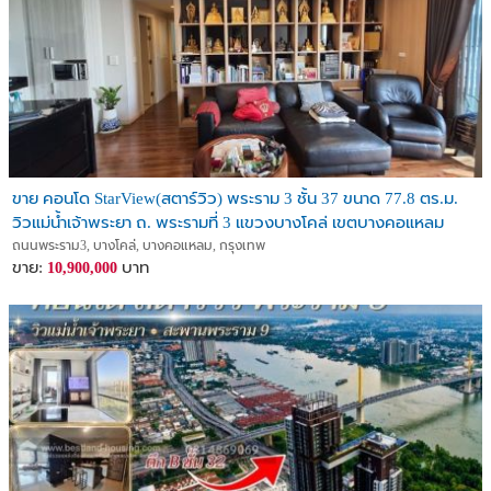
ขาย คอนโด StarView(สตาร์วิว) พระราม 3 ชั้น 37 ขนาด 77.8 ตร.ม.
วิวแม่น้ำเจ้าพระยา ถ. พระรามที่ 3 แขวงบางโคล่ เขตบางคอแหลม
กรุงเทพมหานคร 1
ถนนพระราม3, บางโคล่, บางคอแหลม, กรุงเทพ
ขาย:
บาท
10,900,000