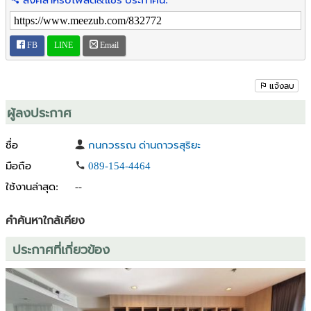
ลิงค์สำหรับโพสต์&แชร์ ประกาศนี้:
สิ่งอำนวยความสะดวกในโครงครบครัน :
อาทิ โถงต้อนรับ, สระว่ายน้ำ, ฟิตเนส, ซาวน่า, สวนพักผ่อน, สนาม
FB
LINE
Email
เทนนิส, สนามกอล์ฟ,
ลิฟท์โดยสาร, ที่จอดรถ, ประตูคีย์การ์ด และ รปภ. 24 ชม.
แจ้งลบ
รายละเอียด:
-แบบ 2 ห้องนอน
ผู้ลงประกาศ
-ประตูห้องทิศ
-สร้างเสร็จ ปี 2558
ชื่อ
กนกวรรณ ด่านถาวรสุริยะ
-ค่าส่วนกลาง 35 บาท ต่อ ตรม. ต่อเดือน
มือถือ
089-154-4464
ใช้งานล่าสุด:
--
ตั้งอยู่ บนถนนพระราม 3 ติดแม่น้ำเจ้าพระยา
แขวงบางโคล่ เขตบางคอแหลม กทม. 10120
คำค้นหาใกล้เคียง
https://maps.app.goo.gl/cjtDPh1dmva6KRHN9?g_st=il
ประกาศที่เกี่ยวข้อง