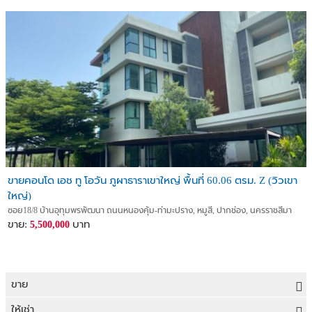
ขายคอนโด เอช ทู โอวัน ภูผาธาราเขาใหญ่ พื้นที่ 60.06 ตรม. Z (วิวเขา
ใหญ่)
ซอย18/8 บ้านอุทุมพรพัฒนา ถนนหนองคุ้ม-ท่ามะปราง, หมูสี, ปากช่อง, นครราชสีมา
ขาย:
บาท
5,500,000
ขาย
ขายที่ดิน
ให้เช่า