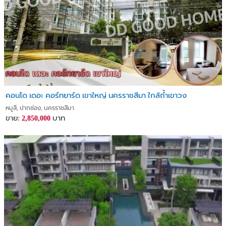
คอนโด เดอะ คอร์ทยาร์ด เขาใหญ่ นครราชสีมา ใกล้ถ้ำเขาวง
หมูสี, ปากช่อง, นครราชสีมา
ขาย:
บาท
2,850,000