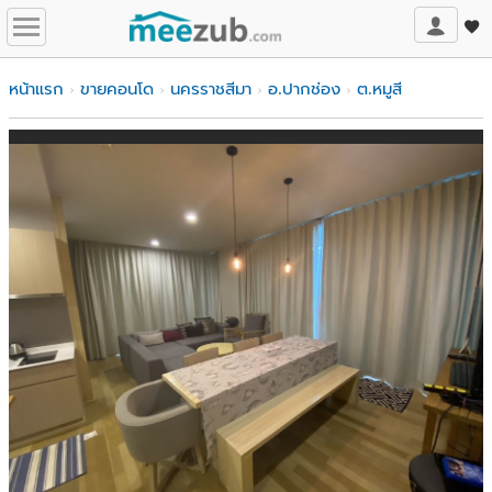
หน้าแรก
ขายคอนโด
นครราชสีมา
อ.ปากช่อง
ต.หมูสี