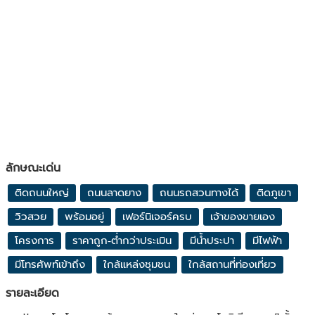
ลักษณะเด่น
ติดถนนใหญ่
ถนนลาดยาง
ถนนรถสวนทางได้
ติดภูเขา
วิวสวย
พร้อมอยู่
เฟอร์นิเจอร์ครบ
เจ้าของขายเอง
โครงการ
ราคาถูก-ต่ำกว่าประเมิน
มีน้ำประปา
มีไฟฟ้า
มีโทรศัพท์เข้าถึง
ใกล้แหล่งชุมชน
ใกล้สถานที่ท่องเที่ยว
รายละเอียด