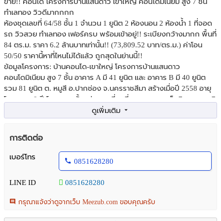
ขาย!! คอนโด โครงการบ้านแสนดาว เขาใหญ่ คอนโดมิเนียม สูง 7 ชั้น
ทำเลทอง วิวดีมากกกก
ห้องชุดเลขที่ 64/58 ชั้น 1 จำนวน 1 ยูนิต 2 ห้องนอน 2 ห้องน้ำ 1 ที่จอด
รถ วิวสวย ทำเลทอง เฟอร์ครบ พร้อมเข้าอยู่!! ระเบียงกว้างมากก พื้นที่
84 ตร.ม. ราคา 6.2 ล้านบาทเท่านั้น!! (73,809.52 บาท/ตร.ม.) ค่าโอน
50/50 ราคานี้หาที่ไหนไม่ได้แล้ว ถูกสุดในย่านนี้!!
ข้อมูลโครงการ: บ้านคอนโด-เขาใหญ่ โครงการบ้านแสนดาว
คอนโดมิเนียม สูง 7 ชั้น อาคาร A มี 41 ยูนิต และ อาคาร B มี 40 ยูนิต
รวม 81 ยูนิต ต. หมูสี อ.ปากช่อง จ.นครราชสีมา สร้างเมื่อปี 2558 อายุ
โครงการ 9 ปี โครงการตั้งอยู่บนจุดที่สูงที่สุดของถนน เห็นวิวธรรมชาติ
และภูเขาพระนอนได้ 180 องศา เหมาะสำหรับคนที่กำลังมองหาบ้านพัก
ตากอากาศที่เขาใหญ่ เดินทางไม่ไกลจากกรุงเทพ
การติดต่อ
เบอร์โทร
0851628280
LINE ID
0851628280
กรุณาแจ้งว่าดูจากเว็บ Meezub.com ขอบคุณครับ