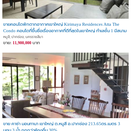
ขายคอนโดพักตากอากาศเขาใหญ่ Kirimaya Residences Atta The
Condo คอนโดที่ขึ้นชื่อเรื่องอากาศที่ดีที่สุดในเขาใหญ่ ทำเลชั้น 1 มีสนาม
หญ้าเล็กๆตรงระเบียง
หมูสี, ปากช่อง, นครราชสีมา
ขาย:
บาท
11,900,000
ขาย คาซ่า มอนทานา เขาใหญ่ ต.หมูสี อ.ปากช่อง 213.65ตร.เมตร 3
นอน 3 น้ำ ถูกกว่าห้องอื่น 30%